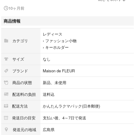
オレンジ
10ヶ月前
商品情報
未開封ですがガチャ玉からは取り出しています。
細かいことが気になる方はご遠慮下さい。
レディース
カテゴリ
›
ファッション小物
同じ色が複数あるものは
›
キーホルダー
同色1つの商品写真で出品しています。
予めご了承ください。
サイズ
なし
ブランド
Maison de FLEUR
商品の状態
新品、未使用
水濡れ防止のみ簡易包装にて発送
配送料の負担
送料込
配送方法
かんたんラクマパック(日本郵便)
発送日の目安
支払い後、4～7日で発送
発送元の地域
広島県
⬇検索用⬇