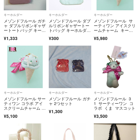
普通郵便は破損,不着などの補償はございません。
また切手が余っている場合にのみ設定しており、
キーホルダー
キーホルダー
キーホルダー
同梱値引き対象外、
メゾンドフルール ガチ
メゾンドフルール ダブ
メゾンドフルール サ
発送方法変更の場合は全額上乗せとなります。
ャ ダブルリボンギャザ
ルリボンギャザートー
ーティワン アイスクリ
ートートバッグ キーホ
トバッグ キーホルダ
ームチャーム キーホ
ルダー ピンク
ー ミント
ルダー 31
¥1,333
¥300
¥5,980
お値引きは気持ち程度になります。
大幅なお値引交渉はご遠慮下さいm(_ _)m
コメントにて希望価格をお知らせ下さい。
キャンセルはお受け出来ません。
すり替え防止の為、返品もお断りしております。
キーホルダー
キーホルダー
キーホルダー
お手数ですが疑問な点は事前にコメント欄よりご確認ください。
メゾンドフルール サー
メゾンドフルール ガチ
メゾンドフルール 3
ティワン コラボ アイ
ャ 2つセット
1 サーティーワン コ
スクリームチャーム ミ
ラボ くま マスコット
¥1,300
ント
不規則な仕事の為、ご連絡や発送にお日にちをいただいております。お
¥5,100
¥3,500
急ぎのお取引には対応出来ません。
ご迷惑をお掛けいたしますがどうぞよろしくお願いいたしますm(_ _)m