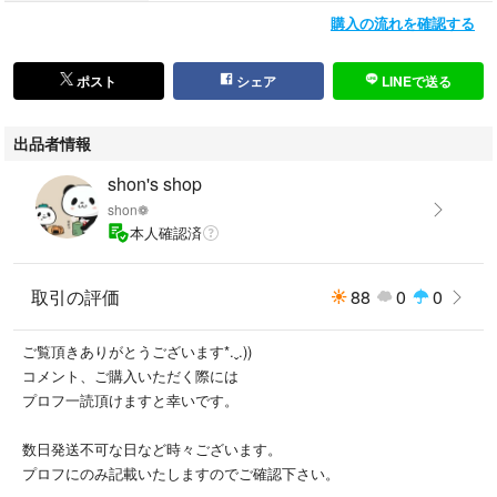
#Maison de FLEUR
購入の流れを確認する
#メゾンドフルール
#リボントート
#ガチャ
ポスト
シェア
LINEで送る
#アミューズメント
#ダブルリボン
出品者情報
#ギャザートート
#キーホルダー
shon's shop
shon❁︎
#推し活
本人確認済
取引の評価
88
0
0
ご覧頂きありがとうございます*.ˬ.))
コメント、ご購入いただく際には
プロフ一読頂けますと幸いです。
数日発送不可な日など時々ございます。
プロフにのみ記載いたしますのでご確認下さい。