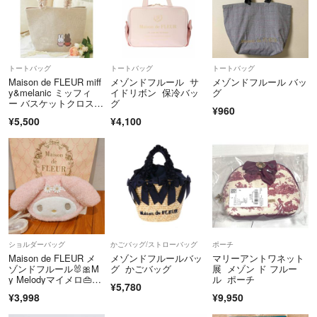
トートバッグ
トートバッグ
トートバッグ
Maison de FLEUR miff
メゾンドフルール サ
メゾンドフルール バッ
y&melanic ミッフィ
イドリボン 保冷バッ
グ
ー バスケットクロスト
グ
¥960
ート M
¥5,500
¥4,100
ショルダーバッグ
かごバッグ/ストローバッグ
ポーチ
Maison de FLEUR メ
メゾンドフルールバッ
マリーアントワネット
ゾンドフルール🐰🎀M
グ かごバッグ
展 メゾン ド フルー
y Melodyマイメロ👜🍓
ル ポーチ
¥5,780
新品✨
¥3,998
¥9,950