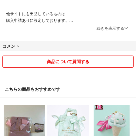
他サイトにも出品しているものは
購入申請ありに設定しております。
リアルタイムで確認出来ない為、
続きを表示する
売れてしまった場合はお取引出来ないことがあります。
予めご了承下さいm(_ _)m
コメント
素人の検品、計測ですので状態やサイズに
商品について質問する
誤差や見落としがある場合がございます。
予めご理解頂きました上でご購入下さい。
こちらの商品もおすすめです
送料込の商品は最安での発送方法となり、
リサイクル材使用、簡易包装、衣類は圧縮し、
バッグはたたんだ状態での発送です。
気になる方はご購入前にご相談下さい。
ダンボール等でしっかり梱包し着払いにて発送いたします。