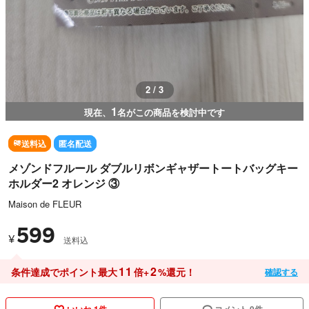
2 / 3
1
現在、
名がこの商品を検討中です
送料込
匿名配送
メゾンドフルール ダブルリボンギャザートートバッグキー
ホルダー2 オレンジ ③
Maison de FLEUR
599
¥
送料込
11
2
条件達成でポイント最大
倍+
%還元！
確認する
いいね 1件
コメント 0件