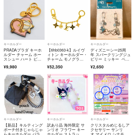
キーホルダー
キーホルダー
キーホルダー
PRADAプラダ キーホ
【6hb0363-k】ルイヴ
ディズニーシー25周
ルダー チャーム ホー
ィトン キーホルダー・
年 スパークリングジュ
スシュー ハート ピン
チャーム モノグラ
ビリー ミッキー ペ
ク ゴールド
ム ビジューサックシェ
ア キーチェーン
¥9,980
¥52,350
¥2,650
ンヌスプリングストリ
ート M68999 ゴール
ド マルチカラー【中
古】レディース
キーホルダー
キーホルダー
キーホルダー
【新品】キルティング
訳あり品 海外限定 サ
クリスタルめじるしア
ポーチ付きじゃらじゃ
ンリオ フラワー キー
クセサリー サンリ
らキーホルダー パラコ
ホルダー ストラッ
オ マイメロ シナモ