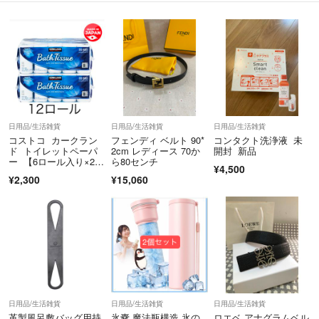
日用品/生活雑貨
日用品/生活雑貨
日用品/生活雑貨
コストコ カークラン
フェンディ ベルト 90*
コンタクト洗浄液 未
ド トイレットペーパ
2cm レディース 70か
開封 新品
ー 【6ロール入り×2袋
ら80センチ
¥4,500
set】
¥2,300
¥15,060
日用品/生活雑貨
日用品/生活雑貨
日用品/生活雑貨
革製風呂敷バッグ用持
氷嚢 魔法瓶構造 氷の
ロエベ アナグラムベル