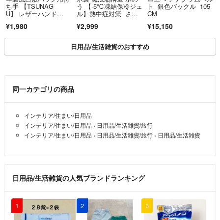
ち手 【TSUNAG
う 【-5℃凍結保冷ジェ
ト 銀色バックル 105
U】 レザーハンド
ル】熱中症対策 さ対
CM
ル 約32cm
策 グッズ 首 冷やす ミ
¥1,980
¥2,999
¥15,150
ニアイスパック 水筒
型 冷却グッズ
日用品/生活雑貨のおすすめ
同一カテゴリの商品
インテリア/住まい/日用品
インテリア/住まい/日用品
›
日用品/生活雑貨/旅行
インテリア/住まい/日用品
›
日用品/生活雑貨/旅行
›
日用品/生活雑貨
日用品/生活雑貨の人気ブランドランキング
1
2
3