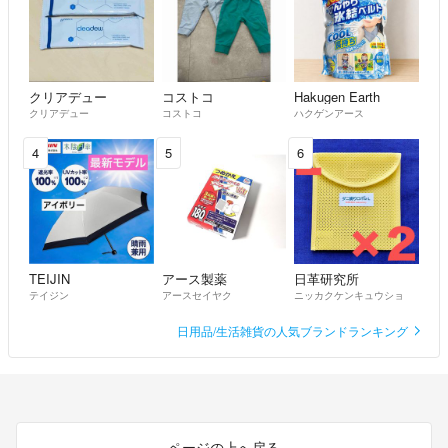
クリアデュー
コストコ
Hakugen Earth
クリアデュー
コストコ
ハクゲンアース
4
5
6
TEIJIN
アース製薬
日革研究所
テイジン
アースセイヤク
ニッカクケンキュウショ
日用品/生活雑貨の人気ブランドランキング
ページの上へ戻る