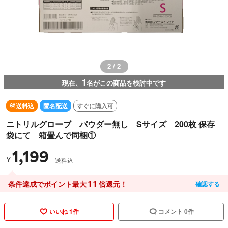
2 / 2
1
現在、
名がこの商品を検討中です
送料込
匿名配送
すぐに購入可
ニトリルグローブ パウダー無し Sサイズ 200枚 保存
袋にて 箱畳んで同梱①
1,199
¥
送料込
11
条件達成でポイント最大
倍還元！
確認する
いいね 1件
コメント 0件