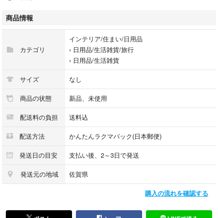
#使い捨て手袋
#ニトリル手袋
商品情報
#洗車
#清掃
インテリア/住まい/日用品
#パウダーフリー
カテゴリ
›
日用品/生活雑貨/旅行
#処置
›
日用品/生活雑貨
#食品取扱用品
#食品衛生法適合
サイズ
なし
商品の状態
新品、未使用
配送料の負担
送料込
配送方法
かんたんラクマパック(日本郵便)
発送日の目安
支払い後、2～3日で発送
発送元の地域
佐賀県
購入の流れを確認する