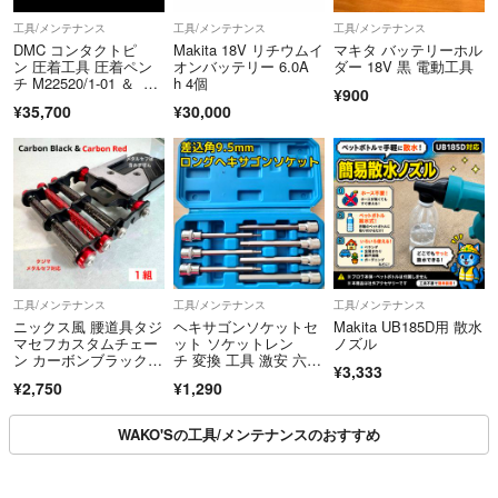
工具/メンテナンス
工具/メンテナンス
工具/メンテナンス
DMC コンタクトピ
Makita 18V リチウムイ
マキタ バッテリーホル
ン 圧着工具 圧着ペン
オンバッテリー 6.0A
ダー 18V 黒 電動工具
チ M22520/1-01 ＆ ア
h 4個
¥900
タッチメント付属 JA
¥35,700
¥30,000
E JP-GTC-16
工具/メンテナンス
工具/メンテナンス
工具/メンテナンス
ニックス風 腰道具タジ
ヘキサゴンソケットセ
Makita UB185D用 散水
マセフカスタムチェー
ット ソケットレン
ノズル
ン カーボンブラック&
チ 変換 工具 激安 六
¥3,333
レッド１組
角 9.5mm 3/8 ソケット
¥2,750
¥1,290
アダプター
WAKO'Sの工具/メンテナンスのおすすめ