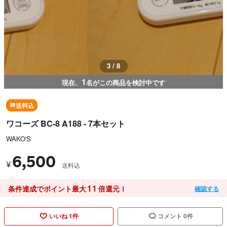
3 / 8
1
現在、
名がこの商品を検討中です
送料込
ワコーズ BC-8 A188 - 7本セット
WAKO'S
6,500
¥
送料込
11
条件達成でポイント最大
倍還元！
確認する
いいね 1件
コメント 0件