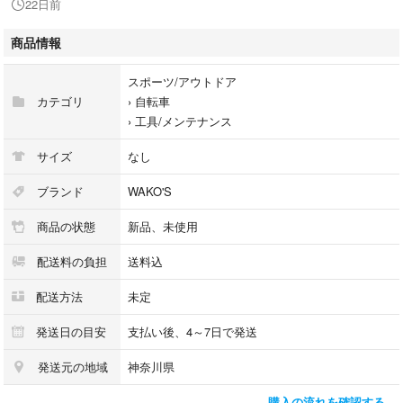
22日前
「ワコーズ BC-8 ブレーキ&パーツクリーナー 中間性 650ml A188」
商品情報
ワコーズ
スポーツ/アウトドア
型番：A188
カテゴリ
›
自転車
›
工具/メンテナンス
#ワコーズ
#A188
サイズ
なし
#スポーツ/アウトドア
#自転車
ブランド
WAKO'S
#工具/メンテナンス
商品の状態
新品、未使用
配送料の負担
送料込
配送方法
未定
発送日の目安
支払い後、4～7日で発送
発送元の地域
神奈川県
購入の流れを確認する