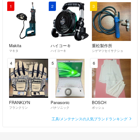
1
2
3
Makita
ハイコーキ
重松製作所
マキタ
ハイコーキ
シゲマツセイサクショ
4
5
6
FRANKLYN
Panasonic
BOSCH
フランクリン
パナソニック
ボッシュ
工具/メンテナンスの人気ブランドランキング