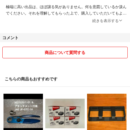
極端に高い出品は、ほぼ譲る気がありません。何を意図しているか汲ん
でください。それを理解してもらった上で、購入していただいてもよい
です。
続きを表示する
申し訳ありませんが、本人確認未完了の方、出品もしているのに取引履
コメント
歴が全く見えない方はお断りです。
トラブルになる確率が多いためです。
商品について質問する
こちらの商品もおすすめです