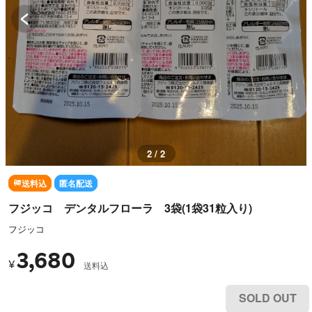
2 / 2
送料込
匿名配送
フジッコ デンタルフローラ 3袋(1袋31粒入り)
フジッコ
3,680
¥
送料込
SOLD OUT