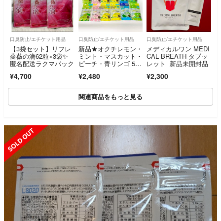
口臭防止/エチケット用品
口臭防止/エチケット用品
口臭防止/エチケット用品
【3袋セット】リフレ
新品★オクチレモン・
メディカルワン MEDI
薔薇の滴62粒×3袋✨
ミント・マスカット・
CAL BREATH タブッ
匿名配送ラクマパック
ピーチ・青リンゴ 5
レット 新品未開封品
種 60本
¥4,700
¥2,480
¥2,300
関連商品をもっと見る
SOLD OUT