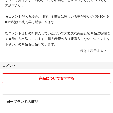
連絡下さい。
★コメントがある場合、月曜、金曜日は家にいる事が多いので9:30~19:
00の間は比較的早く返信出来ます。
①コメント無しの即購入していただいて大丈夫な商品と②商品説明欄に
て★他にも出品しています。購入希望の方は即購入しないでコメントを
下さい。の商品も出品しています。
続きを表示する
★梱包資材はリサイクルを使用する事が有ります、ご了承ください。
コメント
★家族揃って断捨離を始めましたので、どんどん出品します。宜しくお
願い致します。
★まとめ買いは価格見直します。希望価格をコメントを下さい、宜しく
商品について質問する
お願い致します。
同一ブランドの商品