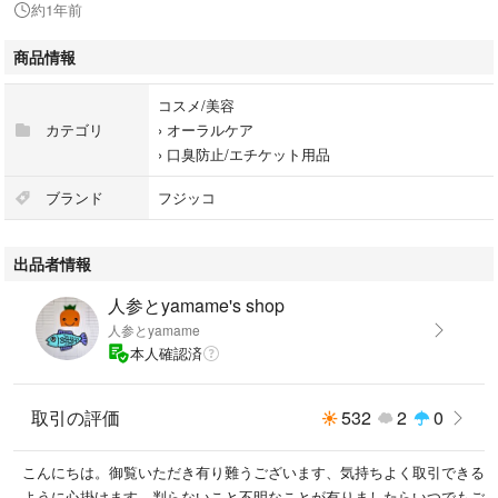
約1年前
- フレーバー: レモンミント味
- 賞味期限: 2025年10月15日
商品情報
#myメンズ12345 #myレディース12345 ←を検索して頂ければ私の出品
コスメ/美容
商品が出てきます、複数購入して頂ければ片方の送料分くらいの値段をお
カテゴリ
›
オーラルケア
引き致します。購入前にコメント
›
口臭防止/エチケット用品
ブランド
フジッコ
出品者情報
人参とyamame's shop
人参とyamame
本人確認済
取引の評価
532
2
0
こんにちは。御覧いただき有り難うございます、気持ちよく取引できる
ように心掛けます。判らないこと不明なことが有りましたらいつでもご