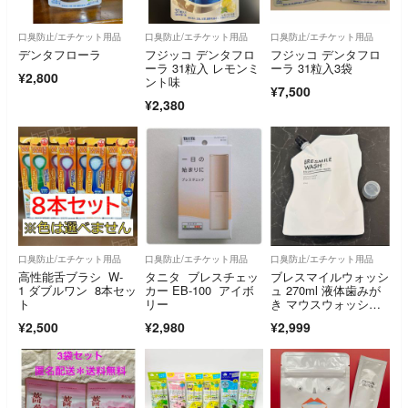
口臭防止/エチケット用品
口臭防止/エチケット用品
口臭防止/エチケット用品
デンタフローラ
フジッコ デンタフロ
フジッコ デンタフロ
ーラ 31粒入 レモンミ
ーラ 31粒入3袋
¥2,800
ント味
¥7,500
¥2,380
口臭防止/エチケット用品
口臭防止/エチケット用品
口臭防止/エチケット用品
高性能舌ブラシ W-
タニタ ブレスチェッ
ブレスマイルウォッシ
1 ダブルワン 8本セッ
カー EB-100 アイボ
ュ 270ml 液体歯みが
ト
リー
き マウスウォッシ
ュ 口臭 歯周炎 歯周病
¥2,500
¥2,980
¥2,999