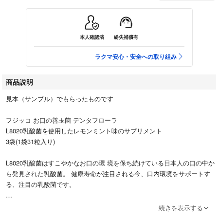
本人確認済
紛失補償有
ラクマ安心・安全への取り組み
商品説明
見本（サンプル）でもらったものです
フジッコ お口の善玉菌 デンタフローラ
L8020乳酸菌を使用したレモンミント味のサプリメント
3袋(1袋31粒入り)
L8020乳酸菌はすこやかなお口の環 境を保ち続けている日本人の口の中か
ら発見された乳酸菌。 健康寿命が注目される今、口内環境をサポートす
る、注目の乳酸菌です。
- モデル: L8020
続きを表示する
- 内容量: 1袋31粒入り