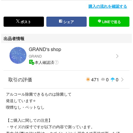
#VivienneWestwood
購入の流れを確認する
#ヴィヴィアンウエストウッド
#JILLSTUART
#ジルスチュアート
ポスト
シェア
LINEで送る
#greenlabelrelaxing
#グリーンレーベルリラクシング
出品者情報
#INGNI イング
#Heather ヘザー
GRAND's shop
#Bershka ベルシュカ
GRAND
#H&M エイチアンドエム
本人確認済
#ZARA ザラ
#UNITEDARROWS ユナイテッドアローズ
取引の評価
471
0
0
#nanouniverse ナノユニバース
#BEAMS ビームス
#PLST プラステ
アルコール除菌できるものは除菌して
発送しています⭐
喫煙なし・ペットなし
【ご購入に関しての注意】
・サイズの採寸ですが以下の内容で測っています。