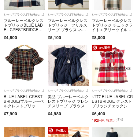
シャツ/ブラウス(半袖/袖なし)
シャツ/ブラウス(半袖/袖なし)
シャツ/ブラウス(半袖/袖なし)
ブルーレーベルクレス
ブルーレーベルクレス
ブルーレーベルクレス
トブリッジBLUE LAB
トブリッジ フリルス
トブリッジ チェックラ
EL CRESTBRIDGEボ
リーブ ブラウス ネイ
イトエアリーツイル フ
リューム袖ブラウ
ビー 綿100
リル 袖ブラウス
¥4,800
¥5,100
¥8,000
ス 三陽商会 ピン
ク チェック
3%還元
シャツ/ブラウス(半袖/袖なし)
シャツ/ブラウス(半袖/袖なし)
シャツ/ブラウス(半袖/袖なし)
BLUE LABEL CREST
美品 ブルーレーベルク
kT77 BLUE LABEL CR
BRIDGE(ブルーレーベ
レストブリッジ フレン
ESTBRIDGE クレスト
ルクレストブリッ
チスリーブ ブラウス 3
ブリッジチェックシフ
ジ) 半袖シャツブラウ
8 濃紺
ォンプリント ボウタイ
¥7,900
¥4,980
¥6,400
ス サイズ38 M レディ
ブラウス リボン シア
ース美品 - ボルドー×
ー 赤 ブルーレーベル
(3%)
192円相当還元
ダークネイビー×ベー
クレストブリッジ 定価
ジュ チェック柄
19,800円
1%還元