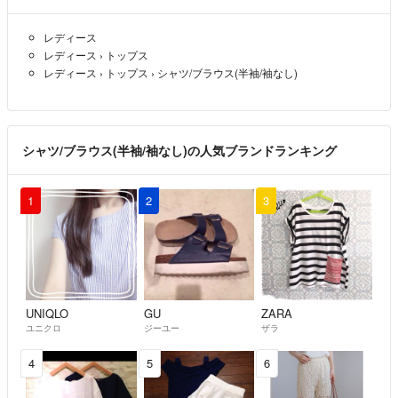
レディース
レディース
›
トップス
レディース
›
トップス
›
シャツ/ブラウス(半袖/袖なし)
シャツ/ブラウス(半袖/袖なし)の人気ブランドランキング
1
2
3
UNIQLO
GU
ZARA
ユニクロ
ジーユー
ザラ
4
5
6