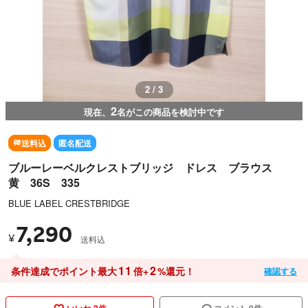
2 / 3
2
現在、
名がこの商品を検討中です
送料込
匿名配送
ブルーレーベルクレストブリッジ ドレス ブラウス
黄 36S 335
BLUE LABEL CRESTBRIDGE
7,290
¥
送料込
11
2
条件達成でポイント最大
倍+
%還元！
確認する
いいね 2件
コメント 0件