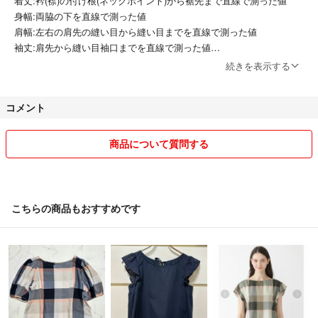
着丈:衿(襟)の付け根(ネックポイント)から裾先まで直線で測った値
身幅:両脇の下を直線で測った値
肩幅:左右の肩先の縫い目から縫い目までを直線で測った値
袖丈:肩先から縫い目袖口までを直線で測った値
続きを表示する
・簡易包装(物によってはプチプチも)にて発送させて頂きます。
一番安い発送方法で発送します。
コメント
保証が欲しい方はコメント下さい。
・ユーズド品、自宅保管に関してはご理解の上購入下さい。
商品について質問する
・新品などブランド品の商品すり替えや理不尽なクレーム防止のため購
入後の返品は不可になります。
・常識のない方はご遠慮下さい。
・普通郵便での発送後の郵送中のトラブルでの保証はお受けできませ
こちらの商品もおすすめです
ん。