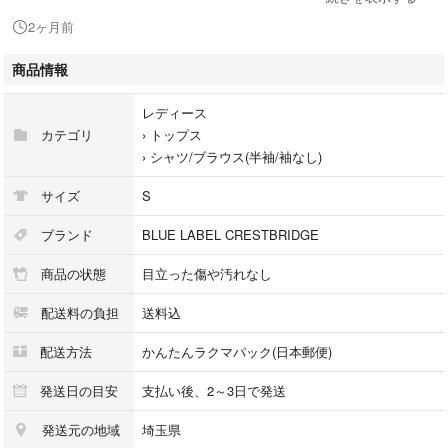
【サイズ36S】
2ヶ月前
着丈57.5 身幅49.5 肩幅36 袖丈11
商品情報
※ユーズド品と自宅保管のため
レディース
神経質な方はお控え下さい。
カテゴリ
›
トップス
›
シャツ/ブラウス(半袖/袖なし)
サイズ
S
#トップス
#カットソー
ブランド
BLUE LABEL CRESTBRIDGE
#ブラウス
商品の状態
目立った傷や汚れなし
#BLUELABELCRESTBRIDGE
#ブルーレーベルクレストブリッジ
配送料の負担
送料込
#LOVELESS
#ラブレス
配送方法
かんたんラクマパック(日本郵便)
#agnesb.
#アニエスベー
発送日の目安
支払い後、2～3日で発送
#BURBERRY
発送元の地域
埼玉県
#バーバリー