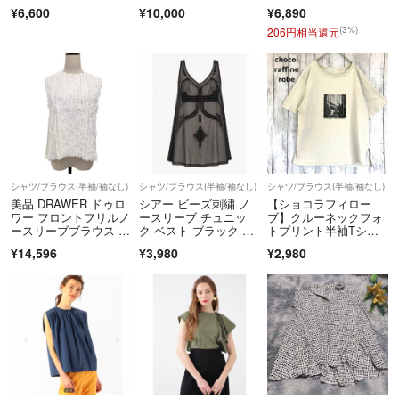
レアスカート
グ リバーシブル
品 スーパーファインラ
¥6,600
¥10,000
¥6,890
ムズウールハイネック
プルオーバー トップ
(3%)
206円相当還元
ス レディース ベージ
ュ 38 24年製 38
シャツ/ブラウス(半袖/袖なし)
シャツ/ブラウス(半袖/袖なし)
シャツ/ブラウス(半袖/袖なし)
美品 DRAWER ドゥロ
シアー ビーズ刺繍 ノ
【ショコラフィロー
ワー フロントフリルノ
ースリーブ チュニッ
ブ】クルーネックフォ
ースリーブブラウス 65
ク ベスト ブラック シ
トプリント半袖Tシャ
21-299-0501 サイズ3
フォン楊柳
ツ グレージュ
¥14,596
¥3,980
¥2,980
6 ホワイト レディー
ス 古着 中古 USED