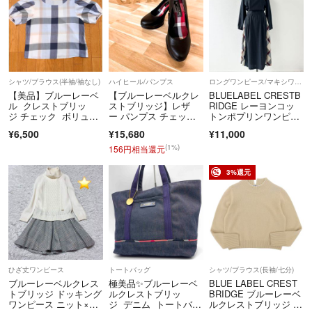
シャツ/ブラウス(半袖/袖なし)
ハイヒール/パンプス
ロングワンピース/マキシワンピース
【美品】ブルーレーベ
【ブルーレーベルクレ
BLUELABEL CRESTB
ル クレストブリッ
ストブリッジ】レザ
RIDGE レーヨンコッ
ジ チェック ボリュー
ー パンプス チェッ
トンポプリンワンピー
ムスリーブ ブラウ
ク 23.0 黒×金
ス
¥6,500
¥15,680
¥11,000
ス ブルー パフスリー
ブ チェック
(1%)
156円相当還元
3%還元
ひざ丈ワンピース
トートバッグ
シャツ/ブラウス(長袖/七分)
ブルーレーベルクレス
極美品✨ブルーレーベ
BLUE LABEL CREST
トブリッジ ドッキング
ルクレストブリッ
BRIDGE ブルーレーベ
ワンピース ニット×フ
ジ デニム トートバッ
ルクレストブリッジ 美