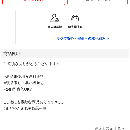
本人確認済
紛失補償有
ラクマ安心・安全への取り組み
商品説明
ご覧頂きありがとうございます✨
⭐️新品未使用★送料無料
⭐️現品限り・早い者勝ち！
⭐️24H即購入OK☆
↓↓他にも素敵な商品あります❤︎↓↓
#まどやんSHOP商品一覧
-------✧商品説明✧-------
続きを表示する