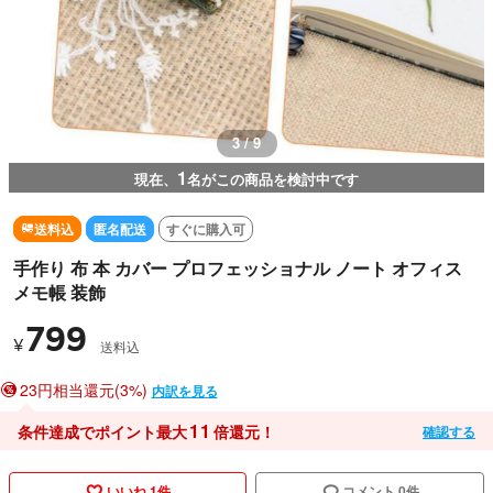
3 / 9
1
現在、
名がこの商品を検討中です
送料込
匿名配送
すぐに購入可
手作り 布 本 カバー プロフェッショナル ノート オフィス
メモ帳 装飾
799
¥
送料込
23円相当還元(3%)
内訳を見る
11
条件達成でポイント最大
倍還元！
確認する
いいね 1件
コメント 0件