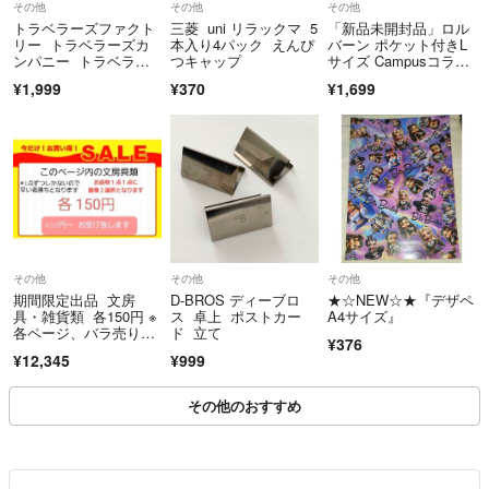
その他
その他
その他
不定期にゲリラセール開催しますので
トラベラーズファクト
三菱 uni リラックマ 5
「新品未開封品」ロル
見逃したくない方はフォローして要チェック❤️
リー トラベラーズカ
本入り4パック えんぴ
バーン ポケット付きL
ンパニー トラベラー
つキャップ
サイズ Campusコラ
ズノート チャーム カ
ボ 飛行機
¥1,999
¥370
¥1,699
❇️2個以上のご購入♡
メラ
商品個数によって
おまとめ割引できますので
お気軽にコメントください
❇️購入について
24時間即購入OK✌️早い者勝ちです❣️
コメント欄で交渉中でも、ラクマのルール通り先に購入された方優先に
その他
その他
その他
なります。
期間限定出品 文房
D-BROS ディーブロ
★☆NEW☆★『デザペ
具・雑貨類 各150円 ※
ス 卓上 ポストカー
A4サイズ』
❇️発送について
各ページ、バラ売り不
ド 立て
¥376
可
原則として48時間以内に発送します。
¥12,345
¥999
ラクマパック(日本郵便)⇔ラクマパック(ヤマト運輸)へ変更する場合も
ございます。
その他のおすすめ
普通郵便は到着までに1週間ほどかかる場合もございます。
ご希望の発送方法があればご購入前にコメントください。