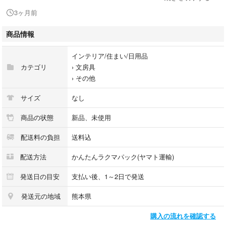
3ヶ月前
サイズ: 21.00x14.80x1.00cm/8.25x5.82x0
デイリープランナー。
商品情報
- 素材: 便利な布
- 色: 緑の布
インテリア/住まい/日用品
カテゴリ
›
文房具
フラワーブックカバー - 美しく、耐久性があり、再利用可能、傷がつきに
›
その他
くく、破れにくく、使いやすいです。
教師プランナー、レッスンプランナー - 装飾的なブックプロテクターこの
サイズ
なし
軽量ブックカバーは、サイン会、個人コレクション、ギャラリー環境な
ど、本が軽い摩耗にさらされる環境に最適です。
商品の状態
新品、未使用
プランナー ジャーナル ブック - スクラップブック ノートの素材は薄くて
配送料の負担
送料込
軽量ですが、簡単に裂けたり、裂けたり、裂けたり、破れたりしないよう
設計されています。
配送方法
かんたんラクマパック(ヤマト運輸)
ハードカバー用のブックカバー - これは高級素材で作られた布製のブック
カバーなので、非常に耐久性があり、本をより美しく見せます。
発送日の目安
支払い後、1～2日で発送
教科書プロテクター -- この素敵なブックスリーブを使ってお気に入りの
小説の端を保護します。角の損傷やカバーの傷は心配しないでください。
発送元の地域
熊本県
購入の流れを確認する
$$795