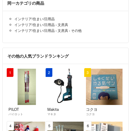
同一カテゴリの商品
❇️梱包について
簡易包装でコンパクトにお届けします。
梱包資材がリサイクルだったり、圧縮したり、箱から出して発送するこ
インテリア/住まい/日用品
ともございます。
インテリア/住まい/日用品
›
文房具
インテリア/住まい/日用品
›
文房具
›
その他
❇️新品の電化製品について
新品未開封でお届けする為に、動作未確認です。
初期不良や動作確認はメーカー様へお問い合わせ下さい。
また、保証や交換の書面が入っている場合もございますが、こちらも直
その他の人気ブランドランキング
接メーカー様へご連絡してください。
当方では一切の保証に対応する事が出来ません。
1
2
3
事前にご了承の上、ご購入をお願いいたします。
❇️お取引完了後の対応はいたしかねます。
何かございましたら、必ず受け取り評価前にご連絡ください。
PILOT
Makita
コクヨ
お一人お一人と
パイロット
マキタ
コクヨ
誠心誠意対応させていただきます✨
4
5
6