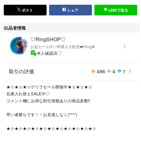
306＊210＊2=k109
ポスト
シェア
LINEで送る
出品者情報
♡RingSHOP♡
お盆セール中♡即購入大歓迎❤️Ring❁
本人確認済
取引の評価
496
4
1
★☆★☆★☆ゲリラセール開催中★☆★☆★☆
在庫入れ替えSALE中♡
コメント欄にお得な割引情報ありの商品多数‼️
早い者勝ちです！！お見逃しなく(*^^*)
★☆★☆★☆★☆★☆★☆★☆★☆★☆★☆★☆