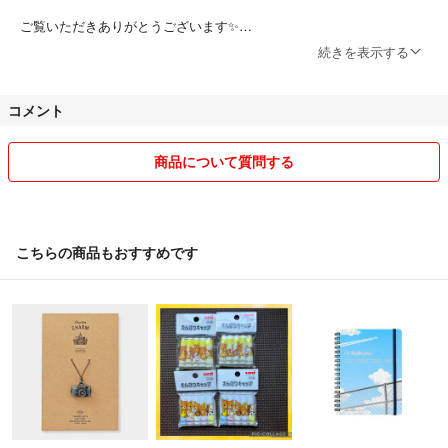
ご覧いただきありがとうございます✨
続きを表示する
古着やアパレル、雑貨などのファッションをメインに断捨離出品してお
ります★★
コメント
中古品から未使用品まで幅広く扱っています。
できる限り商品の詳細は記載しておりますが、
不明点などありましたら、お気軽にコメントくださいね！
商品について質問する
お値下げ交渉→大歓迎❤️
即購入大歓迎❤️
↓↓↓フォロー割、おまとめ割あります↓↓↓
こちらの商品もおすすめです
❇️フォロワー様限定割引❇️
1000~2999円→50円引き
3000円〜→100円引き
8000円〜→200円引き
15000円〜→300円引き
購入前にコメント欄で
フォローしましたとお伝えください
(※ご購入後は割引出来ません)