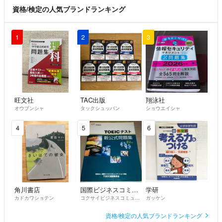
資格/検定の人気ブランドランキング
1
2
3
旺文社
TAC出版
翔泳社
オウブンシャ
タックシュッパン
ショウエイシャ
4
5
6
角川書店
国際ビジネスコミュニケーション協会
学研
カドカワショテン
コクサイビジネスコミュニケーションキョウカイ
ガッケン
資格/検定の人気ブランドランキング