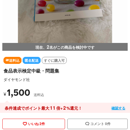
2
現在、
名がこの商品を検討中です
送料込
匿名配送
すぐに購入可
食品表示検定中級・問題集
ダイヤモンド社
1,500
¥
送料込
11
2
条件達成でポイント最大
倍+
%還元！
確認する
いいね 2件
コメント 0件