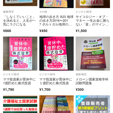
健康/医学
その他
ビジネス/経済
「しなくていいこと」
地球の歩き方 A23 地球
サイコロジー・オブ・
を決めると、人生が一
の歩き方2016〜201
マネー 一生お金に困ら
気にラクになる
7 ポルトガル地球の歩
ない「富」のマインド
き方
セット モーガン・ハウ
¥666
¥450
¥1,500
セル
ビジネス/経済
ビジネス/経済
資格/検定
ママ投資家が育休中に
ママ投資家が育休中に
ドローン国家資格学科
1億貯めた株式投資
１億貯めた株式投資
試験問題集
¥1,790
¥1,700
¥300