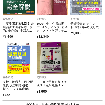
資格/検定
資格/検定
資格/検定
【夏季限定SALE‼︎】介
2026年中小企業診断
登録販売者 テキス
護福祉士国家試験 最
士 スタディング 基本
ト 令和8年4月改訂版
強の勉強法 全部入
テキスト・学習マッ
¥1,980
り 2027
プ 7冊セット
¥1,599
¥12,340
資格/検定
資格/検定
英検２級過去６回全問
出る順で最短合格！英
題集 文部科学省後
検準１級単熟語ＥＸ
援 ２０２４年度版/旺
¥1,600
文社/旺文社（単行本
¥475
（ソフトカバー））
ダイヤモンド社の資格/検定のおすすめ