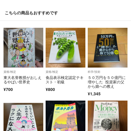
こちらの商品もおすすめです
資格/検定
資格/検定
科学/技術
東大名誉教授がおしえ
食品表示検定認定テキ
５０万円を５０億円に
るやばい世界史
スト・初級
増やした 投資家の父
から娘への教え
¥700
¥800
¥1,345