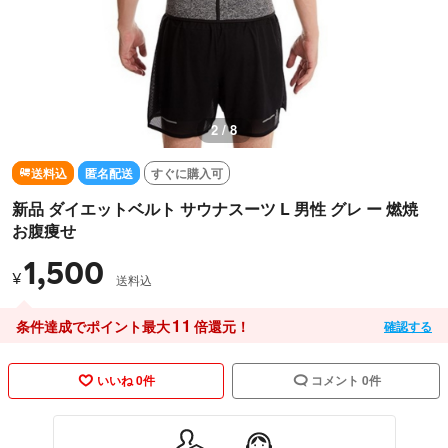
2 / 8
送料込
匿名配送
すぐに購入可
新品 ダイエットベルト サウナスーツ L 男性 グレ ー 燃焼
お腹痩せ
1,500
¥
送料込
11
条件達成でポイント最大
倍還元！
確認する
いいね 0件
コメント 0件