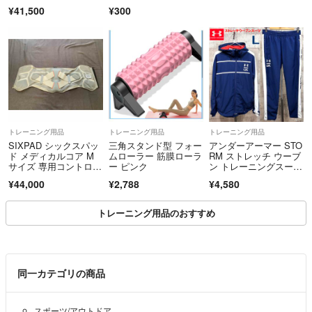
ト2 Mサイズ ジェルシ
¥41,500
¥300
致しかねますので
ート不要 corebelt2 正
規品
ご了承くださいm(__)m
お顔の見えないやりとりとなりますが、
精一杯対応させて頂きます。
お互いに気持ちの良いやりとりが出来ますように。
トレーニング用品
トレーニング用品
トレーニング用品
それでは、どうぞお楽しみください(^_-)-☆
SIXPAD シックスパッ
三角スタンド型 フォー
アンダーアーマー STO
ド メディカルコア M
ムローラー 筋膜ローラ
RM ストレッチ ウーブ
サイズ 専用コントロー
ー ピンク
ン トレーニングスー
ラー付き
ツ 上下セットアッ
¥44,000
¥2,788
¥4,580
プ L メンズ ウインド
ブレーカー
トレーニング用品のおすすめ
同一カテゴリの商品
スポーツ/アウトドア