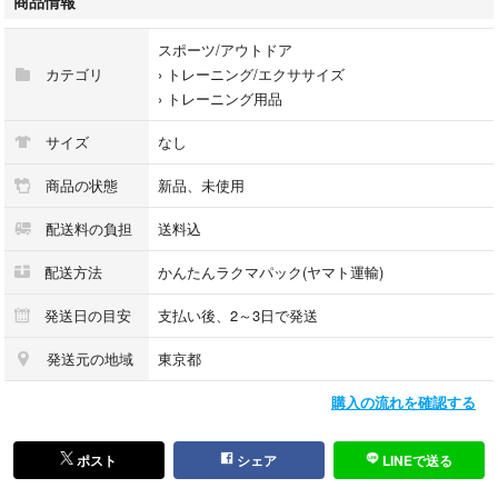
商品情報
カロリー消費を高めます。
スポーツ/アウトドア
しっかりとベルトサポートをするので、コルセットとして腰を温め、姿勢
カテゴリ
›
トレーニング/エクササイズ
を楽に保ち、デスクワークや日々の作業をサポートする時にも活躍しま
›
トレーニング用品
す。
サイズ
なし
着脱がスムーズにできるフロントジップ仕様で、トレーニング中の着用に
も便利なタンクトップタイプのインナーベストとして使用できます。
商品の状態
新品、未使用
配送料の負担
送料込
洗濯可能なストレッチ素材を使用しており、肌にダイレクト着用でもイン
ナーウェアの上に着用でもOKで、どちらの着用方法でも保温、代謝アッ
配送方法
かんたんラクマパック(ヤマト運輸)
プ効果は発揮します。
発送日の目安
支払い後、2～3日で発送
■素材：ネオプレン、ポリエステル素材（ストレッチ、手洗い推奨）
＊ネオプレンはウェットスーツ等で多く使用される素材です
発送元の地域
東京都
購入の流れを確認する
■カラー：ブラック
■サイズ：メンズ
・Mサイズ（胸囲：83cm、ウエスト：77cm）
ポスト
シェア
LINEで送る
・Lサイズ（胸囲：86cm、ウエスト：80cm）