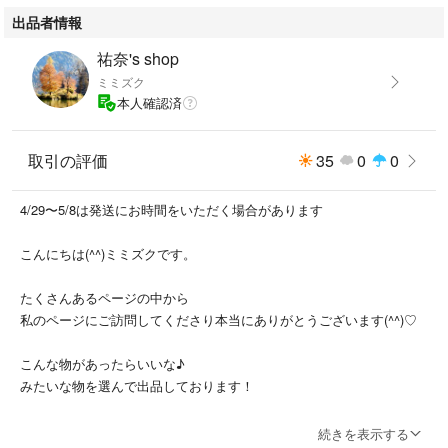
・XLサイズ（胸囲：89cm、ウエスト：83cm）
出品者情報
・2XLサイズ（胸囲：92cm、ウエスト：86cm）
祐奈's shop
ストレッチ性あり、ベルト調節可能
ミミズク
本人確認済
ダイエット 燃焼 お腹痩せ 引き締め メンズ レディース カロリー消費 ワー
クアウト ウォーキング 散歩 腹巻き 筋トレ 着圧 加圧 ベスト タンクトッ
プ 発汗 洗濯可能 シェイプアップ
取引の評価
35
0
0
春 夏 秋 冬 オールシーズン アスリート 腹筋 シックスパック ウエスト 代
謝アップ カロリー消費 ビール腹 メタボ メダボリックシンドローム 腰痛
4/29〜5/8は発送にお時間をいただく場合があります
対策 背筋強化 内臓脂肪 補正下着 姿勢矯正
こんにちは(^^)ミミズクです。
健康アイテム
種類...サウナスーツ
たくさんあるページの中から
私のページにご訪問してくださり本当にありがとうございます(^^)♡
1816
こんな物があったらいいな♪
みたいな物を選んで出品しております！
数量限定の物もありますので、
続きを表示する