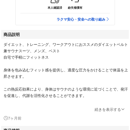
本人確認済
紛失補償有
ラクマ安心・安全への取り組み
商品説明
ダイエット、トレーニング、ワークアウトにおススメのダイエットベルト
兼サウナスーツ、メンズ、ベスト
自宅で手軽にフィットネス
身体を包み込むフィット感を提供し、適度な圧力をかけることで体温を上
昇させます。
この熱反応効果により、身体はサウナのような環境に近づくことで、発汗
を促進し、代謝を活性化させることができます。
2本のベルトで腹筋上部と下腹部で2つに分けて引き締め強化し、激しい運
続きを表示する
動でもズレ落ちません。
7ヶ月前
着用してジムでの筋トレ、ヨガ、ランニングなどを行うことで発汗作用、