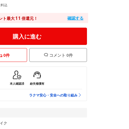
送料込
11
確認する
ント最大
倍還元！
購入に進む
 0件
コメント 0件
本人確認済
紛失補償有
ラクマ安心・安全への取り組み
マイク