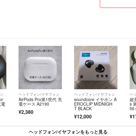
・気になる事がご
お願いします。
の返品、交換は
・キャンセル、ク
返品はお受けで
※商品の状態の
あくまでも個人
ことがあれば必ず
以上宜しくお願
🐏ひつじ商店 
ォン
ヘッドフォン/イヤフォン
ヘッドフォン/イヤフォン
ヘ
pr
AirPods Pro第1世代 充
soundcore イヤホン A
超美
充電
電ケース A2190
EROCLIP MIDNIGH
s 
T BLACK
5
¥2,380
ス
¥12,000
¥1
ヤ
ヘッドフォン/イヤフォンをもっと見る