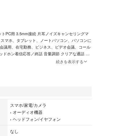
セットPC用 3.5mm接続 片耳ノイズキャンセリングマ
ne、スマホ、タブレット、ノートパソコン、パソコンに
Web会議用、在宅勤務、ビジネス、ビデオ会議、コール
ッドホン着信応答／終話 音量調節 クリアな通話 超
続きを表示する
ますので、ご理解いただける方のみお願いします。
ドフォン#ヘッドマイク
スマホ/家電/カメラ
›
オーディオ機器
›
ヘッドフォン/イヤフォン
なし