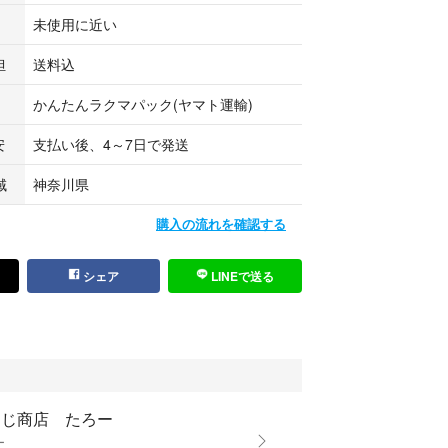
未使用に近い
担
送料込
かんたんラクマパック(ヤマト運輸)
安
支払い後、4～7日で発送
域
神奈川県
購入の流れを確認する
シェア
LINEで送る
つじ商店 たろー
ー