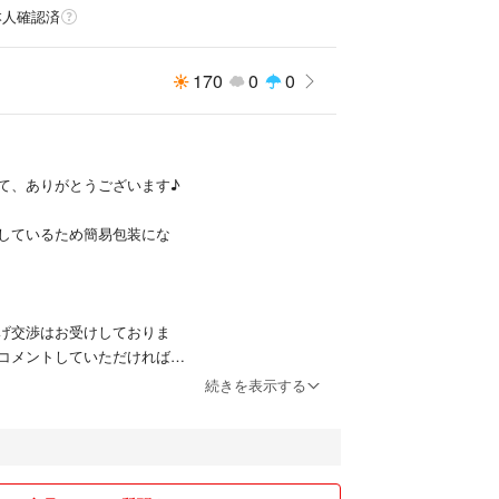
本人確認済
170
0
0
て、ありがとうございます♪
で出品しているため簡易包装にな
げ交渉はお受けしておりま
コメントしていただければ
続きを表示する
のばかりですので神経質な方
えくださいませ。