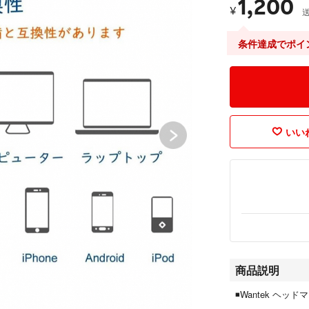
1,200
¥
条件達成でポイ
いいね
商品説明
◾️Wantek ヘッド