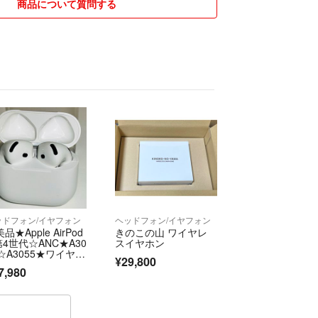
ざいましたら、必ず質問を
商品について質問する
質問がなかった事に対して
承っておりません。
レーム、すり替え防止のため
きません宜しくお願いします。
欄について
（素人）目線での選択になります なにか気になる
質問いただければと思います。
い致します。
たろー
ッドフォン/イヤフォン
ヘッドフォン/イヤフォン
品★Apple AirPod
きのこの山 ワイヤレ
第4世代☆ANC★A30
スイヤホン
6☆A3055★ワイヤレ
¥29,800
充電ケース付き☆イ
7,980
ホン★送料無料