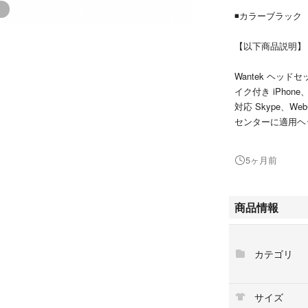
◾️カラーブラック
【以下商品説明】
Wantek ヘッド
イク付き iPho
対応 Skype、
センターに適用ヘ
軽量
5ヶ月前
※自宅保管になり
#イヤホン#ヘッ
商品情報
カテゴリ
サイズ