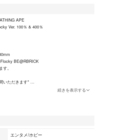
ATHING APE
ocky Ver. 100％ & 400％
80mm
のFlocky BE@RBRICK
ます。
間いただきます*
続きを表示する
お振込みをお願い致します。
観点からいかなる場合でも返品返金は致しませんの
け取り後はNCNRでお願いします。
みのご購入をよろしくお願い致します。
エンタメ/ホビー