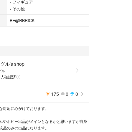
›
フィギュア
›
その他
BE@RBRICK
グル's shop
グル
本人確認済
175
0
0
な対応に心がけております。
ムやホビー出品がメインとなるかと思いますが自身
規品のみの出品になります。