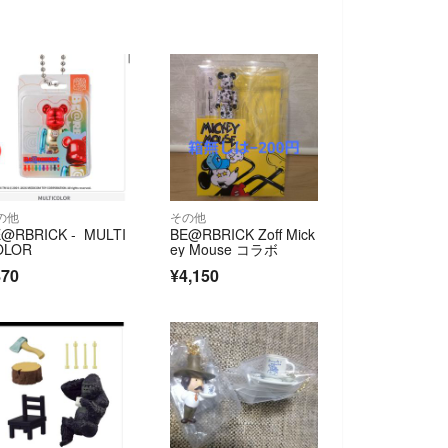
の他
その他
@RBRICK - MULTI
BE@RBRICK Zoff Mick
OLOR
ey Mouse コラボ
870
¥4,150