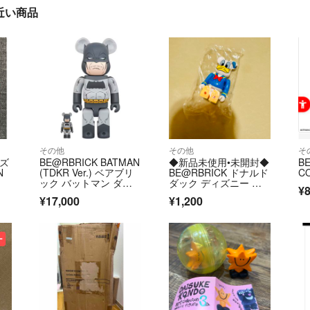
」に近い商品
その他
その他
そ
ーズ
BE@RBRICK BATMAN
◆新品未使用•未開封◆
BE
N
(TDKR Ver.) ベアブリ
BE@RBRICK ドナルド
C
ック バットマン ダー
ダック ディズニー フ
¥
クナイト リターンズ 1
ィギュア
¥17,000
¥1,200
00％ & 400％