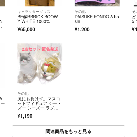
キャラクターグッズ
その他
そ
BE@RBRICK BOOW
DAISUKE KONDO 3 ho
ど
ム
Y WHITE 1000%
shi
5
ャ
¥65,000
¥1,200
¥
r
その他
A
風にも負けず。マスコ
レー
ットフィギュア シー・
ズー シーズー ラグド
ール ガチャ
¥1,190
関連商品をもっと見る