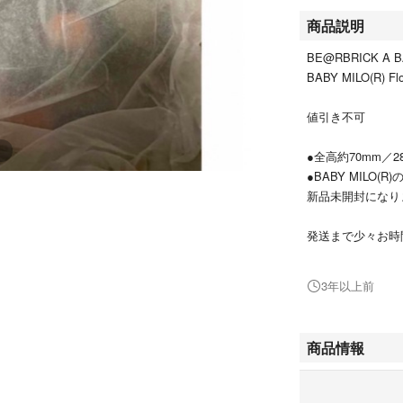
商品説明
BE@RBRICK A B
BABY MILO(R) Fl
値引き不可
●全高約70mm／2
●BABY MILO(R)
新品未開封になり
発送まで少々お時
落札後は速やかに
3年以上前
すり替え防止等の
でご了承の上、受
商品情報
ご理解頂ける方の