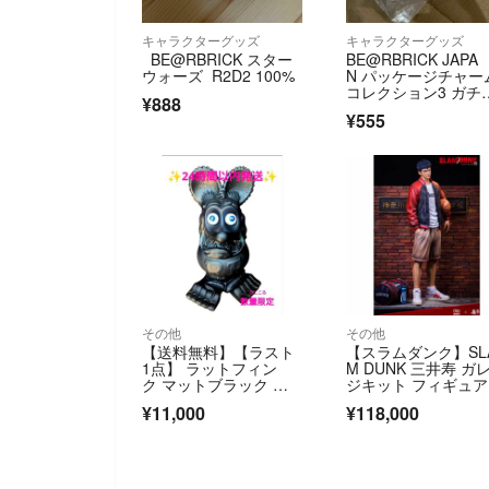
キャラクターグッズ
キャラクターグッズ
BE@RBRICK スター
BE@RBRICK JAPA
ウォーズ R2D2 100%
N パッケージチャー
コレクション3 ガチ
¥888
ガチャ キーホルダ
¥555
ー ガチャ key holde
その他
その他
【送料無料】【ラスト
【スラムダンク】SL
1点】 ラットフィン
M DUNK 三井寿 ガ
ク マットブラック フ
ジキット フィギュア
ィギュア
¥11,000
¥118,000