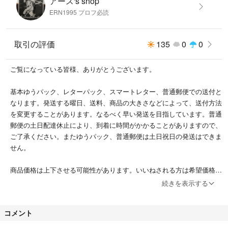
アース's shop
ERN1995 プロフ必読
取引の評価
135
0
0
ご覧になっている皆様、ありがとうございます。
基本ゆうパック、レターパック、スマートレター、普通郵便での送付と
なります。発送する曜日、送料、商品の大きさなどによって、送付方法
を変更することがあります。なるべく早い発送を目指しています。普通
郵便の土日配達休止により、到着に時間がかかることがありますので、
ご了承ください。またゆうパック、普通郵便は土日祝日の発送はできま
せん。
商品価格は上下させる可能性があります。いいねされる方は希望価格を
お知らせください。
続きを表示する
まとめ買い希望の方は送料に応じて値引き対応させていただきますの
コメント
で、コメントください。