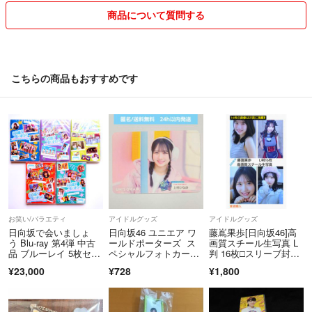
商品の梱包は努力しますが、業者ではないので、簡易的もしくは省略さ
商品について質問する
せていただく場合があります。
昨夏病に倒れ、約半年間対応できませんでした。ご迷惑をおかけした皆
様、申し訳ありませんでした。
こちらの商品もおすすめです
お笑い/バラエティ
アイドルグッズ
アイドルグッズ
日向坂で会いましょ
日向坂46 ユニエア ワ
藤嶌果歩[日向坂46]高
う Blu-ray 第4弾 中古
ールドポーターズ ス
画質スチール生写真 L
品 ブルーレイ 5枚セッ
ペシャルフォトカー
判 16枚□スリーブ封入
ト
ド 上村ひなの
＆保護発送
¥23,000
¥728
¥1,800