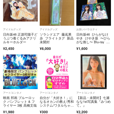
アイドルグッズ
アイドルグッズ
お笑い/バラエティ
日向坂46 正源司陽子ど
ソラシドエア 藤嶌果
日向坂46 ひらがなけ
うぶつ着ぐるみアクリ
歩 フライトタグ 新品
やき けやき坂 〜ひら
ルキーホルダー
未開封
がな推し〜 Blu-ray セ
ット
¥2,450
¥6,000
¥1,600
アート/エンタメ
アート/エンタメ
アート/エンタメ
映画 邦画 ブルーロッ
自分が「大好き！」に
【新品・未開封】七瀬
ク パンフレット & フ
なるオカンの教え/秀和
なな1st写真集『みつめ
ライヤー 3枚 高橋文哉
システム/ワタルちゃん
て。』
（単行本（ソフトカバ
¥1,980
¥300
¥2,200
ー））