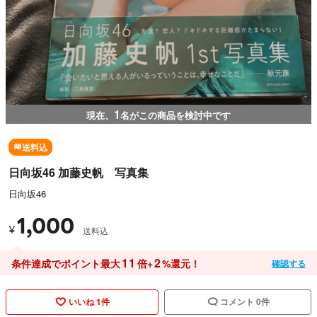
1
現在、
名がこの商品を検討中です
送料込
日向坂46 加藤史帆 写真集
日向坂46
1,000
¥
送料込
11
2
条件達成でポイント最大
倍+
%還元！
確認する
いいね 1件
コメント 0件