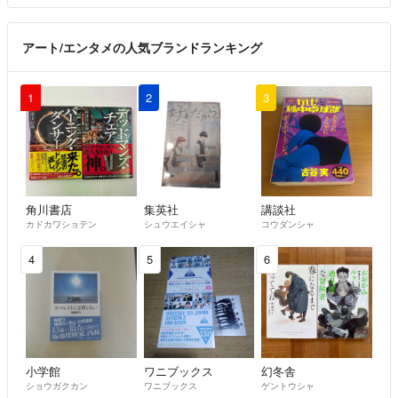
アート/エンタメの人気ブランドランキング
1
2
3
角川書店
集英社
講談社
カドカワショテン
シュウエイシャ
コウダンシャ
4
5
6
小学館
ワニブックス
幻冬舎
ショウガクカン
ワニブックス
ゲントウシャ