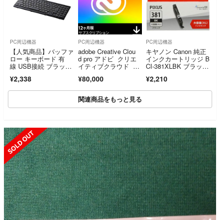
PC周辺機器
PC周辺機器
PC周辺機器
【人気商品】バッファ
adobe Creative Clou
キヤノン Canon 純正
ロー キーボード 有
d pro アドビ クリエ
インクカートリッジ B
線 USB接続 ブラッ
イティブクラウド プ
CI-381XLBK ブラッ
ク BSKBU14
ロ
ク 大容量タイプ 【特
¥2,338
¥80,000
¥2,210
価商品】 【在庫セー
ル】
関連商品をもっと見る
SOLD OUT