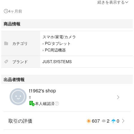
ご購入前にご相談下さい。
続きを表示する
4ヶ月前
購入申請をされた後に、お手数ですが、コメントをお願いいたします。
(気付かず期限切れになることがあるため。)
商品情報
お値引きには対応できかねます。
スマホ/家電/カメラ
急ぎの発送には対応いたしておりません。
カテゴリ
›
PC/タブレット
›
PC周辺機器
ブランド
JUST.SYSTEMS
出品者情報
t1962's shop
tt
本人確認済
取引の評価
607
2
0