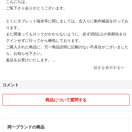
こんにちは。
ご覧下さりありがとうございます。
とくにタブレット端末等に関しましては、念入りに動作確認を行ってお
ります。
また間違ってもロックがかからないように、必ず2回以上の初期化をロ
グインせずに行ってから梱包しております。
ご購入された商品に、万一商品説明に記載のない不具合がございました
ら、お知らせ下さい。
返品をお受けいたします。
続きを表示する
但しジャンク品に関しましては、できるだけ不具合箇所を明記するよう
には努めますが、発送後にさらに状態が悪化する場合もあるため、いっ
コメント
さいの保証はできかねます。
この点はどうかご注意下さい。
商品について質問する
同一ブランドの商品