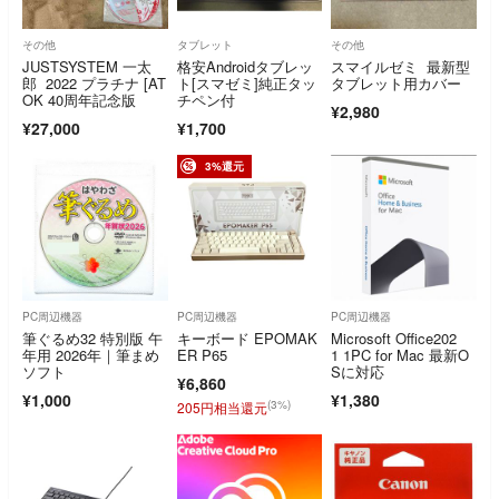
その他
タブレット
その他
JUSTSYSTEM 一太
格安Androidタブレッ
スマイルゼミ 最新型
郎 2022 プラチナ [AT
ト[スマゼミ]純正タッ
タブレット用カバー
OK 40周年記念版
チペン付
¥2,980
¥27,000
¥1,700
3%還元
PC周辺機器
PC周辺機器
PC周辺機器
筆ぐるめ32 特別版 午
キーボード EPOMAK
Microsoft Office202
年用 2026年｜筆まめ
ER P65
1 1PC for Mac 最新O
ソフト
Sに対応
¥6,860
¥1,000
¥1,380
(3%)
205円相当還元