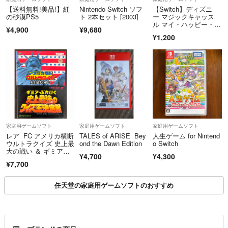
【送料無料!美品!】紅
Nintendo Switch ソフ
【Switch】ディズニ
の砂漠PS5
ト 2本セット [2003]
ー マジックキャッス
ル マイ・ハッピー・ラ
¥4,900
¥9,680
イフ2:エンチャンテッ
¥1,200
ドエディション
家庭用ゲームソフト
家庭用ゲームソフト
家庭用ゲームソフト
レア FC アメリカ横断
TALES of ARISE Bey
人生ゲーム for Nintend
ウルトラクイズ 史上最
ond the Dawn Edition
o Switch
大の戦い ＆ ギミア・
¥4,700
¥4,300
ぶれいく 史上最強のク
¥7,700
イズ王決定戦 2本セッ
ト
任天堂の家庭用ゲームソフトのおすすめ