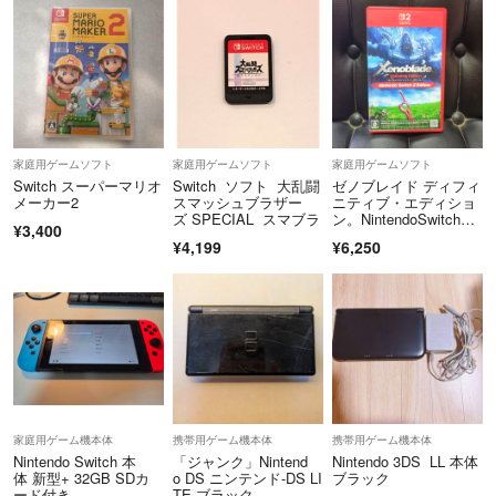
家庭用ゲームソフト
家庭用ゲームソフト
家庭用ゲームソフト
Switch スーパーマリオ
Switch ソフト 大乱闘
ゼノブレイド ディフィ
メーカー2
スマッシュブラザー
ニティブ・エディショ
ズ SPECIAL スマブラ
ン。NintendoSwitch
¥3,400
2。Xenoblade switch2
¥4,199
¥6,250
家庭用ゲーム機本体
携帯用ゲーム機本体
携帯用ゲーム機本体
Nintendo Switch 本
「ジャンク」Nintend
Nintendo 3DS LL 本体
体 新型+ 32GB SDカ
o DS ニンテンド-DS LI
ブラック
ード付き
TE ブラック