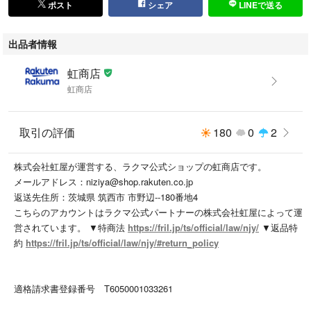
ポスト
シェア
LINEで送る
出品者情報
虹商店
虹商店
取引の評価
180
0
2
株式会社虹屋が運営する、ラクマ公式ショップの虹商店です。
メールアドレス：niziya@shop.rakuten.co.jp
返送先住所：茨城県 筑西市 市野辺--180番地4
こちらのアカウントはラクマ公式パートナーの株式会社虹屋によって運
営されています。 ▼特商法
https://fril.jp/ts/official/law/njy/
▼返品特
約
https://fril.jp/ts/official/law/njy/#return_policy
適格請求書登録番号 T6050001033261