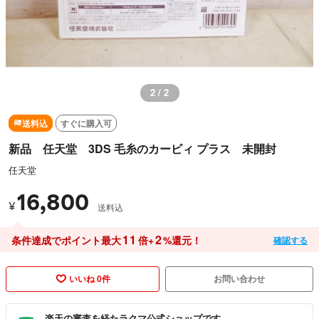
2 / 2
送料込
すぐに購入可
新品 任天堂 3DS 毛糸のカービィ プラス 未開封
任天堂
16,800
¥
送料込
11
2
条件達成でポイント最大
倍+
%還元！
確認する
いいね 0件
お問い合わせ
楽天の審査を経たラクマ公式ショップです