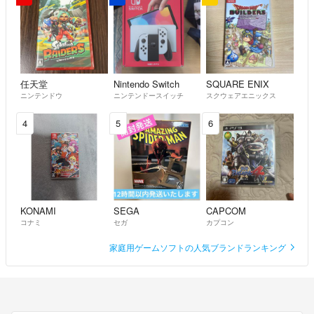
任天堂
Nintendo Switch
SQUARE ENIX
ニンテンドウ
ニンテンドースイッチ
スクウェアエニックス
4
5
6
KONAMI
SEGA
CAPCOM
コナミ
セガ
カプコン
家庭用ゲームソフトの人気ブランドランキング