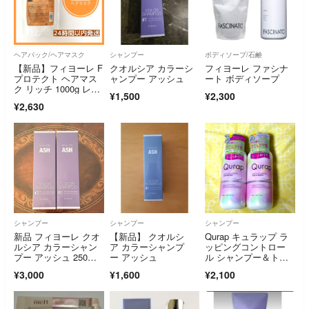
ヘアパック/ヘアマスク
シャンプー
ボディソープ/石鹸
【新品】フィヨーレ F
クオルシア カラーシ
フィヨーレ ファシナ
プロテクト ヘアマス
ャンプー アッシュ
ート ボディソープ
ク リッチ 1000g レフ
¥1,500
¥2,300
ィル
¥2,630
シャンプー
シャンプー
シャンプー
新品 フィヨーレ クオ
【新品】 クオルシ
Qurap キュラップ ラ
ルシア カラーシャン
ア カラーシャンプ
ッピングコントロー
プー アッシュ 250m
ー アッシュ
ル シャンプー＆トリ
l 2本
ートメント 本体 計2
¥3,000
¥1,600
¥2,100
本