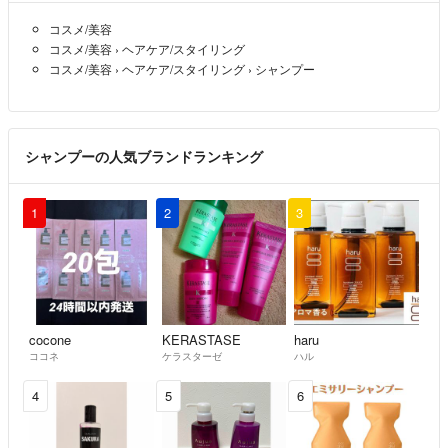
コスメ/美容
コスメ/美容
›
ヘアケア/スタイリング
コスメ/美容
›
ヘアケア/スタイリング
›
シャンプー
シャンプーの人気ブランドランキング
1
2
3
cocone
KERASTASE
haru
ココネ
ケラスターゼ
ハル
4
5
6