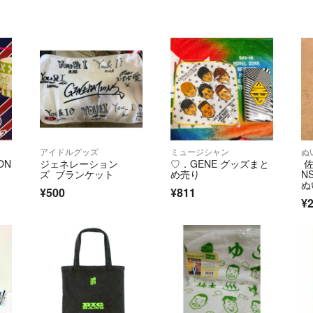
アイドルグッズ
ミュージシャン
ぬ
ON
ジェネレーション
♡．GENE グッズまと
佐
ズ ブランケット
め売り
N
ぬ
¥500
¥811
ズ
¥2