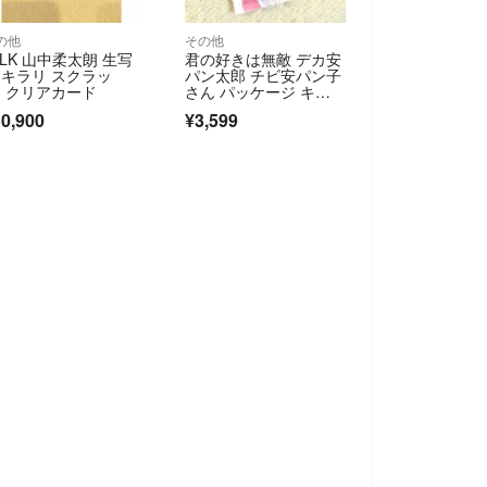
の他
その他
!LK 山中柔太朗 生写
君の好きは無敵 デカ安
 キラリ スクラッ
パン太郎 チビ安パン子
 クリアカード
さん パッケージ キー
ホルダー
0,900
¥3,599