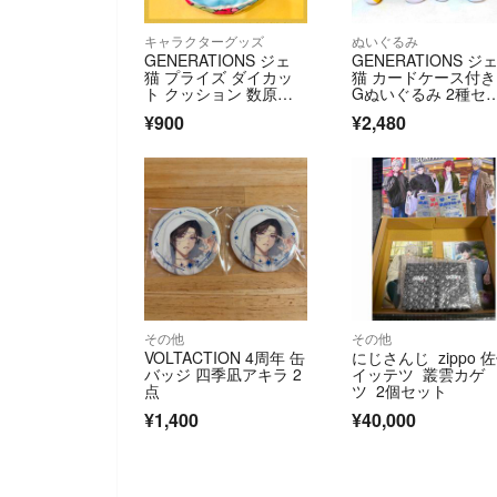
キャラクターグッズ
ぬいぐるみ
GENERATIONS ジェ
GENERATIONS ジ
猫 プライズ ダイカッ
猫 カードケース付き
ト クッション 数原龍
Gぬいぐるみ 2種セ
友
ト
¥900
¥2,480
その他
その他
VOLTACTION 4周年 缶
にじさんじ zippo 
バッジ 四季凪アキラ 2
イッテツ 叢雲カゲ
点
ツ 2個セット
¥1,400
¥40,000