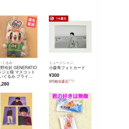
1%還元
いぐるみ
ミュージシャン
野玲於 GENERATIO
小森隼フォトカード
S ジェ猫 マスコット
¥300
いぐるみ プライ
 レオ
(1%)
3円相当還元
,280