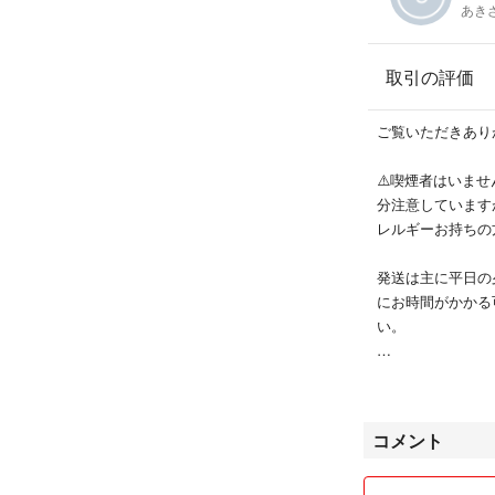
あき
取引の評価
ご覧いただきあり
⚠️喫煙者はいま
分注意しています
レルギーお持ちの
発送は主に平日の
にお時間がかかる
い。
コメントなしで購
ご購入後の取引メ
コメント
信するようにして
りしませんが各商