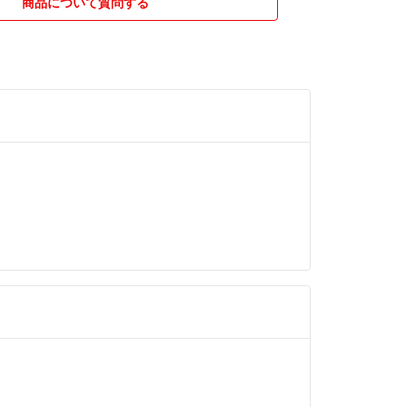
商品について質問する
ル資材を使用することもありますのでご了承くださ
通郵便で発送することが多いです。問い合わせ等で
致しますが万が一の紛失は責任を負えません。
いただき変更をご希望の場合はコメント欄よりご連
段はアップします)。
かねます。
りましたらお気軽にお問い合わせください。