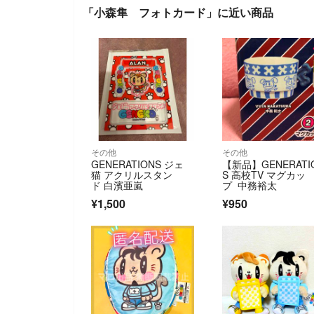
「小森隼 フォトカード」に近い商品
その他
その他
GENERATIONS ジェ
【新品】GENERATI
猫 アクリルスタン
S 高校TV マグカッ
ド 白濱亜嵐
プ 中務裕太
¥1,500
¥950