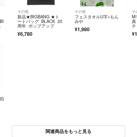
その他
その他
そ
ェ
新品★BIGBANG ★ト
フェスタオルU字×もん
M
BI
ートバッグ BLACK 20
みや
真
ッ
周年 ポップアップ
チ
¥1,980
¥6,780
¥1
佐伯
関連商品をもっと見る