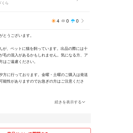
ざくら
4
0
0
がとうございます。
せんが、ペットに猫を飼っています。出品の際には十
が毛の混入があるかもしれません。気になる方、ア
方はご遠慮ください。
夕方に行っております。金曜・土曜のご購入は発送
可能性がありますのでお急ぎの方はご注意くださ
入していただいて大丈夫です。
続きを表示する
ッセージを送っていただいた場合は発送予定日を返
います。取引メッセージなしの方にはこちらもお送
品に記載している「発送までの日数」の間には発送