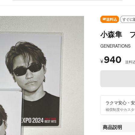
送料込
すぐに
小森隼 
GENERATIONS
940
¥
送料
ラクマ安心・安
補償制度やカスタ
商品説明