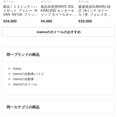
ホイール
ホイール
ホイール
新品！１２インチ！ハ
新品未使用RAYS VOL
最速発送SUBARU 純
イゼット アトレー N-
KRACING センターキ
正 18インチ ホイー
VAN NV100 クリッパ
ャップ ホイールキャッ
ル 1本 フォレスタ
ー キャリィなどに M
プ カーボン柄 TE3
ー SL
¥34,000
¥4,480
¥25,000
RT デイトナズ G2 ホ
7 CE28 RE30
イール４本
nismoのホイールのおすすめ
同一ブランドの商品
nismo
nismoの自動車/バイク
nismoの自動車
nismoのホイール
同一カテゴリの商品