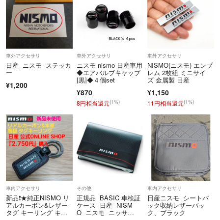
車外アクセサリ
車外アクセサリ
車外アクセサリ
日産 ニスモ ステッカ
ニスモ nismo 日産車用
NISMO(ニスモ) エンブ
ー
◆エアバルブキャップ
レム 2枚組 ミニサイ
[黒]◆４個set
ズ 金属製 日産
¥1,200
¥870
¥1,150
(1%)
(1%)
8円相当還元
11円相当還元
車内アクセサリ
その他
車内アクセサリ
新品❗★純正NISMO リ
正規品 BASIC 車検証
日産ニスモ シートバ
アルカーボン&レザー
ケース 日産 NISM
ック収納レザーバッ
タグ キーリング キー
O ニスモ ニッサ
ク、ブラック
ホルダー
ン カーボン