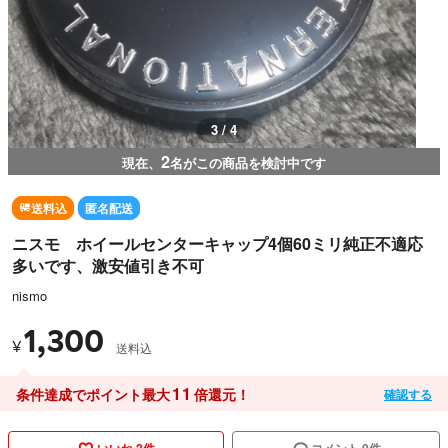
3 / 4
2
現在、
名がこの商品を検討中です
送料込
匿名配送
ニスモ ホイールセンターキャップ4個60ミリ純正不適応
多いです、激安値引き不可
nismo
1,300
¥
送料込
11
条件達成でポイント最大
倍還元！
確認する
いいね 2件
コメント 0件