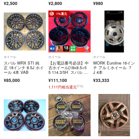
¥2,500
¥2,800
¥980
1%還元
ホイール
ホイール
ホイール
スバル WRX STI 純
【お電話番号必須】中
WORK Euroline 16イン
正 18インチ 8.5J ホイ
古ホイール[18x8.5+5
チ アルミホイール 7
ール 4本 VAB
5 114.3/5H スバル STI
J 4本
純正オプション BBS
¥85,000
¥111,100
¥33,333
製] 4本SET
(1%)
1,111円相当還元