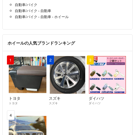
自動車/バイク
自動車/バイク
›
自動車
自動車/バイク
›
自動車
›
ホイール
ホイールの人気ブランドランキング
1
2
3
トヨタ
スズキ
ダイハツ
トヨタ
スズキ
ダイハツ
4