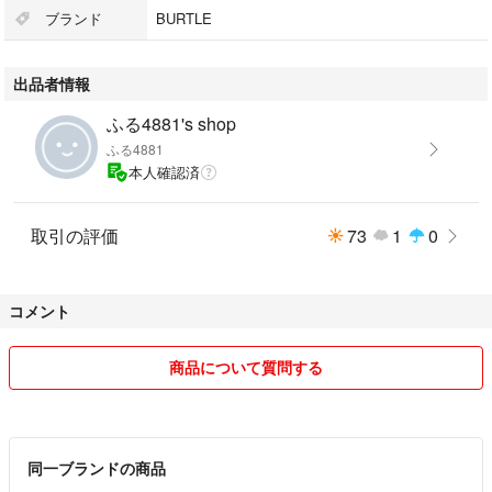
発送は圧縮して発送致します。
ブランド
BURTLE
出品者情報
ふる4881's shop
ふる4881
本人確認済
取引の評価
73
1
0
コメント
商品について質問する
同一ブランドの商品