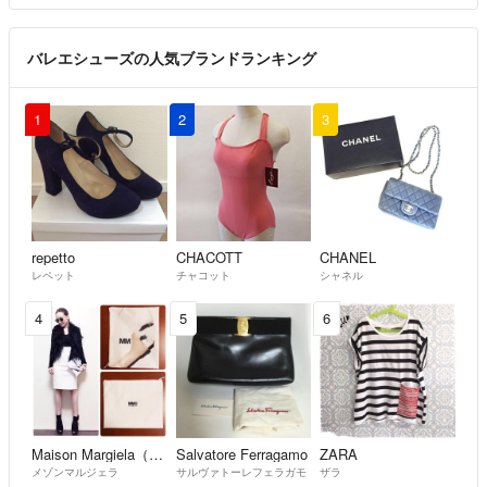
バレエシューズの人気ブランドランキング
1
2
3
repetto
CHACOTT
CHANEL
レペット
チャコット
シャネル
4
5
6
Maison Margiela（旧Maison Martin Margiela）
Salvatore Ferragamo
ZARA
メゾンマルジェラ
サルヴァトーレフェラガモ
ザラ