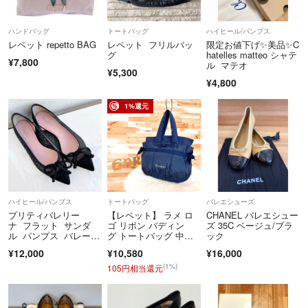
ハンドバッグ
トートバッグ
ハイヒール/パンプス
レペット repetto BAG
レペット フリルバッ
限定お値下げ✨美品✨C
グ
hatelles matteo シャテ
¥7,800
ル マテオ
¥5,300
¥4,800
1%還元
ハイヒール/パンプス
トートバッグ
バレエシューズ
プリティバレリー
【レペット】 ラメ ロ
CHANEL バレエシュー
ナ フラット サンダ
ゴ リボン パディン
ズ 35C ベージュ/ブラ
ル パンプス バレーシ
グ トートバッグ 中
ック
ューズ 極美品35
綿 紺ネイビー×銀
¥12,000
¥10,580
¥16,000
(1%)
105円相当還元