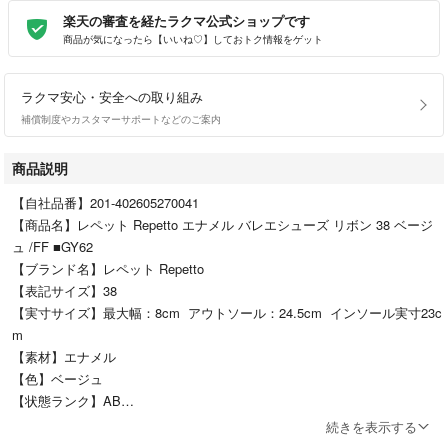
楽天の審査を経たラクマ公式ショップです
商品が気になったら【いいね♡】しておトク情報をゲット
ラクマ安心・安全への取り組み
補償制度やカスタマーサポートなどのご案内
商品説明
【自社品番】201-402605270041
【商品名】レペット Repetto エナメル バレエシューズ リボン 38 ベージ
ュ /FF ■GY62
【ブランド名】レペット Repetto
【表記サイズ】38
【実寸サイズ】最大幅：8cm アウトソール：24.5cm インソール実寸23c
m
【素材】エナメル
【色】ベージュ
【状態ランク】AB
【状態】・インソールシミ その他に目立ったダメージはなく、問題なく
続きを表示する
ご使用いただける商品です。 ※あくまでも中古品ですので掲載写真や記