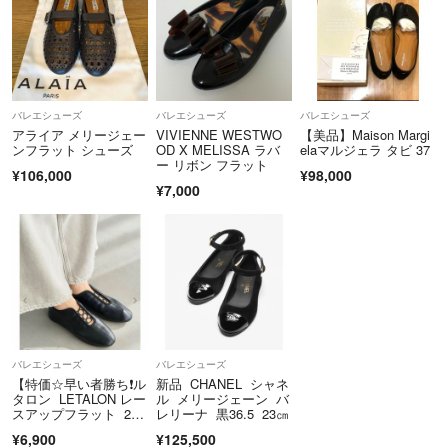
バレエシューズ
バレエシューズ
バレエシューズ
アライア メリージェー
VIVIENNE WESTWO
【美品】Maison Margi
ンフラット シューズ
OD X MELISSA ラバ
elaマルジェラ タビ 37
ー リボン フラット
¥106,000
¥98,000
¥7,000
バレエシューズ
バレエシューズ
【特価☆早い者勝ち❗️ル
新品 CHANEL シャネ
タロン LETALON レー
ル メリージェーン バ
スアップフラット 24.
レリーナ 黒36.5 23㎝
5cm
¥6,900
¥125,500