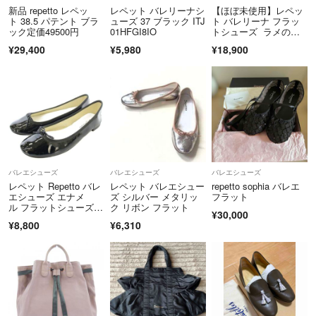
商品到着から5日以内にご連絡、返品受付後5日以内に当店に商品をご
新品 repetto レペッ
レペット バレリーナシ
【ほぼ未使用】レペッ
ト 38.5 パテント ブラ
ューズ 37 ブラック ITJ
ト バレリーナ フラッ
返送ください。期限を過ぎた場合、初期不良等の場合でも対応いたしか
ック定価49500円
01HFGI8IO
トシューズ ラメの水
ねます。 必ず商品を受け取られた際に状態の確認をお願いいたしま
玉 ドット柄 38
¥29,400
¥5,980
¥18,900
す。
クリーニングやアフターサービス代等の商品代金以上のご請求、不良品
の場合の一部返金での対応などはお受けできません。
Cランク以下の商品については、いかなる理由でもご返品をお断りさせ
ていただいております。
当アカウントはラクマ公式パートナーです。
◆特商法：
https://fril.jp/ts/official/law/vtr/
バレエシューズ
バレエシューズ
バレエシューズ
◆返品特約：
https://fril.jp/ts/official/law/vtr/#return_policy
レペット Repetto バレ
レペット バレエシュー
repetto sophia バレエ
◆適格請求書発行事業者登録番号：T4260002013524
エシューズ エナメ
ズ シルバー メタリッ
フラット
ル フラットシューズ 3
ク リボン フラット
¥30,000
8 黒
¥8,800
¥6,310