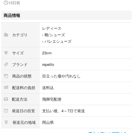
13日前
載内容をご確認いただき、ご理解の上ご購入ください。
【付属品】袋
商品情報
【備考】こちらのお品物は店舗で保管しておらず、店頭販売出来かねま
す。（※お取り寄せも出来かねます）
レディース
カテゴリ
›
靴/シューズ
商品のお問い合わせの回答を休止しております。＊各商品ページの商品詳
›
バレエシューズ
細等をご確認の上ご購入ください。
サイズ
23cm
★本商品は一点物です
他サイトや店舗にて販売している商品です。多少のお時間差にて欠品にな
ブランド
repetto
ることもございます。予めご了承頂ますようお願い致します。
商品の状態
目立った傷や汚れなし
こちらの商品はラクマ公式パートナーのベクトルによって出品されていま
配送料の負担
送料込
す。
配送方法
飛脚宅配便
発送日の目安
支払い後、4～7日で発送
発送元の地域
岡山県