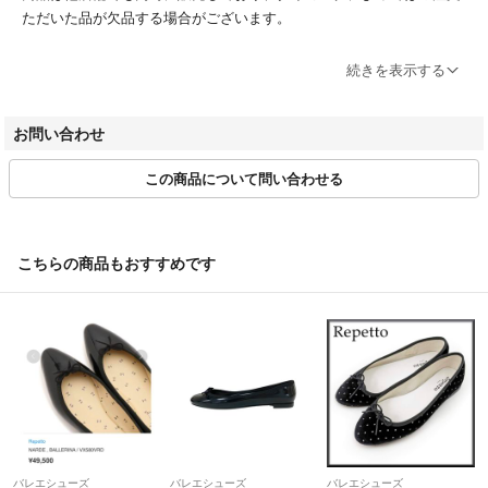
ただいた品が欠品する場合がございます。
ブランドによってサイズ表記方法が様々です。必ず実寸サイズをご確認
続きを表示する
ください。
ベクトルの計測方法にのっとって計測しております。多少の誤差につき
お問い合わせ
ましてはご容赦ください。
この商品について問い合わせる
商品画像はできる限り現品を再現するよう心がけておりますが、ご利用
のモニターにより実物と異なる場合がございます。また、リサイクル品
ゆえに付属品が揃ってない場合がございます。
こちらの商品もおすすめです
ご入金確認後のご注文内容の変更、キャンセルはお受けしておりませ
ん。
商品状態は掲載前に十分な確認を行っておりますが、重大な見落としが
ございました際はご返品を承ります。サイズが合わない、イメージが違
う、間違えた等お客様都合での返品はお受けしておりません。
・ご注文の商品と異なる商品が届いた場合
・商品状態が商品説明と著しく異なる場合
はご返品をお受けしております。
バレエシューズ
バレエシューズ
バレエシューズ