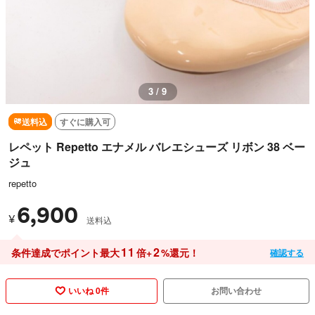
3 / 9
送料込
すぐに購入可
レペット Repetto エナメル バレエシューズ リボン 38 ベー
ジュ
repetto
6,900
¥
送料込
11
2
条件達成でポイント最大
倍+
%還元！
確認する
いいね 0件
お問い合わせ