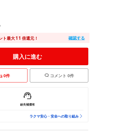
込
11
確認する
ント最大
倍還元！
購入に進む
 0件
コメント 0件
紛失補償有
ラクマ安心・安全への取り組み