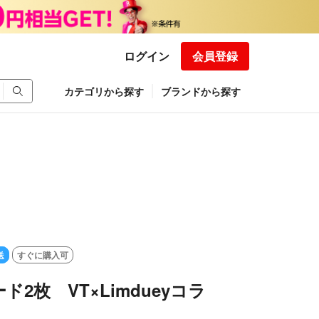
ログイン
会員登録
カテゴリから探す
ブランドから探す
送
すぐに購入可
ド2枚 VT×Limdueyコラ