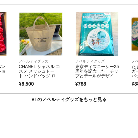
ノベルティグッズ
ノベルティグッズ
ノ
パン
CHANEL シャネル コ
東京ディズニーシー25
た
ショ
スメ メッシュトー
周年を記念した、チッ
ガ
ト ハンドバッグ ロ
プとデールがデザイン
バ
ゴ チャーム付
されたKIRINオリジナ
¥8,500
¥788
¥8
ルのコースターです。
- キャラクター:
VTのノベルティグッズをもっと見る