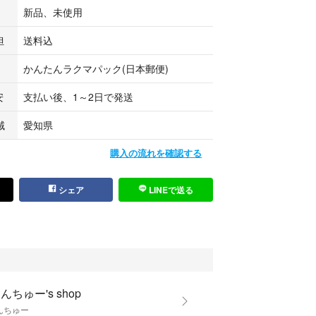
新品、未使用
担
送料込
かんたんラクマパック(日本郵便)
安
支払い後、1～2日で発送
域
愛知県
購入の流れを確認する
シェア
LINEで送る
んちゅー's shop
んちゅー