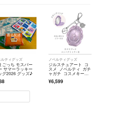
ベルティグッズ
ノベルティグッズ
まごっち モスバー
ジルスチュアート コ
ー サマーラッキー
スメ ノベルティ ガチ
ッグ2026 グッズ♪
ャガチ コスメキーホ
ルダーコレクショ
88
¥6,599
ン コンパクトミラー