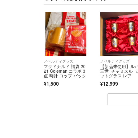
ノベルティグッズ
ノベルティグッズ
マクドナルド 福袋 20
【新品未使用】ル
21 Coleman コラボ 3
三世 チャミスル 
点 時計 コップ バック
ットグラス レア
¥1,500
¥12,999