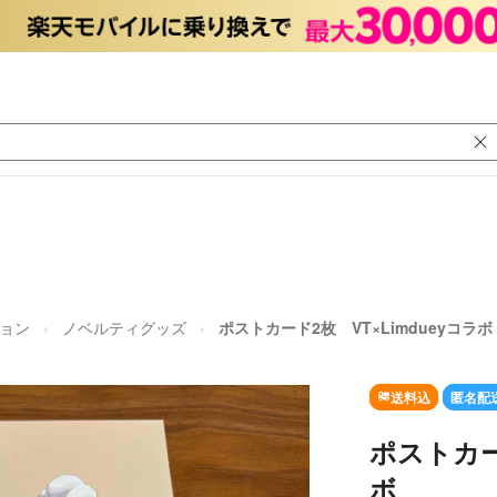
ョン
ノベルティグッズ
ポストカード2枚 VT×Limdueyコラボ
送料込
匿名配
ポストカー
ボ