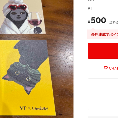
VT
500
¥
送料
条件達成でポイ
いいね