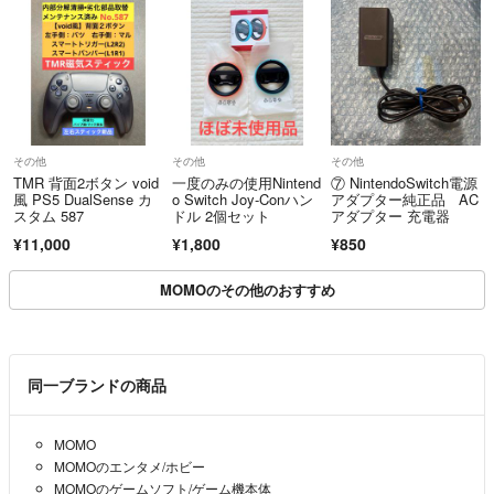
その他
その他
その他
TMR 背面2ボタン void
一度のみの使用Nintend
⑦ NintendoSwitch電源
風 PS5 DualSense カ
o Switch Joy-Conハン
アダプター純正品 AC
スタム 587
ドル 2個セット
アダプター 充電器
¥11,000
¥1,800
¥850
MOMOのその他のおすすめ
同一ブランドの商品
MOMO
MOMOのエンタメ/ホビー
MOMOのゲームソフト/ゲーム機本体