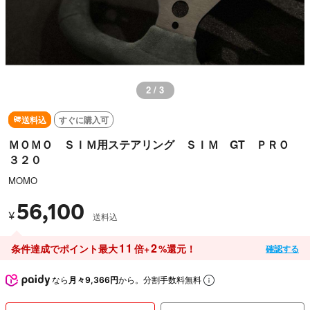
2 / 3
送料込
すぐに購入可
ＭＯＭＯ ＳＩＭ用ステアリング ＳＩＭ GT ＰＲＯ
３２０
MOMO
56,100
¥
送料込
11
2
条件達成でポイント最大
倍+
%還元！
確認する
なら
月々9,366円
から。分割手数料無料