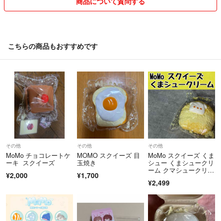
商品について質問する
こちらの商品もおすすめです
その他
その他
その他
MoMo チョコレートケ
MOMO スクイーズ 目
MoMo スクイーズ くま
ーキ スクイーズ
玉焼き
シュー くまシュークリ
ーム クマシュークリー
¥2,000
¥1,700
ム クマ シュークリー
¥2,499
ム