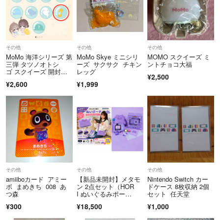
その他
その他
その他
MoMo 海洋シリーズ 第
MoMo Skye ミニシリ
MOMO スクイーズ ミ
三弾 タツノオトシ
ーズ サクサク チキン
ントチョコ大福
ゴ スクイーズ 開封済
レッグ
¥2,500
み
¥2,600
¥1,999
その他
その他
その他
amiiboカード アミー
【新品未開封】メタモ
Nintendo Switch カー
ボ まめきち 008 あ
ン 2点セット（HOR
ドケース 8枚収納 2個
つ森
I ぬいぐるみポー
セット 任天堂
チ & ミニカメラ）
¥300
¥18,500
¥1,000