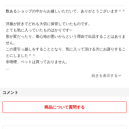
数あるショップの中からお越しいただいて、ありがとうございます＾＾
洋服が好きでどれも大切に保管していたものです。
とても気に入っていたものばかりです✨
形が変だったり、着心地が悪いからという理由で出品することはありま
せん。
この度引っ越しをすることとなり、気に入って頂ける方にお譲りするこ
とにしました＾＾
非喫煙、ペットは買っておりません。
かわいい子供服も出品していきます♡
続きを表示する
お値段もお値下げ等ご相談承りますので、質問等も含めご連絡ください
コメント
ね＾＾
自宅保存のため、傷や汚れ等は全て紹介文のところに記載させていただ
商品について質問する
いておりますので、申し訳ありませんがご理解いただける方のみよろし
くお願い致します。
発送後のクレームや配達中のトラブルに関しては対応しかねますので、