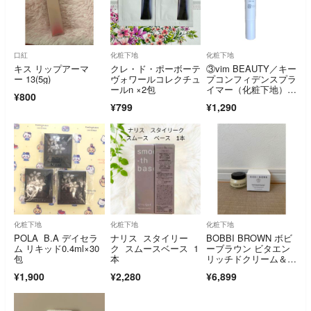
口紅
化粧下地
化粧下地
キス リップアーマ
クレ・ド・ポーボーテ
③vim BEAUTY／キー
ー 13(5g)
ヴォワールコレクチュ
プコンフィデンスプラ
ールn ×2包
イマー（化粧下地）2
¥800
0gチューブ
¥799
¥1,290
化粧下地
化粧下地
化粧下地
POLA B.A デイセラ
ナリス スタイリー
BOBBI BROWN ボビ
ム リキッド0.4ml×30
ク スムースベース 1
ーブラウン ビタエン
包
本
リッチドクリーム＆フ
ェイスベース プラ
¥1,900
¥2,280
¥6,899
ス 保湿クリーム 化粧
下地 50ml