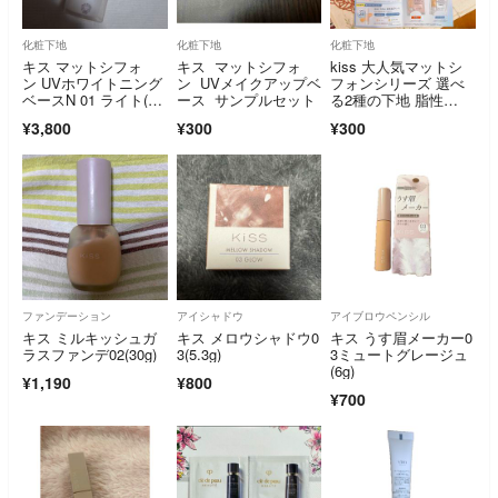
化粧下地
化粧下地
化粧下地
キス マットシフォ
キス マットシフォ
kiss 大人気マットシ
ン UVホワイトニング
ン UVメイクアップベ
フォンシリーズ 選べ
ベースN 01 ライト(37
ース サンプルセット
る2種の下地 脂性
g)
肌 新商品 ベストセラ
¥3,800
¥300
¥300
ー 皮脂テカ防止 メイ
ク長持ち下地 さらふ
わ
ファンデーション
アイシャドウ
アイブロウペンシル
キス ミルキッシュガ
キス メロウシャドウ0
キス うす眉メーカー0
ラスファンデ02(30g)
3(5.3g)
3ミュートグレージュ
(6g)
¥1,190
¥800
¥700