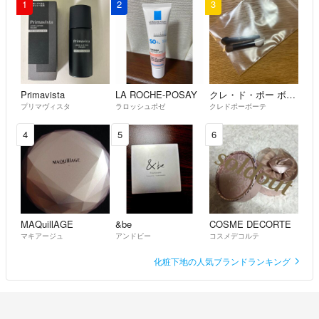
1
2
3
Primavista
LA ROCHE-POSAY
クレ・ド・ポー ボーテ
プリマヴィスタ
ラロッシュポゼ
クレドポーボーテ
4
5
6
MAQuillAGE
&be
COSME DECORTE
マキアージュ
アンドビー
コスメデコルテ
化粧下地の人気ブランドランキング