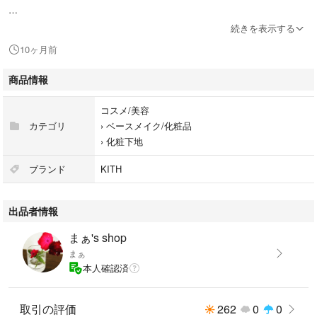
【商品状態】
続きを表示する
・購入時期：2025年8月
10ヶ月前
・残量：新品、未使用です
・付属品：箱ありです
商品情報
#伊勢半
コスメ/美容
#N/A
カテゴリ
›
ベースメイク/化粧品
#コスメ/美容
›
化粧下地
#ベースメイク/化粧品
#化粧下地
ブランド
KITH
#メイクアップ
出品者情報
まぁ's shop
まぁ
本人確認済
取引の評価
262
0
0