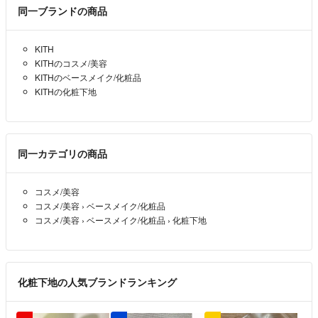
何か気になる点はコメントでお問い合わせくださいませ。
同一ブランドの商品
何卒よろしくお願い申し上げます✨
KITH
KITHのコスメ/美容
KITHのベースメイク/化粧品
KITHの化粧下地
同一カテゴリの商品
コスメ/美容
コスメ/美容
›
ベースメイク/化粧品
コスメ/美容
›
ベースメイク/化粧品
›
化粧下地
化粧下地の人気ブランドランキング