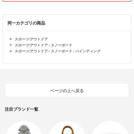
個人の保有物です。不明点など事前に解決した上でご購入いただき、ノ
ークレームノーリターンでよろしくお願いいたします。
■生産国：台湾
同一カテゴリの商品
■2021年モデル
#スノーボード #スノボ #ビンディング #バインディング #スノボ初心者
スポーツ/アウトドア
スポーツ/アウトドア
›
スノーボード
スポーツ/アウトドア
›
スノーボード
›
バインディング
ページの上へ戻る
注目ブランド一覧