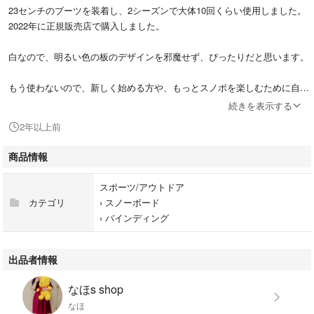
23センチのブーツを装着し、2シーズンで大体10回くらい使用しました。
2022年に正規販売店で購入しました。
白なので、明るい色の板のデザインを邪魔せず、ぴったりだと思います。
もう使わないので、新しく始める方や、もっとスノボを楽しむために自分
の道具が欲しい方、いかがでしょうか？
続きを表示する
2年以上前
素人が自宅保管しており、使用感や傷・汚れなどあるため、気にならない
方でお願いします。
商品情報
映ってないところの状態が気になるなどあれば、追加するのでコメントい
ただければと思います。
スポーツ/アウトドア
カテゴリ
›
スノーボード
箱は捨てたので、傷つかないよう梱包し、発送します。
›
バインディング
匿名配送にするので、安心かと思います。
出品者情報
以下説明。
なほs shop
◇初心者から中級者まで幅広いカテゴリーに対応。支持率NO.1のオール
なほ