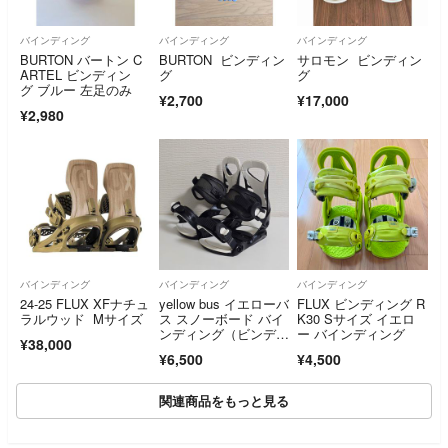
バインディング
バインディング
バインディング
BURTON バートン C
BURTON ビンディン
サロモン ビンディン
ARTEL ビンディン
グ
グ
グ ブルー 左足のみ
¥2,700
¥17,000
¥2,980
バインディング
バインディング
バインディング
24-25 FLUX XFナチュ
yellow bus イエローバ
FLUX ビンディング R
ラルウッド Mサイズ
ス スノーボード バイ
K30 Sサイズ イエロ
ンディング（ビンディ
ー バインディング
¥38,000
ング）
¥6,500
¥4,500
関連商品をもっと見る