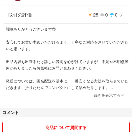
ラウンドモデル。
取引の評価
28
0
0
■カラー(メーカー表記)：
ホワイト(WHITE)
閲覧ありがとうございます😊
■サイズ：
S：22〜24.5cm 対応
安心してお買い求めいただけるよう、丁寧なご対応をさせていただきた
いと思います。
■重量：
S/747g
出品内容も出来るだけ詳しい説明を心がけていますが、不足や不明点等
何かありましたらお気軽にお問い合わせください。
■レベル：初級-中級
■競技スタイル：オールラウンド
発送については、匿名配送を基本に、一番安くなる方法を取らせていた
■フレックス：MIDIUM
だきます。折りたたんでコンパクトにして詰めたりします。
■適合ホールパターン：4×4、2×4、CHANNEL
例えば洋服でシワが気になるようでしたら発送方法のご相談を事前にお
続きを表示する
■ビス長：16mm
願いします。
■チャネル対応：○
■3D対応：×
コメント
また、やり取り等至らない点がございましたらすみません。おっしゃっ
■4×4対応：○
ていただければと思います。
商品について質問する
■素材：ナイロンプラスチック、グラスファイバー