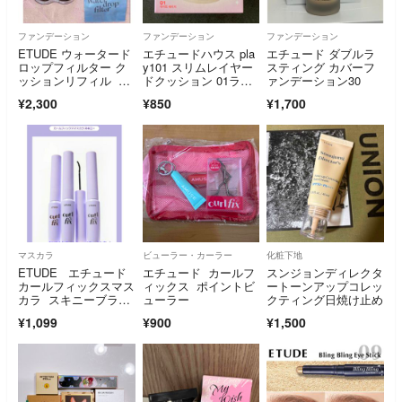
ファンデーション
ファンデーション
ファンデーション
ETUDE ウォータード
エチュードハウス pla
エチュード ダブルラ
ロップフィルター ク
y101 スリムレイヤー
スティング カバーフ
ッションリフィル ぺ
ドクッション 01ライ
ァンデーション30
ちゃんこくま
トベージュ
¥2,300
¥850
¥1,700
マスカラ
ビューラー・カーラー
化粧下地
ETUDE エチュード
エチュード カールフ
スンジョンディレクタ
カールフィックスマス
ィックス ポイントビ
ートーンアップコレッ
カラ スキニーブラッ
ューラー
クティング日焼け止め
ク定価
¥1,099
¥900
¥1,500