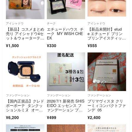
アイシャドウ
チーク
アイシャドウ
【新品】コスメまとめ
エチュードハウス チ
【新品未開封】etud
売り アイシャドウ4セ
ーク MY WISH CHE
e エチュード ブリン
ット＆ウォーターティ
EK
ブリンアイスティッ
ント1本
ク 09 キラキラアイシ
¥1,500
¥330
¥555
ャドウ 涙袋メイク ベ
ージュ シャンパン
ファンデーション
ファンデーション
ファンデーション
【国内正規品】クレド
2026/7/1 新発売 SHIS
プリマヴィスタ クリ
ポーボーテ タンクッ
EIDO エッセンス フ
ーミィコンパクトファ
ションルミヌ オーク
ァンデーション プラ
ンデ 05
ル10
イマー サンプル 各1
¥6,200
¥499
¥2,400
包 計3包