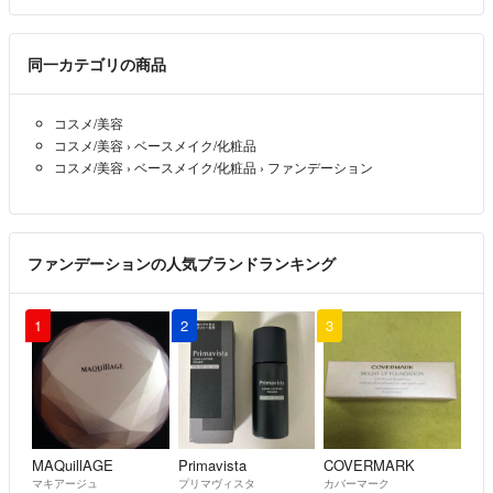
同一カテゴリの商品
コスメ/美容
コスメ/美容
›
ベースメイク/化粧品
コスメ/美容
›
ベースメイク/化粧品
›
ファンデーション
ファンデーションの人気ブランドランキング
1
2
3
MAQuillAGE
Primavista
COVERMARK
マキアージュ
プリマヴィスタ
カバーマーク