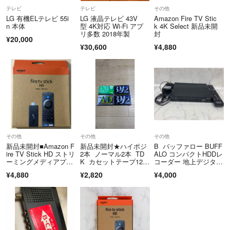
テレビ
テレビ
その他
LG 有機ELテレビ 55i
LG 液晶テレビ 43V
Amazon Fire TV Stic
n 本体
型 4K対応 Wi-Fi アプ
k 4K Select 新品未開
リ多数 2018年製
封
¥20,000
¥30,600
¥4,880
その他
その他
その他
新品未開封■Amazon F
新品未開封★ハイポジ
B バッファロー BUFF
ire TV Stick HD ストリ
2本 ノーマル2本 TD
ALO コンパクトHDDレ
ーミングメディアプレ
K カセットテープ120
コーダー 地上デジタ
イヤー
分 × 4本
ル DVR-1C/500G
¥4,880
¥2,820
¥4,000