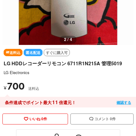
2 / 4
送料込
匿名配送
すぐに購入可
LG HDDレコーダーリモコン 6711R1N215A 管理5019
LG Electronics
700
¥
送料込
11
条件達成でポイント最大
倍還元！
確認する
いいね 0件
コメント 0件