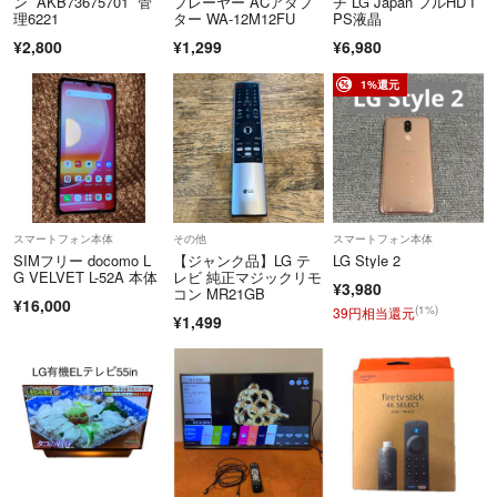
ン AKB73675701 管
プレーヤー ACアダプ
チ LG Japan フルHD I
理6221
ター WA-12M12FU
PS液晶
¥2,800
¥1,299
¥6,980
1%還元
スマートフォン本体
その他
スマートフォン本体
SIMフリー docomo L
【ジャンク品】LG テ
LG Style 2
G VELVET L-52A 本体
レビ 純正マジックリモ
¥3,980
コン MR21GB
¥16,000
(1%)
39円相当還元
¥1,499