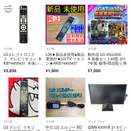
その他
その他
その他
LGエレクトロニク
L06★新品未使用●新品
動作品 LG 43UJ630
ス テレビリモコン A
電池付★LG/TV リモコ
A 基板セット43型 201
KB74455431 本体いた
ン★AKB74455437
7年製 修理•部品取り用
み
¥3,830
¥1,900
¥7,000
その他
その他
ディスプレイ
LG テレビ リモコ
中古 LG エルジー BD
22MK430H-B 21.5イン