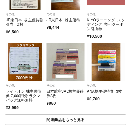
その他
その他
その他
JR東日本 株主優待割
JR東日本 株主優待
KIYOラーニング スタ
引券 ２枚
ディング 割引クーポ
¥6,444
ン引換券
¥6,500
¥10,500
その他
その他
その他
ライトオン 株主優待
日本航空JAL株主優待
ANA株主優待券 3枚
券 7,000円分 ラクマ
券2枚
¥2,700
パック送料無料
¥980
¥3,999
関連商品をもっと見る