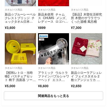
タオル/バス用品
タオル/バス用品
タオル/バス用品
新品☆ブルーレーベル
新品未使用 チャム
【新品】木曽生活研究
クレストブリッジ チ
ス CHUMS メンズ、
所 木曽のサワラでつ
ェックタオル日本
レディース ロゴハン
くった湯桶 風呂桶
製 綿100% おしゃれ
ドタオル
¥3,600
¥899
¥7,300
タオル/バス用品
タオル/バス用品
タオル/バス用品
【昭和レトロ・当時
アラミック ウルトラ
新品☆ローラアシュレ
物】バスチェアセッ
ファインバブルシャワ
イ フェイスタオル 2
ト 椅子 洗面器 ソープ
ーヘッド エコス
枚☆アンジェリカ ブ
ディッシュ
パ パールブラック
ロックリー
¥5,000
¥8,600
¥2,650
関連商品をもっと見る