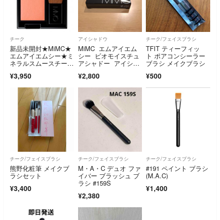
チーク
アイシャドウ
チーク/フェイスブラシ
新品未開封★MiMC★
MiMC エムアイエム
TFIT ティーフィッ
エムアイエムシー★ミ
シー ビオモイスチュ
ト ポアコンシーラー
ネラルスムースチーク
アシャドー アイシャ
ブラシ メイクブラシ
★06
ドウ
¥3,950
¥2,800
¥500
チーク/フェイスブラシ
チーク/フェイスブラシ
チーク/フェイスブラシ
熊野化粧筆 メイクブ
M・A・C デュオ ファ
#191 ペイント ブラシ
ラシセット
イバー ブラッシュ ブ
(M.A.C)
ラシ #159S
¥3,400
¥1,400
¥2,380