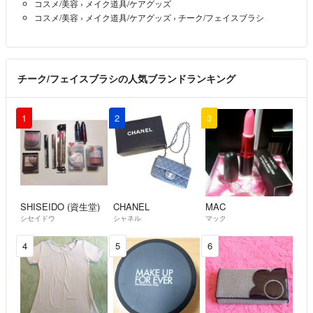
コスメ/美容
›
メイク道具/ケアグッズ
コスメ/美容
›
メイク道具/ケアグッズ
›
チーク/フェイスブラシ
チーク/フェイスブラシの人気ブランドランキング
1
2
3
SHISEIDO (資生堂)
CHANEL
MAC
シセイドウ
シャネル
マック
4
5
6