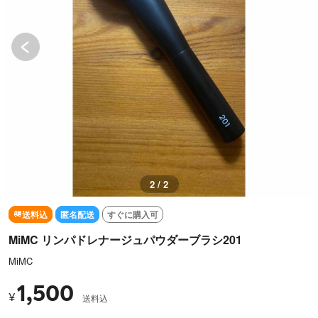
2 / 2
送料込
匿名配送
すぐに購入可
MiMC リンパドレナージュパウダーブラシ201
MiMC
1,500
¥
送料込