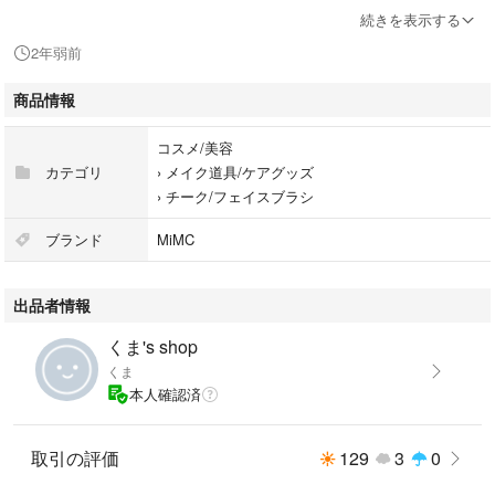
毛の長さ：約5cm
続きを表示する
2年弱前
定価 9,680円
商品情報
コスメ/美容
カテゴリ
›
メイク道具/ケアグッズ
›
チーク/フェイスブラシ
ブランド
MiMC
出品者情報
くま's shop
くま
本人確認済
取引の評価
129
3
0