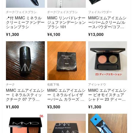
チーク/フェイスブラシ
チーク/フェイスブラシ
フェイスパウダー
📍付 MiMC ミネラル
MiMC リンパドレナー
MiMC/エムアイエムシ
クリーミーファンデー
ジュファンデーション
ー/バームクリーム/ル
ションブラシ
ブラシ 101
ースパウダー/コフレB
OX/５点セット/②/RS
¥1,300
¥4,100
¥13,000
0703
チーク
化粧下地
アイシャドウ
MiMC エムアイエムシ
MiMC エムアイエムシ
MiMC エムアイエムシ
ー ミネラルスティッ
ー ミネラルイレイザ
ー ビオモイスチュア
クチーク 07 アラ…
ーバーム カラーズ 0
シャドー 23 ディープ
3 パープル
エモーション
¥1,600
¥3,500
¥1,300