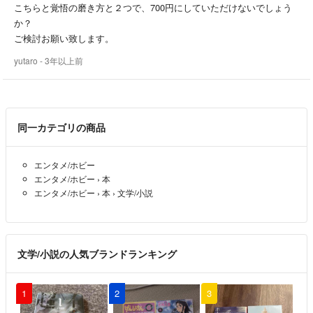
こちらと覚悟の磨き方と２つで、700円にしていただけないでしょう
か？
ご検討お願い致します。
yutaro
- 3年以上前
同一カテゴリの商品
エンタメ/ホビー
エンタメ/ホビー
›
本
エンタメ/ホビー
›
本
›
文学/小説
文学/小説の人気ブランドランキング
1
2
3