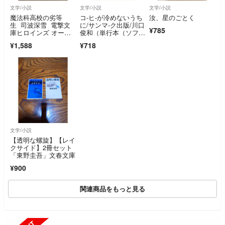
文学/小説
文学/小説
文学/小説
魔法科高校の劣等
コ-ヒ-が冷めないうち
汝、星のごとく
生 司波深雪 電撃文
に/サンマ-ク出版/川口
¥785
庫ヒロインズ オール
俊和（単行本（ソフト
スターカー2026 2枚
カバー））
¥1,588
¥718
文学/小説
【透明な螺旋】【レイ
クサイド】2冊セット
「東野圭吾」文春文庫
¥900
関連商品をもっと見る
SOLD OUT