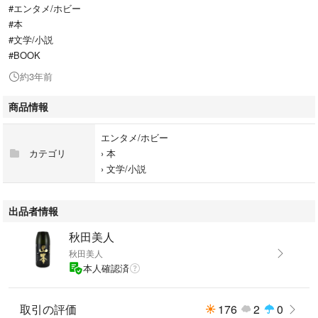
#エンタメ/ホビー
#本
#文学/小説
#BOOK
約3年前
商品情報
エンタメ/ホビー
カテゴリ
›
本
›
文学/小説
出品者情報
秋田美人
秋田美人
本人確認済
取引の評価
176
2
0