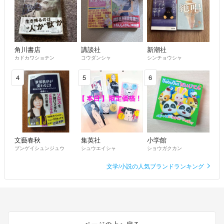
角川書店
講談社
新潮社
カドカワショテン
コウダンシャ
シンチョウシャ
4
5
6
文藝春秋
集英社
小学館
ブンゲイシュンジュウ
シュウエイシャ
ショウガクカン
文学/小説の人気ブランドランキング