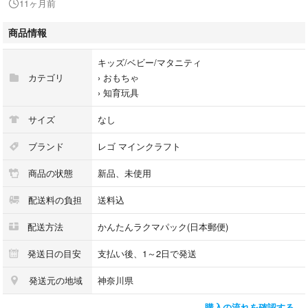
11ヶ月前
▪️梱包について
商品情報
チャック付き袋にミニフィグを入れためものをプチプチで包んで発送いた
します。ミニフィグ などに直接巻きませんので予めご了承ください。
キッズ/ベビー/マタニティ
カテゴリ
›
おもちゃ
▪️撮影用とは別の新品を梱包しておりますが
›
知育玩具
レゴ特有の初期傷、色移り、剥げ、輸送中のパーツ同士の擦れなどで生じ
る傷などある場合があります。また、製造段階でのインク飛びやプリント
サイズ
なし
ずれがある場合もございますので、予めご理解下さい
当方では責任を負い兼ねますので、ご購入前にご了承下さい。
ブランド
レゴ マインクラフト
商品の状態
新品、未使用
▪️他にもLEGO関連の商品を出品させていただいております。お探しの商品
がある場合は
配送料の負担
送料込
是非こちらの一覧もご活用下さい。
【LEGO工房の商品一覧】
配送方法
かんたんラクマパック(日本郵便)
#LEGO工房
発送日の目安
支払い後、1～2日で発送
発送元の地域
神奈川県
#LEGO
#LEGO工房
購入の流れを確認する