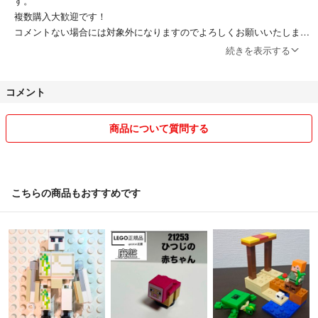
す。
複数購入大歓迎です！
コメントない場合には対象外になりますのでよろしくお願いいたしま
す。
続きを表示する
単体でのお値引き交渉はご遠慮ください
1点増えるごとに120円のお値引きをしております。
コメント
2点同時購入 120円引き
3点同時購入 240円引き
4点同時購入 360円引き
商品について質問する
5点同時購入 480円引き
6点同時購入 600円引き
こちらの商品もおすすめです
匿名配送増やしてます！
レゴlego は正規品のみ取り扱っております。
当方禁煙、かつ ペットは飼っておりません
出品がおいついていないだけで、在庫がある場合ございます。コメント
ください。