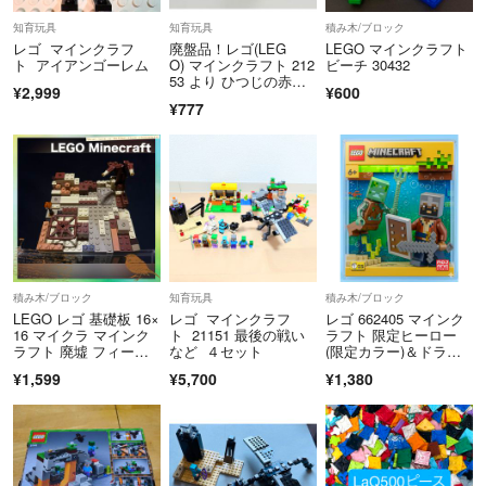
基本的には必要パーツを取り出して出品させていただいているため正規
知育玩具
知育玩具
積み木/ブロック
品未使用という形をとらせていただいております。
レゴ マインクラフ
廃盤品！レゴ(LEG
LEGO マインクラフト
ト アイアンゴーレム
O) マインクラフト 212
ビーチ 30432
53 より ひつじの赤ち
基本的に箱ごとと書いてない商品は写真に写っているものがすべてにな
¥2,999
¥600
ゃん
¥777
りますのでご了承ください
2022年10月からの日本郵便の普通郵便の土日休業に伴い金曜から日曜
にかけての購入の場合、到着が遅くなる可能性があります。よろしくお
願いいたします。
積み木/ブロック
知育玩具
積み木/ブロック
LEGO レゴ 基礎板 16×
レゴ マインクラフ
レゴ 662405 マインク
16 マイクラ マインク
ト 21151 最後の戦い
ラフト 限定ヒーロー
ラフト 廃墟 フィール
など ４セット
(限定カラー)＆ドラウ
ド
ンド
¥1,599
¥5,700
¥1,380