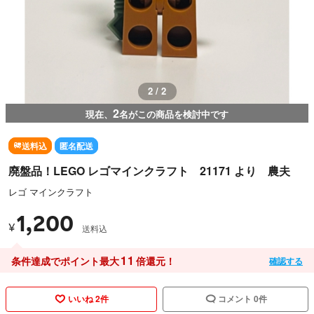
1 / 2
2
現在、
名がこの商品を検討中です
送料込
匿名配送
廃盤品！LEGO レゴマインクラフト 21171 より 農夫
レゴ マインクラフト
1,200
¥
送料込
11
条件達成でポイント最大
倍還元！
確認する
いいね 2件
コメント 0件