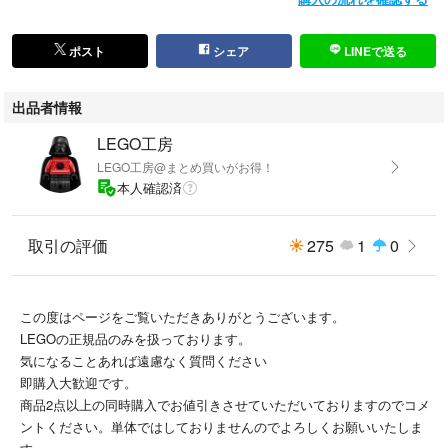
#レゴマインクラフト
#レゴニンジャゴー
#レゴフレンズ
ポスト
シェア
LINEで送る
#レゴスターウォーズ
#レゴシティ
出品者情報
#レゴ
#知育玩具
LEGO工房
#正規品
LEGO工房@まとめ買いがお得！
本人確認済
取引の評価
275
1
0
この度はページをご覧いただきありがとうございます。
LEGOの正規品のみを扱っております。
気になることあれば遠慮なく質問ください
即購入大歓迎です。
商品2点以上の同時購入でお値引きさせていただいておりますのでコメ
ントください。単体ではしておりませんのでよろしくお願いいたしま