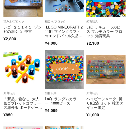
積み木/ブロック
積み木/ブロック
知育玩具
レゴ ２１１４１ ゾン
LEGO MINECRAFT 2
LaQ ラキュー 500ピー
ビの洞くつ 中古
1151 マインクラフト
ス マルチカラー ブロ
☆エンドバトル欠品あ
ック 知育玩具
¥2,800
り
¥4,000
¥2,100
知育玩具
知育玩具
知育玩具
「新品」箱なし 大人
LaQ ランダムカラ
ベイビーシャーク 折
気ゴブレットゴブラー
ー 1000ピース
り紙2点セット 韓国ダ
ズ海外版 ボードゲー
イソー限定
¥4,099
ム お家時間ゲーム
¥850
¥1,000