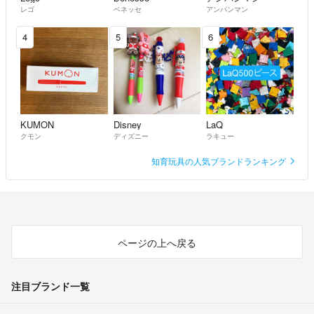
レゴ
ベネッセ
アンパンマン
4
5
6
KUMON
Disney
LaQ
クモン
ディズニー
ラキュー
知育玩具の人気ブランドランキング
ページの上へ戻る
注目ブランド一覧