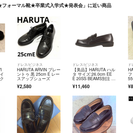
ー★フォーマル靴★卒業式入学式★発表会」に近い商品
ドレス/ビジネス
ドレス/ビジネス
ド
I
HARUTA ARVIN プレー
【美品】HARUTA ハル
H
コイ
ントゥ 黒 25cm E レー
タ サイズ:26.0cm EE
フ
ック
スアップシューズ
E 20SS BEAMS別注 B
55
S706X 防水レザー コ
¥2,580
¥11,460
¥8
インローファー ペニー
ローファー ブラッ
ク 黒 日本製 ブラン
ド シューズ 靴 コラボ
【メンズ】【中古】