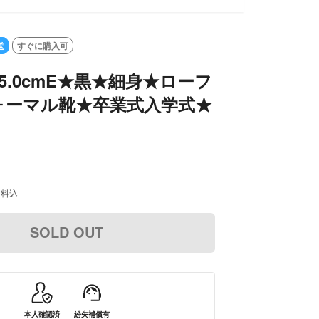
LD OUT
送
すぐに購入可
5.0cmE★黒★細身★ローフ
ォーマル靴★卒業式入学式★
送料込
SOLD OUT
本人確認済
紛失補償有