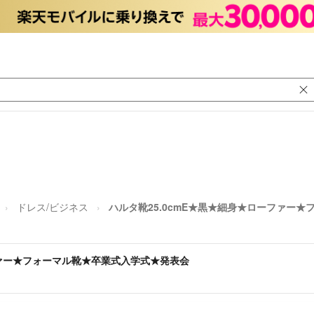
ドレス/ビジネス
ハルタ靴25.0cmE★黒★細身★ローファー
ファー★フォーマル靴★卒業式入学式★発表会