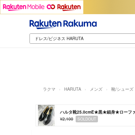
ラクマ
HARUTA
メンズ
靴/シューズ
ハルタ靴25.0cmE★黒★細身★ロー
¥2,100
SOLDOUT