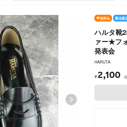
SO
送料込
匿名配
ハルタ靴2
ァー★フ
発表会
HARUTA
2,100
¥