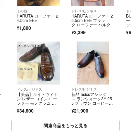
その他
ドレス/ビジネス
ド
ー
HARUTA ローファー 2
HARUTA ローファー 2
B
4.5cm EEE
5.5cm EEE ブラッ
ー
グ
ク ローファー ハルタ
ッ
¥1,800
ー
¥3,399
¥6
1 
ドレス/ビジネス
ドレス/ビジネス
チ
【美品】ルイ・ヴィト
新品 asicsアシック
ン レザー コイン ロー
ス ランウォーク3E 25.
ファー モノグラム ブ
5 ブラウン コーヒー
ラウン 8
色 茶色 1231A148 ビジ
¥34,600
¥21,900
ネスシューズ
関連商品をもっと見る