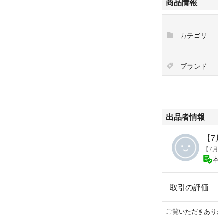
商品情報
＃ローファー
＃メンズシューズ
#レディースシュ
カテゴリ
#25cm
#細身
＃フォーマルシュ
ブランド
#卒業式
#入学式
#発表会
#通学靴
＃ビジネスシュー
出品者情報
【7
取引の評価
ご覧いただきあり