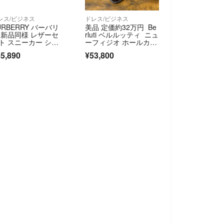
レス/ビジネス
ドレス/ビジネス
URBERRY バーバリ
美品 定価約32万円 Be
 新品同様 レザーセ
rluti ベルルッティ ニュ
ト スニーカー シュ
ーフィジオ ホールカッ
ズ メンズ ホワイト 4
ト ドレスシューズ サ
5,890
¥53,800
41
イズuk7