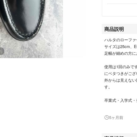
商品説明
ハルタのローファ
サイズは25cm
足幅が細めの方に
使用は1回のみで
にベタつきがござ
外からは見えない
す。
卒業式・入学式・
か。
5ヶ月前
#HARUTA
#ハルタ