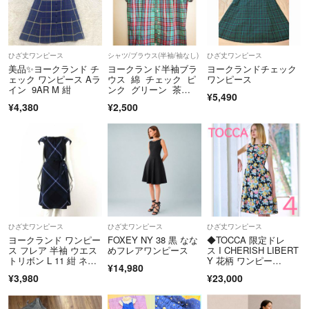
ひざ丈ワンピース
シャツ/ブラウス(半袖/袖なし)
ひざ丈ワンピース
美品✨ヨークランド チ
ヨークランド半袖ブラ
ヨークランドチェック
ェック ワンピース Aラ
ウス 綿 チェック ピ
ワンピース
イン 9AR M 紺
ンク グリーン 茶
¥5,490
色 刺繍模様入り
¥4,380
¥2,500
ひざ丈ワンピース
ひざ丈ワンピース
ひざ丈ワンピース
ヨークランド ワンピー
FOXEY NY 38 黒 なな
◆TOCCA 限定ドレ
ス フレア 半袖 ウエス
めフレアワンピース
ス I CHERISH LIBERT
トリボン L 11 紺 ネイ
Y 花柄 ワンピー
¥14,980
ビー
ス 4 リバティ社コラボ
¥3,980
¥23,000