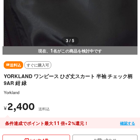
3 / 5
1
現在、
名がこの商品を検討中です
送料込
すぐに購入可
YORKLAND ワンピース ひざ丈スカート 半袖 チェック柄
9AR 紺 緑
Yorkland
2,400
¥
送料込
11
2
条件達成でポイント最大
倍+
%還元！
確認する
いいね 1件
お問い合わせ