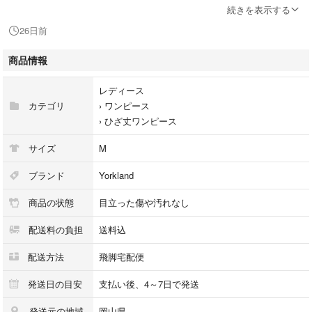
【仕様】首後ろから腰にかけてジップあり。 首後ろにホックあり。
続きを表示する
【状態ランク】AB
26日前
【状態】全体的に多少の毛羽立ちはありますが、その他に目立ったダメー
ジはなく、問題なくご使用いただける商品です。 ※あくまでも中古品で
商品情報
すので掲載写真や記載内容をご確認いただき、ご理解の上ご購入くださ
い。
レディース
【付属品】付属品なし
カテゴリ
›
ワンピース
【備考】(株)チェック商会 品番：12702-42032
›
ひざ丈ワンピース
商品のお問い合わせの回答を休止しております。＊各商品ページの商品詳
サイズ
M
細等をご確認の上ご購入ください。
ブランド
Yorkland
★本商品は一点物です
商品の状態
目立った傷や汚れなし
他サイトや店舗にて販売している商品です。多少のお時間差にて欠品にな
ることもございます。予めご了承頂ますようお願い致します。
配送料の負担
送料込
こちらの商品はラクマ公式パートナーのベクトルによって出品されていま
配送方法
飛脚宅配便
す。
発送日の目安
支払い後、4～7日で発送
発送元の地域
岡山県