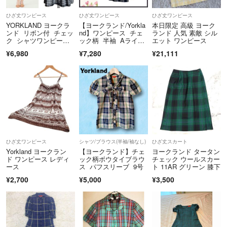
ひざ丈ワンピース
ひざ丈ワンピース
ひざ丈ワンピース
商品到着から5日以内にご連絡、返品受付後5日以内に当店に商品をご
YORKLAND ヨークラ
【ヨークランド/Yorkla
本日限定 高級 ヨーク
ンド リボン付 チェッ
nd】ワンピース チェ
ランド 人気 素敵 シル
返送ください。期限を過ぎた場合、初期不良等の場合でも対応いたしか
ク シャツワンピー
ック柄 半袖 Aライ
エット ワンピース
ねます。 必ず商品を受け取られた際に状態の確認をお願いいたしま
ス 9 M 黒
ン 7号
¥6,980
¥7,280
¥21,111
す。
クリーニングやアフターサービス代等の商品代金以上のご請求、不良品
の場合の一部返金での対応などはお受けできません。
Cランク以下の商品については、いかなる理由でもご返品をお断りさせ
ていただいております。
当アカウントはラクマ公式パートナーです。
◆特商法：
https://fril.jp/ts/official/law/vtr/
ひざ丈ワンピース
シャツ/ブラウス(半袖/袖なし)
ひざ丈スカート
◆返品特約：
https://fril.jp/ts/official/law/vtr/#return_policy
Yorkland ヨークラン
【ヨークランド】チェ
ヨークランド タータン
◆適格請求書発行事業者登録番号：T4260002013524
ド ワンピース レディ
ック柄ボウタイブラウ
チェック ウールスカー
ース
ス パフスリーブ 9号
ト 11AR グリーン 膝下
¥2,700
¥5,000
¥3,500