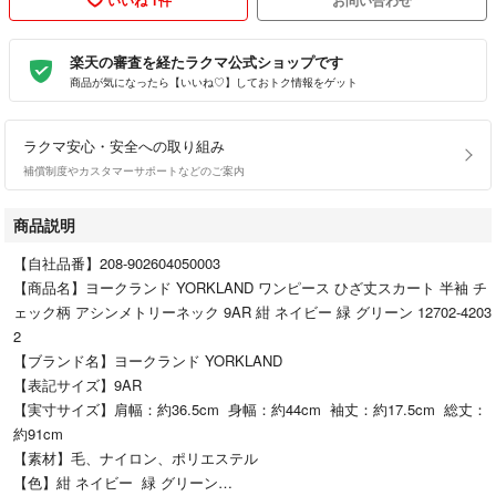
楽天の審査を経たラクマ公式ショップです
商品が気になったら【いいね♡】しておトク情報をゲット
ラクマ安心・安全への取り組み
補償制度やカスタマーサポートなどのご案内
商品説明
【自社品番】208-902604050003
【商品名】ヨークランド YORKLAND ワンピース ひざ丈スカート 半袖 チ
ェック柄 アシンメトリーネック 9AR 紺 ネイビー 緑 グリーン 12702-4203
2
【ブランド名】ヨークランド YORKLAND
【表記サイズ】9AR
【実寸サイズ】肩幅：約36.5cm 身幅：約44cm 袖丈：約17.5cm 総丈：
約91cm
【素材】毛、ナイロン、ポリエステル
【色】紺 ネイビー 緑 グリーン