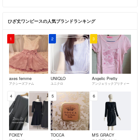
ひざ丈ワンピースの人気ブランドランキング
1
2
3
axes femme
UNIQLO
Angelic Pretty
アクシーズファム
ユニクロ
アンジェリックプリティー
4
5
6
FOXEY
TOCCA
M'S GRACY