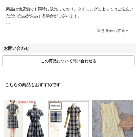
商品は他店舗でも同時に販売しており、タイミングによってはご注文い
ただいた品が欠品する場合がございます。
ブランドによってサイズ表記方法が様々です。必ず実寸サイズをご確認
続きを表示する
ください。
ベクトルの計測方法にのっとって計測しております。多少の誤差につき
お問い合わせ
ましてはご容赦ください。
この商品について問い合わせる
商品画像はできる限り現品を再現するよう心がけておりますが、ご利用
のモニターにより実物と異なる場合がございます。また、リサイクル品
ゆえに付属品が揃ってない場合がございます。
こちらの商品もおすすめです
ご入金確認後のご注文内容の変更、キャンセルはお受けしておりませ
ん。
商品状態は掲載前に十分な確認を行っておりますが、重大な見落としが
ございました際はご返品を承ります。サイズが合わない、イメージが違
う、間違えた等お客様都合での返品はお受けしておりません。
・ご注文の商品と異なる商品が届いた場合
・商品状態が商品説明と著しく異なる場合
はご返品をお受けしております。