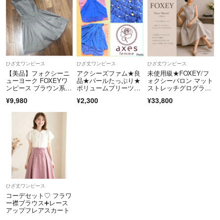
ひざ丈ワンピース
ひざ丈ワンピース
ひざ丈ワンピース
【美品】フォクシーニ
アクシーズファム★良
未使用級★FOXEY/フ
ューヨーク FOXEYワ
品★パールたっぷり★
ォクシーバロン マット
ンピース ブラウン系 4
ボリュームプリーツO
ストレッチグログラ
2サイズ
P★萌え系★y2k★フェ
ン ロング40
¥9,980
¥2,300
¥33,800
アリーグランジ★フェ
ミニン★ガーリー★姫
ロリ
ひざ丈ワンピース
コーデセット♡ フラワ
ー襟ブラウス➕レース
アップフレアスカート