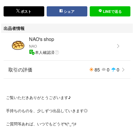
#サマンサモスモス #SM2#samansamos2
ポスト
シェア
LINEで送る
#ルノンキュール#エヘカソポ#tsuharu
#ナチュラル #スタジオクリップ
出品者情報
#studioclip #nikoand… #ニコアンド
#ネストローブ #メルロー#メルロープリュス
NAO's shop
#bulledesavon#ビュルデサボン#iami#アイアムアイ#パーリッシィ#シャン
NAO
ブルドゥシャーム
本人確認済
#チャイルドウーマン#プードゥドゥ#プープレ
#リンネル #ツチエ #ツムグ#休日と詩 #イエナ #MHL #マーガレットハ
取引の評価
85
0
0
ウエル #ゼロハチマブ #オメカシ#ビームスボーイ #ichi #トゥモローラン
ド
#フレームワーク #KBF #KBF+
#キューブシュガー#オローネ #スピックアンドスパン
#ミナペルホネン #08mab
ご覧いただきありがとうございます♪
#ships #シップス #アーバンリサーチ
#オハナ #サニークラウズ#ナノユニバース
手持ちのものを、少しずつ出品していきます◎
ご質問等あれば、いつでもどうぞ٩(^‿^)۶