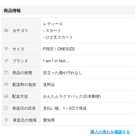
＊カラー
レッド
商品情報
＊裏地 なし
レディース
＊ポケット あり
カテゴリ
›
スカート
＿＿＿＿＿＿＿＿＿＿＿＿＿＿＿＿＿＿＿＿＿＿＿
›
ひざ丈スカート
◆コメントなし&即購入大歓迎です！
サイズ
FREE / ONESIZE
◆価格のご相談や質問等ございましたらお気軽にコメントください。
ブランド
I am I in fact…
商品の状態
目立った傷や汚れなし
◆着丈や身幅は平置きでの測定ですので、誤差が生じる可能性がありま
す。ご了承ください。
配送料の負担
送料込
◆送料手数料込みでの価格設定ですので、大幅な値下げ交渉はご遠慮くだ
配送方法
かんたんラクマパック(日本郵便)
さい。
発送日の目安
支払い後、1～2日で発送
◆ペットや喫煙者はおりません。
発送元の地域
愛知県
＿＿＿＿＿＿＿＿＿＿＿＿＿＿＿＿＿＿＿＿＿＿＿
No.1009
購入の流れを確認する