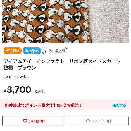
3 / 7
送料込
匿名配送
すぐに購入可
アイアムアイ インファクト リボン柄タイトスカート
総柄 ブラウン
I am I in fact…
3,700
¥
送料込
11
2
条件達成でポイント最大
倍+
%還元！
確認する
いいね 0件
コメント 0件