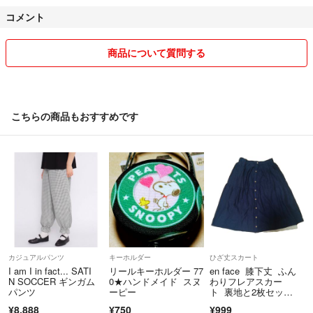
コメント
商品について質問する
こちらの商品もおすすめです
カジュアルパンツ
キーホルダー
ひざ丈スカート
I am I in fact... SATI
リールキーホルダー 77
en face 膝下丈 ふん
N SOCCER ギンガム
0★ハンドメイド スヌ
わりフレアスカー
パンツ
ーピー
ト 裏地と2枚セッ
ト ネイビー
¥8,888
¥750
¥999