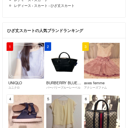
レディース
›
スカート
›
ひざ丈スカート
ひざ丈スカートの人気ブランドランキング
1
2
3
UNIQLO
BURBERRY BLUE LABEL
axes femme
ユニクロ
バーバリーブルーレーベル
アクシーズファム
4
5
6