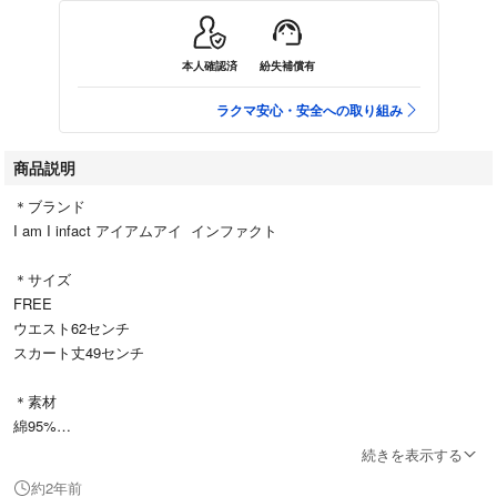
本人確認済
紛失補償有
ラクマ安心・安全への取り組み
商品説明
＊ブランド
I am I infact アイアムアイ インファクト
＊サイズ
FREE
ウエスト62センチ
スカート丈49センチ
＊素材
綿95%
ポリウレタン5%
続きを表示する
約2年前