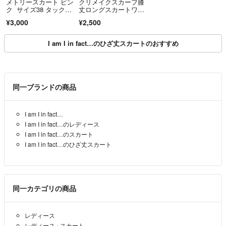
メトリースカート ピン
クリメイクスカーフ膝
ク サイズ38 タックプ
丈ロングスカートワン
リーツ
ピースレーススーツ北
¥3,000
¥2,500
欧柄モダンレトロアン
ティークヴィンテージ
I am I in fact…のひざ丈スカートのおすすめ
同一ブランドの商品
I am I in fact…
I am I in fact…のレディース
I am I in fact…のスカート
I am I in fact…のひざ丈スカート
同一カテゴリの商品
レディース
レディース
›
スカート