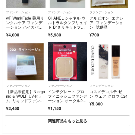
ファンデーション
ファンデーション
ファンデーション
wF WrinkFade 薬用リ
CHANEL シャネル ウ
アルビオン エクシ
ンクルケア ファンデ
ルトラルタンフリュイ
ア ファンデーショ
ーション ハイカバ
ド B10 リキッドファ
ン 試供品
ー 20g ナチュラルベ
ンデ
¥4,000
¥5,980
¥700
ージュ
ファンデーション
ファンデーション
ファンデーション
【新品未使用】N orga
インテグレート プロ
コスメデコルテ ゼ
nic & WOLF UVセラ
フィニッシュファンデ
ン ウェア グロウ C24
ム リキッドファンデ
ーション オークル2
¥5,300
ーション
0 レフィル(10g)
¥2,450
¥1,150
関連商品をもっと見る