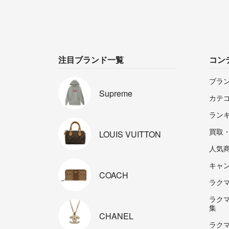
注目ブランド一覧
コン
ブラ
Supreme
カテ
ラン
買取
LOUIS
VUITTON
人気
キャ
COACH
ラクマp
ラク
集
CHANEL
ラク