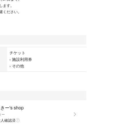
します。
慮ください。
チケット
›
施設利用券
›
その他
きー's shop
きー
本人確認済