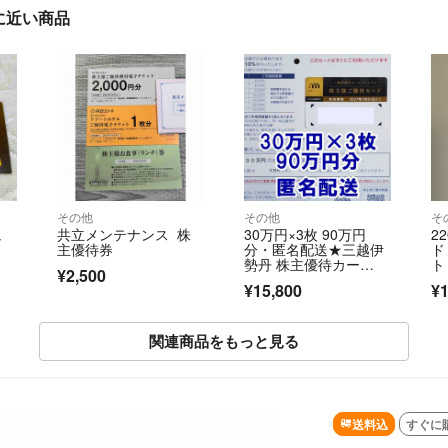
」に近い商品
その他
その他
そ
ュ
共立メンテナンス 株
30万円×3枚 90万円
2
主優待券
分・匿名配送★三越伊
ド
勢丹 株主優待カー
ト
¥2,500
ド お買い物 10％割引
や
¥15,800
¥1
き イセタン エムアイ
プラザ
関連商品をもっと見る
送料込
すぐに