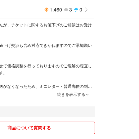
1,460
3
0
んが、チケットに関するお値下げのご相談はお受け
値下げ交渉も含め対応できかねますのでご承知願い
せて価格調整を行っておりますのでご理解の程宜し
す。
送がなくなったため、ミニレター・普通郵便の到着
日後、九州や北海道などの遠方は4日〜7日程度（土
続きを表示する
れません）かかりますのでご了承いただきますよう
伝える等のお取り引きはお断りさせていただいてお
います。
商品について質問する