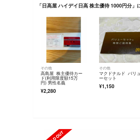
「日高屋 ハイデイ日高 株主優待 1000円分
その他
その他
高島屋 株主優待カー
マクドナルド バリ
ド(利用限度額15万
ーセット
円) 男性名義
¥1,150
¥2,280
SOLD OUT