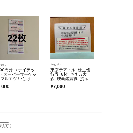
の他
その他
200円分 ユナイテッ
東京テアトル 株主優
・スーパーマーケッ
待券 8枚 キネカ大
 マルエツ いなげ
森 映画鑑賞券 提示割
 かすみ 株主優待券
引券
,000
¥7,000
購入可