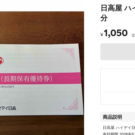
日高屋 ハ
分
1,050
¥
送
商品説明
日高屋 ハイデイ日高
有効期限 2026年