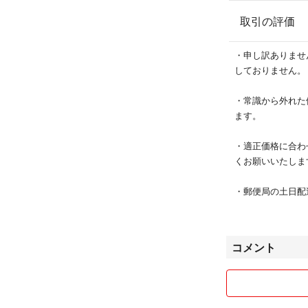
取引の評価
・申し訳ありませ
しておりません。
・常識から外れた
ます。
・適正価格に合わ
くお願いいたしま
・郵便局の土日配
は発送後早くて2
日は日数に換算さ
お願い致します。
コメント
・事前にコードを
ります。ご承知願