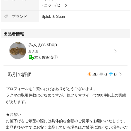
ーな着心地。素材の混率を変更したことで、以前より毛抜けがしにくいよ
›
ニット/セーター
うに改良しました。
コートインにもしやすいように、ネックの立ち具合を少なくしレイヤード
ブランド
Spick & Span
スタイルにもぴったりな一枚。
裾にリブが入っていることでブラウジングがしやすく、パンツにもスカー
出品者情報
トにも合わせやすい着丈で、冬に大活躍してくれそうな一枚です♪
みんみ's shop
みんみ
◯サイズ : FREE
本人確認済
カラー: ベージュ
取引の評価
20
0
0
◯素材 毛60%
ナイロン 40%
プロフィールをご覧いただきありがとうございます。
ラクマの取引件数は少なめですが、他フリマサイトで300件以上の実績
◆ 平置き状態の実寸(約)
があります。
肩幅 54 身幅 47
袖丈52 着丈 53
★お願い
※素人採寸のため多少の誤差はご容赦下さい
お値下げをご希望の際には具体的な金額のご提示をお願いいたします。
出品直後やすでにお安く出品している場合はご希望に添えない場合がご