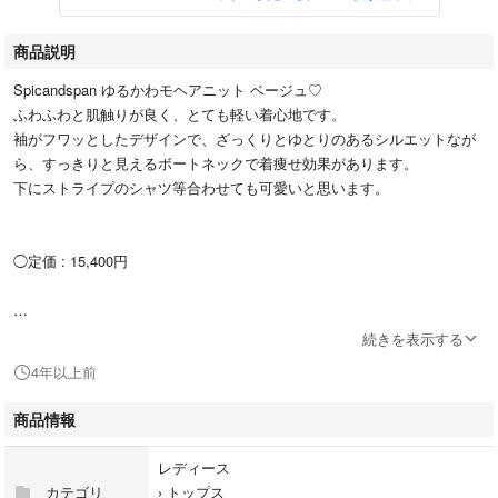
商品説明
Spicandspan ゆるかわモヘアニット ベージュ♡
ふわふわと肌触りが良く、とても軽い着心地です。
袖がフワッとしたデザインで、ざっくりとゆとりのあるシルエットなが
ら、すっきりと見えるボートネックで着痩せ効果があります。
下にストライプのシャツ等合わせても可愛いと思います。
◯定価 : 15,400円
◯購入後ほとんど着ていないので汚れやダメージ等はなくきれいな状態で
続きを表示する
す
4年以上前
商品情報
◯商品説明
柔らかなファー素材が魅力のニットプルオーバー。
レディース
程よく毛足の長い糸で、あたたかみはありながらとても軽くストレスフリ
カテゴリ
›
トップス