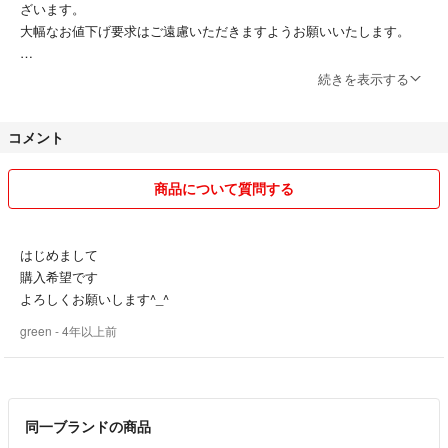
ざいます。
※撮影用のバッグは付属しません。
大幅なお値下げ要求はご遠慮いただきますようお願いいたします。
すべて匿名配送にて発送いたします。
続きを表示する
◯簡易包装にて発送いたします。
状況に応じて日本郵便⇔ヤマト便に変更することがあります。
圧縮する場合があります。
コメント
喫煙者はおりません。
#ニット #セーター #トップス #長袖 #ボートネック #ウール #モヘア #フ
安心してお取引できるよう丁寧な対応を心がけております。
商品について質問する
レームワークス #ベイクルーズ #スピックアンドスパン #ノーブル #Nobl
どうぞよろしくお願いいたします^_^
e #IENA #イエナ #バナリパ #バナナリパブリック #ユナイテッドアロー
ズ #トゥモローランド #ビームス #ガリャルダガランテ #アナイ #チェステ
はじめまして
ィー #マカフィー #スローブイエナ
購入希望です
よろしくお願いします^_^
green
- 4年以上前
同一ブランドの商品