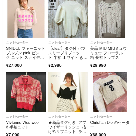
ニット/セーター
ニット/セーター
ニット/セーター
SNIDEL ファーニット
【clear】タグ付 パフ
美品 MIU MIUミュウ
ブルゾン pink ピン
スリーブリブニッ
ミュウ フローラル
ク ニット スナイデ
ト 半袖 ホワイト きれ
柄 長袖トップス
ル 完売
いめカジュアル
¥27,000
¥2,980
¥29,990
ニット/セーター
ニット/セーター
ニット/セーター
Vivienne Westwoo
★新品タグ付き アプ
Christian Diorのセータ
d 半袖ニット
ワイザーリッシェ 抜
ー
け衿リブニット ラベ
¥7,000
¥68,000
ンダー