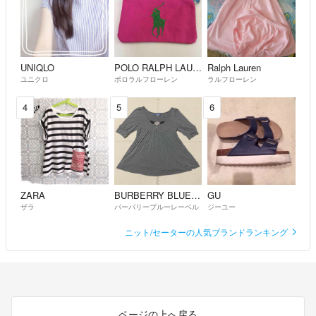
UNIQLO
POLO RALPH LAUREN
Ralph Lauren
ユニクロ
ポロラルフローレン
ラルフローレン
4
5
6
ZARA
BURBERRY BLUE LABEL
GU
ザラ
バーバリーブルーレーベル
ジーユー
ニット/セーターの人気ブランドランキング
ページの上へ戻る