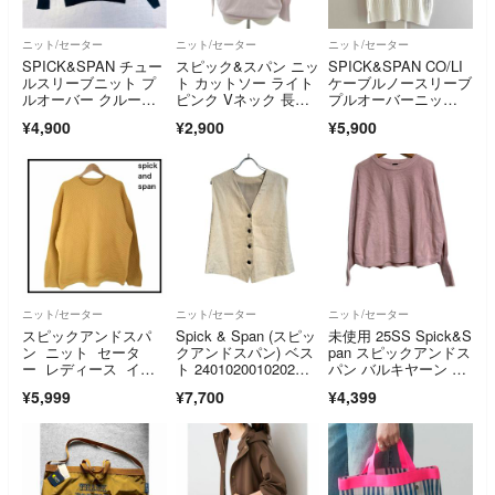
ニット/セーター
ニット/セーター
ニット/セーター
SPICK&SPAN チュー
スピック&スパン ニッ
SPICK&SPAN CO/LI
ルスリーブニット プ
ト カットソー ライト
ケーブルノースリーブ
ルオーバー クルーネ
ピンク Vネック 長袖 /
プルオーバーニッ
ック ウール
HO41
ト ホワイト
¥4,900
¥2,900
¥5,900
ニット/セーター
ニット/セーター
ニット/セーター
スピックアンドスパ
Spick & Span (スピッ
未使用 25SS Spick&S
ン ニット セータ
クアンドスパン) ベス
pan スピックアンドス
ー レディース イエ
ト 2401020010202
パン バルキヤーン ド
ロー 立体 3D 長袖
0 ベージュ FREE
ルマンロングリブニッ
¥5,999
¥7,700
¥4,399
ト セーター サイズ
F ピンク レディー
ス 古着 中古 USED