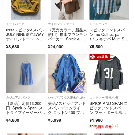
トートバッグ
ナイロンジャケット
トートバッグ
6ssaスピック&スパン
（完売カラー、新品未
スピックアンドスパ
JULY NINE別注2WAY
使用）撥水マウンテン
ン ne Quittez pa
ナイロントート ベー
パーカー Spick & Sp
s / ヌキテパ Multi Stri
ジュ
an
pe Mesh Small Ba
¥8,680
¥24,900
¥5,500
g ブラウン
3%還元
カジュアルパンツ
シャツ/ブラウス(長袖/七分)
カットソー(長袖/七分)
【新品】定価13,200
美品♪スピックアンド
SPICK AND SPAN ス
円 Spick & Span ス
スパン デニムライ
ピックアンドスパ
トライプイージーパン
ク コットン100 ブラ
ン フットボール風カ
ツ
ウス
ットソー F
¥4,800
¥5,999
¥1,980
(3%)
59円相当還元