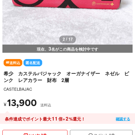
2 / 17
3
現在、
名がこの商品を検討中です
送料込
匿名配送
希少 カステルバジャック オーガナイザー ネゼル ピ
ンク レアカラー 財布 2層
CASTELBAJAC
13,900
¥
送料込
11
2
条件達成でポイント最大
倍+
%還元！
確認する
いいね 3件
コメント 0件