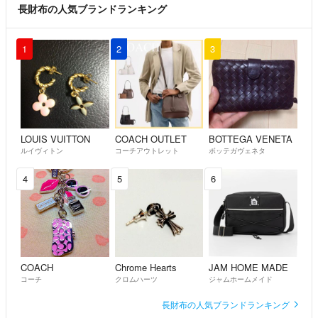
長財布の人気ブランドランキング
1
2
3
LOUIS VUITTON
COACH OUTLET
BOTTEGA VENETA
ルイヴィトン
コーチアウトレット
ボッテガヴェネタ
4
5
6
COACH
Chrome Hearts
JAM HOME MADE
コーチ
クロムハーツ
ジャムホームメイド
長財布の人気ブランドランキング