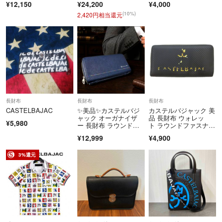
¥12,150
¥24,200
¥4,000
ァスナー
(10%)
2,420円相当還元
長財布
長財布
長財布
CASTELBAJAC
✨美品✨カステルバジ
カステルバジャック 美
ャック オーガナイザ
品 長財布 ウォレッ
¥5,980
ー 長財布 ラウンドジ
ト ラウンドファスナ
ップ ネイビー 紺
ー 黒 ブラック
¥12,999
¥4,900
3%還元