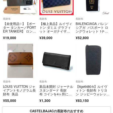
長財布
長財布
長財布
【未使用品✨】【ポー
【極上美品】ルイヴィ
BALENCIAGA バレン
ター タンカー／PORT
トン ダミエ グラフィ
シアガ パスポート ロ
ER TANKER】 ロング
ット オーガナイザ
ングウォレット 1チケ
ウォレット／LONG W
ー ジッピー 長財布
ット レザー 7877742A
¥19,000
¥39,000
¥52,800
ALLET 622-08166
A3R1000 ブラック メ
ンズ 長財布
長財布
長財布
長財布
LOUIS VUITTON ジャ
新品未開封 ジャーナル
【6ge6480-k】ルイヴ
イアントモノグラム長
スタンダード 長財
ィトン 長財布 トリヨ
財布 美品
布 コインを4ヶ所に分
ン ジッピーウォレット
けられる マルチ ウォ
ヴェルティカル M6904
¥55,000
¥1,300
¥83,150
レット 付録
7 ノワール【中古】メ
ンズ
CASTELBAJACの長財布のおすすめ