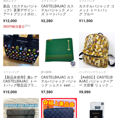
ポロシャツ
トートバッグ
トートバッグ
新品《カステルバジャ
CASTELBAJAC カス
カステルバジャック コ
ック》直筆デザイン・
テルバジャック メン
メット トートバッ
アートプリントポロシ
ズ トートバッグ
グ ブルー
ャツ 46(M)
¥12,000
¥2,280
¥11,500
(3%)
360円相当還元
トートバッグ
折り財布
バッグパック/リュック
【新品未使用】激レア
CASTELBAJAC カス
【A4対応】CASTELB
CASTELBAJAC トー
テルバジャック バジャ
AJAC バジャックベア
トバッグ限定品ブラッ
ック シェスト sest グ
ー 大容量 リュック レ
ク
リーン 緑 レインボー
ザー
¥15,000
¥7,580
¥9,990
ステッチ 二つ折り財
布 折りサイフ メン
ズ レザーウォレット