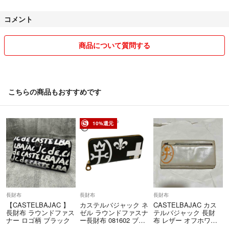
コメント
商品について質問する
こちらの商品もおすすめです
10%還元
長財布
長財布
長財布
【CASTELBAJAC 】
カステルバジャック ネ
CASTELBAJAC カス
長財布 ラウンドファス
ゼル ラウンドファスナ
テルバジャック 長財
ナー ロゴ柄 ブラック
ー長財布 081602 ブラ
布 レザー オフホワイ
ック
ト 家紋 革 ロゴ L字フ