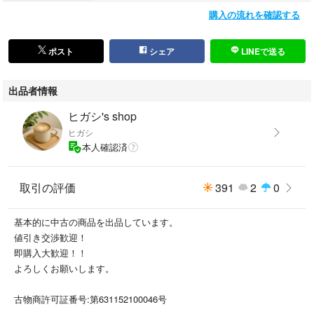
購入の流れを確認する
【仕様】
ブランド：CASTELBAJAC カステルバジャック
ポスト
シェア
LINEで送る
品名： Wファスナー財布 マルチオーガナイザー
カラー：ピンク ブラック 黒
出品者情報
サイズ：（約）21×14×3cm
素材：レザー 本革 牛革 シボ革
ヒガシ's shop
ヒガシ
本人確認済
管理番号:2604082
取引の評価
391
2
0
基本的に中古の商品を出品しています。
値引き交渉歓迎！
即購入大歓迎！！
よろしくお願いします。
古物商許可証番号:第631152100046号