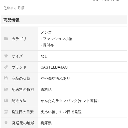
約1ヶ月前
【付属品】
マルチオーガナイザー本体のみ
商品情報
メンズ
【状態】
カテゴリ
›
ファッション小物
中古品ですので擦れや汚れなどの使用感はあるものの、まだまだお使いい
›
長財布
ただける状態の商品です。
サイズ
なし
緩衝材で梱包の上、発送させていただきます。
ブランド
CASTELBAJAC
商品の状態
やや傷や汚れあり
【定価】
29,700円（税込）
配送料の負担
送料込
配送方法
かんたんラクマパック(ヤマト運輸)
【購入元】
日本流通自主管理協会（AACD）加盟店、
発送日の目安
支払い後、1～2日で発送
大手リユースストア、古物商オークション、
発送元の地域
兵庫県
古物市場などで購入しております。