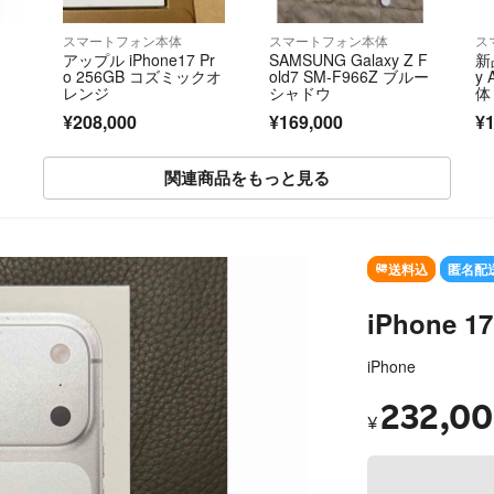
スマートフォン本体
スマートフォン本体
ス
アップル iPhone17 Pr
SAMSUNG Galaxy Z F
新
o 256GB コズミックオ
old7 SM-F966Z ブルー
y
レンジ
シャドウ
体 
¥208,000
¥169,000
¥1
関連商品をもっと見る
送料込
匿名配
iPhone 1
iPhone
232,0
¥