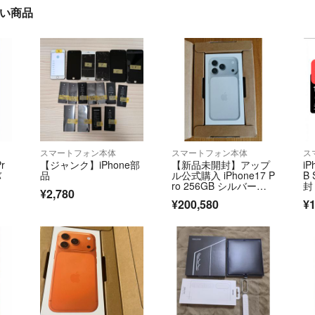
に近い商品
スマートフォン本体
スマートフォン本体
ス
r
【ジャンク】iPhone部
【新品未開封】アップ
iP
バ
品
ル公式購入 iPhone17 P
B
ro 256GB シルバー当
封
¥2,780
日発送可
¥200,580
¥1