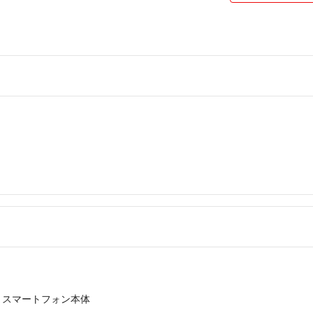
※ただし取引の際
②他のサイトでも
よっては在庫がな
ていただきますの
出品を取り消す場
③中古品の出品に
気になる方はご購
④発送後の事故へ
送会社さんでや
⑤購入時に連絡が
あります。
最後になりますが
発送後のキャンセ
ください。
宜しくお願い致し
›
スマートフォン本体