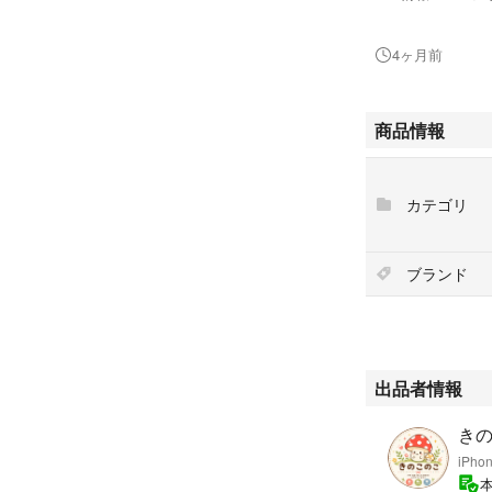
スマートフォン特
認証機能：顔認証
4ヶ月前
Apple Pay：対応
センサー：加速度
パス） 光センサ
商品情報
色：シルバー
すり替え防止の為
カテゴリ
初期不良等ござい
ブランド
出品者情報
き
iPh