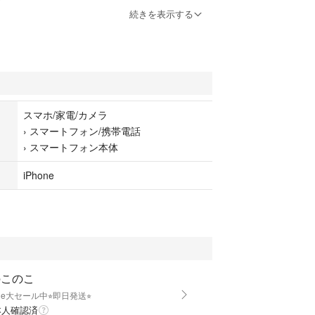
徴：耐水、防水機能 ワイヤレス充電 GPS機能
続きを表示する
センサー ジャイロセンサー 地磁気センサー（コン
ー 近接センサー 気圧センサー
スマホ/家電/カメラ
、返品交換不可。
›
スマートフォン/携帯電話
ましたらAppleまでお問い合わせ下さい。
›
スマートフォン本体
iPhone
のこのこ
one大セール中⭐︎即日発送⭐︎
本人確認済