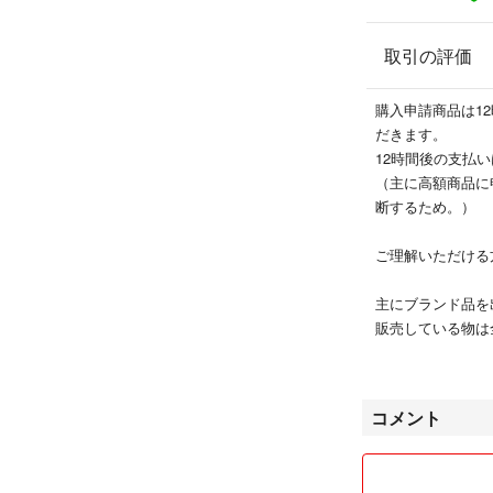
取引の評価
購入申請商品は1
だきます。
12時間後の支払
（主に高額商品に
断するため。）
ご理解いただける
主にブランド品を
販売している物は
偽物は出品するつ
皆様と気持ちの良
コメント
います。
①無言購入OKと