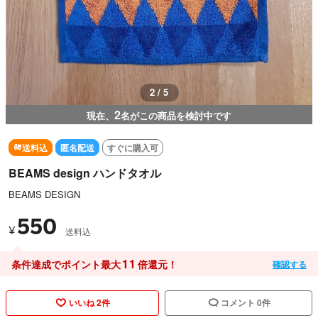
2 / 5
2
現在、
名がこの商品を検討中です
送料込
匿名配送
すぐに購入可
BEAMS design ハンドタオル
BEAMS DESIGN
550
¥
送料込
11
条件達成でポイント最大
倍還元！
確認する
いいね 2件
コメント 0件