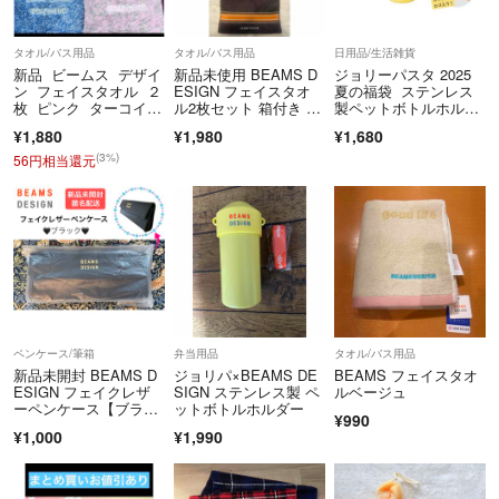
タオル/バス用品
タオル/バス用品
日用品/生活雑貨
新品 ビームス デザイ
新品未使用 BEAMS D
ジョリーパスタ 2025
ン フェイスタオル ２
ESIGN フェイスタオ
夏の福袋 ステンレス
枚 ピンク ターコイ
ル2枚セット 箱付き ギ
製ペットボトルホルダ
ズ タオル美術館 タオ
フト ビームスデザイン
ー
¥1,880
¥1,980
¥1,680
ル
(3%)
56円相当還元
ペンケース/筆箱
弁当用品
タオル/バス用品
新品未開封 BEAMS D
ジョリパ×BEAMS DE
BEAMS フェイスタオ
ESIGN フェイクレザ
SIGN ステンレス製 ペ
ルベージュ
ーペンケース【ブラッ
ットボトルホルダー
¥990
ク】
¥1,000
¥1,990