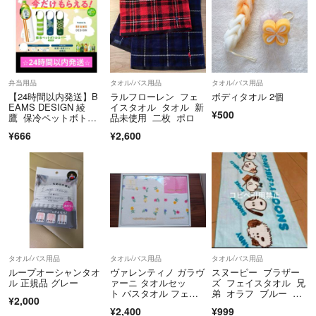
弁当用品
タオル/バス用品
タオル/バス用品
【24時間以内発送】B
ラルフローレン フェ
ボディタオル 2個
EAMS DESIGN 綾
イスタオル タオル 新
¥500
鷹 保冷ペットボトル
品未使用 二枚 ポロ
カバー 4種
¥666
¥2,600
タオル/バス用品
タオル/バス用品
タオル/バス用品
ループオーシャンタオ
ヴァレンティノ ガラヴ
スヌーピー ブラザー
ル 正規品 グレー
ァーニ タオルセッ
ズ フェイスタオル 兄
ト バスタオル フェイ
弟 オラフ ブルー 水
¥2,000
スタオル ウォッシュタ
色
¥2,400
¥999
オル 花柄