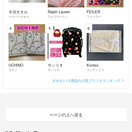
今治タオル
Ralph Lauren
FEILER
イマバリタオル
ラルフローレン
フェイラー
4
5
6
UCHINO
サンリオ
Kontex
ウチノ
サンリオ
コンテックス
タオル/バス用品の人気ブランドランキング
ページの上へ戻る