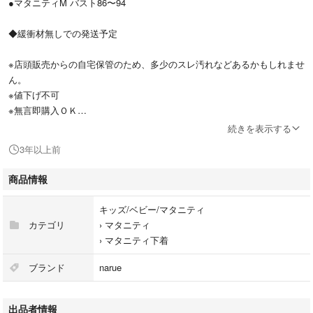
●マタニティM バスト86〜94
◆緩衝材無しでの発送予定
※店頭販売からの自宅保管のため、多少のスレ汚れなどあるかもしれませ
ん。
※値下げ不可
※無言即購入ＯＫ
※コメント・ご購入前にプロフの確認お願いします。
続きを表示する
3年以上前
#ミニマメ店 ←当ショップ内検索用
#ローズマダム #快適温感ブラ ブラ 授乳用ブラ ボーダー ノンワイヤー マ
商品情報
タニティ マタニティブラ 授乳 ウィンドウオープン 前開き ハーフトッ
プ 農灰 グレイ 保温
キッズ/ベビー/マタニティ
カテゴリ
›
マタニティ
›
マタニティ下着
ブランド
narue
出品者情報