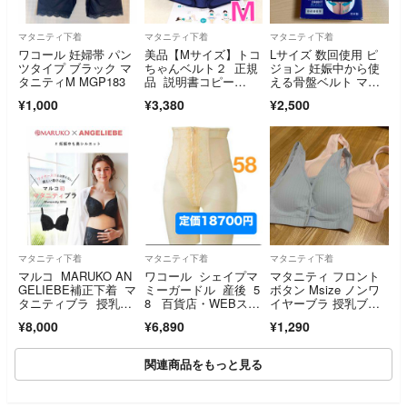
マタニティ下着
マタニティ下着
マタニティ下着
ワコール 妊婦帯 パン
美品【Mサイズ】トコ
Lサイズ 数回使用 ピ
ツタイプ ブラック マ
ちゃんベルト２ 正規
ジョン 妊娠中から使
タニティM MGP183
品 説明書コピー
える骨盤ベルト マタ
付 1078
ニティベルト
¥1,000
¥3,380
¥2,500
マタニティ下着
マタニティ下着
マタニティ下着
マルコ MARUKO AN
ワコール シェイプマ
マタニティ フロント
GELIEBE補正下着 マ
ミーガードル 産後 5
ボタン Msize ノンワ
タニティブラ 授乳機
8 百貨店・WEBスト
イヤーブラ 授乳ブ
能付き GH90 ブラッ
ア限定
ラ 2枚 未使用
¥8,000
¥6,890
¥1,290
ク 黒 大きいサイ
ズ 体型補正
関連商品をもっと見る