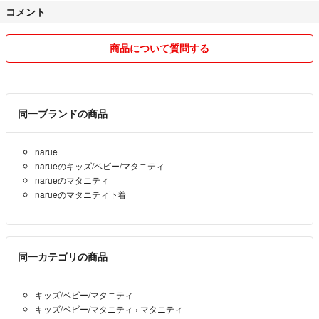
コメント
●発送ミスを防ぐため、中身が1部見える状態だったり、外袋にメモが
書いてあることがあります。
●発送後の商品の紛失・破損などのトラブルについては責任を負いかね
商品について質問する
ます。
ご心配な方はご購入前に配送方法の指定をお願いします。(追加料金必
要)
●コメント中でも、即決購入の方が優先となります。
同一ブランドの商品
●複数ご購入の場合、送料分お値下げ可能です。
底値のため単品ではしていません。多忙のため、返信もできません。
narue
●値引き交渉、コメント逃げ等マナーの悪い方はブロックします。
narueのキッズ/ベビー/マタニティ
narueのマタニティ
【ハンドメイド品について】
narueのマタニティ下着
●上記写真以外の金具もありますので、ご要望がございましたらご相談
下さい。
●パーツの購入時期によって、基本金具の細部が異なる場合がありま
す。
同一カテゴリの商品
●パーツ変更などのご要望があればオーダー可能です。(パーツにより、
お値段変動します)
キッズ/ベビー/マタニティ
●配送中の振動により、パーツが取れてしまうことがあるかもしれませ
キッズ/ベビー/マタニティ
›
マタニティ
ん。