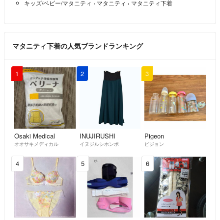
キッズ/ベビー/マタニティ
›
マタニティ
›
マタニティ下着
修理は承りますが、送料の負担をお願いします。
【よくない評価について】
●3LGriffit外国製の定規→パッケージの接着剤が気になるとのこと。元々
マタニティ下着の人気ブランドランキング
の仕様です。
●ママバターのトリートメント→ボトルに凹みがあることは記載済みで
したが、ちゃんと読んでなかったようです。
1
2
3
●スリコのエコバッグ→謎。返信なし。値下げしなかったから？
●モルカー巾着→1部見える梱包がNGとのこと。類似品を当方より高く
出品していたので、嫌がらせ評価かと。
⚠️悪い評価がある方は、ご購入後にメッセージをお願いします。悪い評
価があり、無言取引の方から、不当な評価を付けられている経験上、ご
Osaki Medical
INUJIRUSHI
Pigeon
オオサキメディカル
イヌジルシホンポ
ピジョン
面倒かもしれませんが、よろしくお願いします。m(_ _)m
4
5
6
以上のことから、細かいことが気になる方は、ご購入をご遠慮下さい。
また、未使用品に関して何かありましたらメーカーの方にご連絡お願い
します。