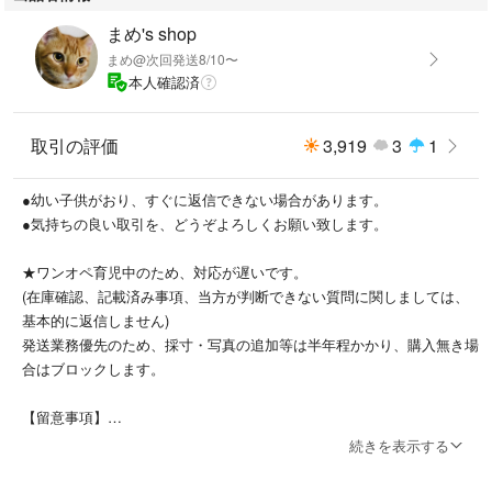
まめ's shop
まめ@次回発送8/10〜
本人確認済
取引の評価
3,919
3
1
●幼い子供がおり、すぐに返信できない場合があります。
●気持ちの良い取引を、どうぞよろしくお願い致します。
★ワンオペ育児中のため、対応が遅いです。
(在庫確認、記載済み事項、当方が判断できない質問に関しましては、
基本的に返信しません)
発送業務優先のため、採寸・写真の追加等は半年程かかり、購入無き場
合はブロックします。
【留意事項】
●喫煙者・ペットなし。
続きを表示する
●発送目安は2-5日です。(お急ぎの方は購入不可)
●梱包材は主にリサイクル材を使用