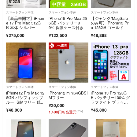
スマートフォン本体
スマートフォン本体
スマートフォン本体
【新品未開封】iPhon
iPhone15 Pro Max 25
【ジャンク/MagSafe
e 17 Pro Max 512G
6GB バッテリー8
のみ可】iPhone13 Pr
B 本体 シルバー
9% 保護ケース付き
o 128GB ゴールド
¥275,000
¥122,500
¥48,888
7%還元
スマートフォン本体
スマートフォン本体
スマートフォン本体
iPhone12 Pro Max 12
iPhone12 mini64GBSI
iPhone 13 Pro 128G
8GB パシフィックブ
Mフリー
B バッテリー100% グ
ルー SiMフリー 残債
ラファイト ブラック
¥20,000
なし 背面ヒビあり
系 SIMフリー 修理品
¥48,000
¥45,800
(7%)
1,400円相当還元