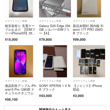
スマートフォン本体
スマートフォン本体
スマートフォン本体
格安箱有り 充電ケー
Galaxy S25 Edge 256
新品未開封 国内版 Xi
ブルおまけ 【SIMフ
GB シルバーSIMフリ
aomi 17T PRO 256G
リーiPhoneXR】256G
ー【A】
B ブラック
B ネットワーク制限⚪︎
¥15,000
¥79,800
¥99,000
スマートフォン本体
スマートフォン本体
スマートフォン本体
液晶割有アップル iPh
SONY XPERIA 1 V N
【ジャンク】iPhone
one15 Pro 128GB ナ
A ブラック
部品
チュラルチタニウム
¥43,000
¥3,000
¥56,100
関連商品をもっと見る