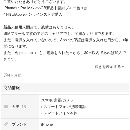
ご覧いただきありがとうございます。
iPhone17 Pro Max256GB新品未開封ブルー色 1台
4月8日Appleオンラインストア購入
新品未使用未開封で、残債はありません。
SIMフリー版ですのでどのキャリアでも、問題なく利用できます。
まだ、電源を入れていないので、Appleの保証は電源を入れた日から、1年
間になります。
また、Apple care+にも、電源を入れた日から、30日以内であれば加入で
きます。
続きを表示する
すり替え防止の為購入後返品等はできません。
4ヶ月前
初期不良等はAppleにてご対応をお願いします。
商品情報
スマホ/家電/カメラ
カテゴリ
›
スマートフォン/携帯電話
›
スマートフォン本体
ブランド
iPhone