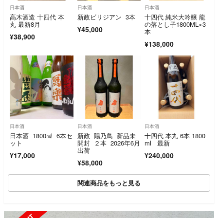
日本酒
日本酒
日本酒
高木酒造 十四代 本
新政ビリジアン 3本
十四代 純米大吟醸 龍
丸 最新8月
の落とし子1800ML×3
¥45,000
本
¥38,900
¥138,000
日本酒
日本酒
日本酒
日本酒 1800㎖ 6本セ
新政 陽乃鳥 新品未
十四代 本丸 6本 1800
ット
開封 ２本 2026年6月
ml 最新
出荷
¥17,000
¥240,000
¥58,000
関連商品をもっと見る
SOLD OUT