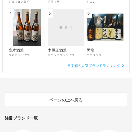
ジュウヨンダイ
アラマサ
ジコン
4
5
6
高木酒造
木屋正酒造
黒龍
タカギシュゾウ
キヤショウシュゾウ
コクリュウ
日本酒の人気ブランドランキング
ページの上へ戻る
注目ブランド一覧