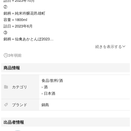
詰日＝2023年10月
②
銘柄＝純米吟醸花邑雄町
容量＝1800ml
詰日＝2023年6月
③
銘柄＝仙禽あかとんぼ2023
容量＝1800ml2023年9月
続きを表示する
詰日＝2023年9月
3年弱前
④
銘柄＝純米酒黒龍九頭龍燗たのし
商品情報
容量＝1800ml
詰日＝2023年10月
食品/飲料/酒
⑤
カテゴリ
›
酒
銘柄＝特別純米酒辛口一ノ蔵
›
日本酒
容量＝1800ml
詰日＝2023年9月
ブランド
鍋島
⑥
銘柄＝純米酒浦霞
出品者情報
容量＝1800ml
詰日＝2023年9月