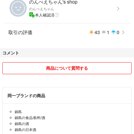
のんべえちゃん's shop
のんべえちゃん
本人確認済
取引の評価
43
1
0
コメント
商品について質問する
同一ブランドの商品
鍋島
鍋島の食品/飲料/酒
鍋島の酒
鍋島の日本酒