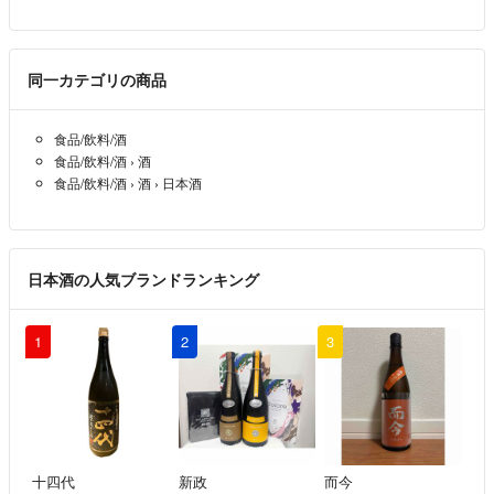
同一カテゴリの商品
食品/飲料/酒
食品/飲料/酒
›
酒
食品/飲料/酒
›
酒
›
日本酒
日本酒の人気ブランドランキング
1
2
3
十四代
新政
而今