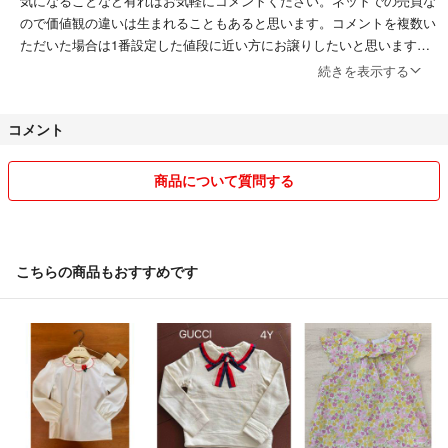
気になることなど有ればお気軽にコメントください。ネットでの売買な
ので価値観の違いは生まれることもあると思います。コメントを複数い
ただいた場合は1番設定した値段に近い方にお譲りしたいと思いますの
で、ご了承ください。
続きを表示する
神経質な方はご遠慮ください。
コメント
購入前に必ず確認お願い致します。
購入後のクレームや返品は受け付けません。
商品について質問する
他のサイトへ挑戦中です。
出品している商品の突然の削除などがあるかもしれません。お早めにコ
メント、ご購入をお願い致します。
こちらの商品もおすすめです
最後までお読みいただき、ありがとうございました😊