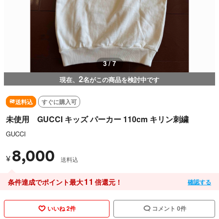
3 / 7
2
現在、
名がこの商品を検討中です
送料込
すぐに購入可
未使用 GUCCI キッズ パーカー 110cm キリン刺繍
GUCCI
8,000
¥
送料込
11
条件達成でポイント最大
倍還元！
確認する
いいね 2件
コメント 0件