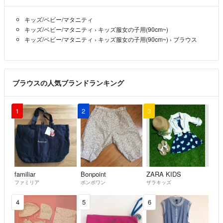
キッズ/ベビー/マタニティ
キッズ/ベビー/マタニティ
›
キッズ服女の子用(90cm~)
キッズ/ベビー/マタニティ
›
キッズ服女の子用(90cm~)
›
ブラウス
ブラウスの人気ブランドランキング
1
2
3
familiar
Bonpoint
ZARA KIDS
ファミリア
ボンポワン
ザラキッズ
4
5
6