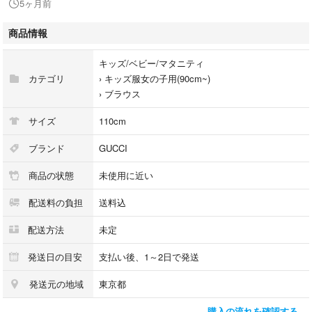
5ヶ月前
サイズ
5（110/60）
商品情報
素材
キッズ/ベビー/マタニティ
コットン100%
カテゴリ
›
キッズ服女の子用(90cm~)
›
ブラウス
発送は小さく畳みますのでシワがあることがあります。
サイズ
110cm
自宅保管品にご理解のある方のみご購入をお願いいたします。
ブランド
GUCCI
商品の状態
未使用に近い
配送料の負担
送料込
配送方法
未定
発送日の目安
支払い後、1～2日で発送
発送元の地域
東京都
購入の流れを確認する