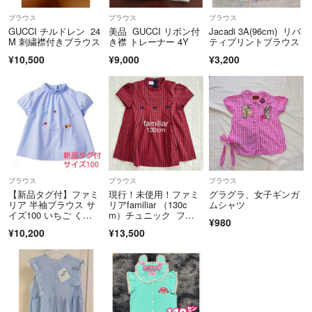
ブラウス
ブラウス
ブラウス
GUCCI チルドレン 24
美品 GUCCI リボン付
Jacadi 3A(96cm) リバ
M 刺繍襟付きブラウス
き襟 トレーナー 4Y
ティプリントブラウス
¥10,500
¥9,000
¥3,200
ブラウス
ブラウス
ブラウス
【新品タグ付】ファミ
現行！未使用！ファミ
グラグラ、女子ギンガ
リア 半袖ブラウス サ
リアfamiliar （130c
ムシャツ
イズ100 いちご く
m）チュニック ファ
¥980
ま 刺繍
ミリアチェック
¥10,200
¥13,500