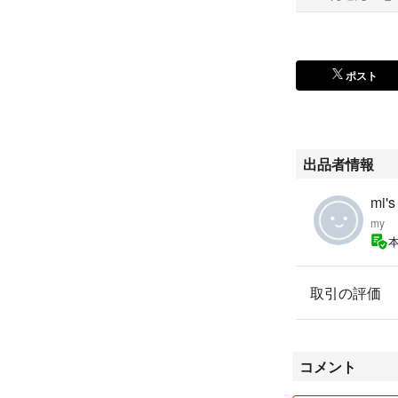
ポスト
出品者情報
mi's
my
取引の評価
コメント