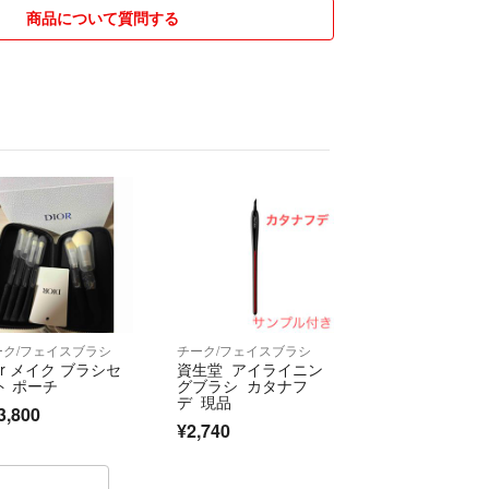
商品について質問する
ーク/フェイスブラシ
チーク/フェイスブラシ
or メイク ブラシセ
資生堂 アイライニン
ト ポーチ
グブラシ カタナフ
デ 現品
3,800
¥2,740