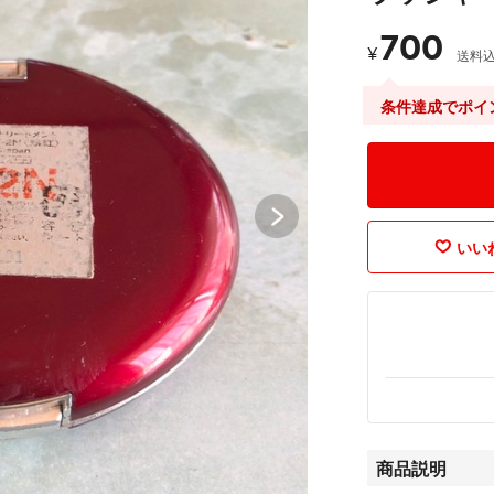
700
¥
送料
条件達成でポイ
いいね
商品説明