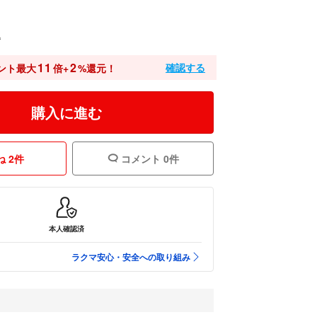
込
11
2
確認する
ント最大
倍+
%還元！
購入に進む
 2件
コメント 0件
本人確認済
ラクマ安心・安全への取り組み