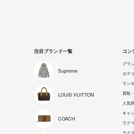
注目ブランド一覧
コン
ブラ
Supreme
カテ
ラン
買取
LOUIS
VUITTON
人気
キャ
COACH
ラクマp
ラク