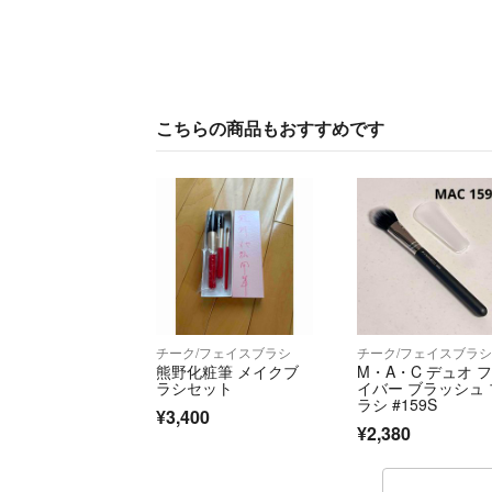
こちらの商品もおすすめです
チーク/フェイスブラシ
チーク/フェイスブラ
熊野化粧筆 メイクブ
M・A・C デュオ 
ラシセット
イバー ブラッシュ 
ラシ #159S
¥3,400
¥2,380