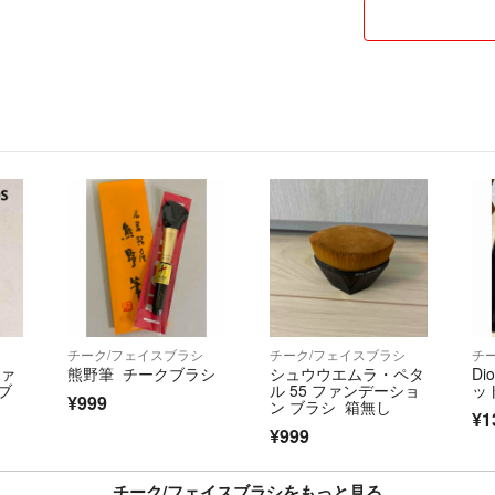
シ
チーク/フェイスブラシ
チーク/フェイスブラシ
チ
ファ
熊野筆 チークブラシ
シュウウエムラ・ペタ
Di
ブ
ル 55 ファンデーショ
ッ
¥999
ン ブラシ 箱無し
¥1
¥999
チーク/フェイスブラシをもっと見る