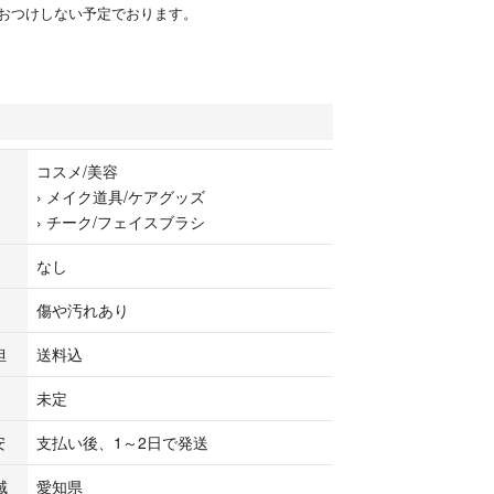
おつけしない予定でおります。
コスメ/美容
›
メイク道具/ケアグッズ
›
チーク/フェイスブラシ
なし
傷や汚れあり
担
送料込
未定
安
支払い後、1～2日で発送
域
愛知県