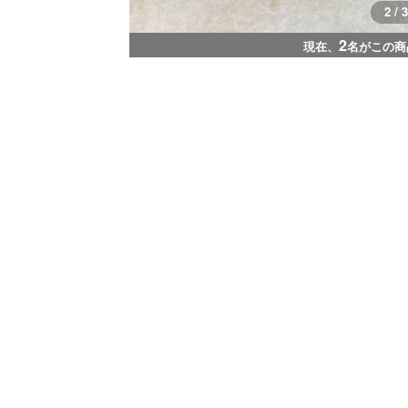
3 / 3
2
現在、
名がこの商