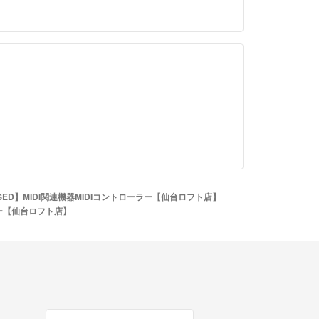
店頭、他ECサイトでも販売しております。販売後の
マ公式パートナーの島村楽器 USED SHOP ラク
迅速を心掛けておりますが、万一ご注文後に売り切
されています。
し訳ございませんがご容赦ください。
＝＝＝＝＝＝
事業者登録番号
＝＝＝＝＝＝
ントはラクマ公式パートナーの島村楽器株式会社に
います。
ril.jp/ts/official/law/smm/
//fril.jp/ts/official/law/smm/#return_policy
【USED】MIDI関連機器MIDIコントローラー【仙台ロフト店】
ーラー【仙台ロフト店】