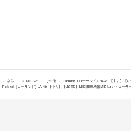
・こちらの商品は
こちらの商品はラク
商品情報の削除は
マ店によって出品
れの場合は誠に申
＝＝＝＝＝＝＝＝
▼適格請求書発行
T8011701003943
＝＝＝＝＝＝＝＝
※こちらのアカウ
よって運営されて
▼特商法
https://f
▼返品特約
https:
楽器
DTM/DAW
その他
Roland（ローランド）/A-49 【中古】
Roland（ローランド）/A-49 【中古】【USED】MIDI関連機器MIDIコントロ