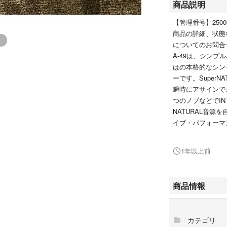
商品説明
【管理番号】25000
商品の詳細、状態な
についてのお問合
A-49は、シン
はの本格的なシン
ーです。Super
瞬時にアサインでき
つのノブなどでINTEG
NATURAL音
イブ・パフォーマ
た。また、Wind
ットフォームに対
1年以上前
す。
【付属品】
箱、説明書
商品情報
■箱：あり
■取扱説明書：あ
カテゴリ