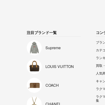
注目ブランド一覧
コン
ブラ
Supreme
カテ
ラン
買取
LOUIS
VUITTON
人気
キャ
COACH
ラクマp
ラク
集
CHANEL