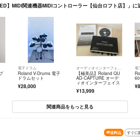
【USED】MIDI関連機器MIDIコントローラー【仙台ロフト店】」
電子ドラム
オーディオインターフェイス
電
ンプ
Roland V-Drums 電子
【極美品】Roland QU
R
ドラムセット
AD-CAPTURE オーデ
6
ィオインターフェイス
¥28,000
¥8
¥13,999
関連商品をもっと見る
SOLD OUT
送料込
すぐに