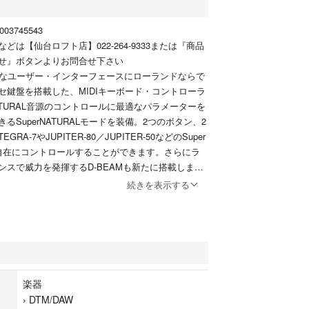
03745543
どは【仙台ロフト店】022-264-9333または『商品
せ』ボタンよりお問合せ下さい
プルなユーザー・インターフェースにローランドならで
セ鍵盤を搭載した、MIDIキーボード・コントローラ
NATURAL音源のコントロールに最適なパラメーターを
るSuperNATURALモードを装備。2つのボタン、2
RA-7やJUPITER-80／JUPITER-50などのSuper
源を自在にコントロールすることができます。さらにラ
ンスで威力を発揮するD-BEAMも新たに搭載しまし
owsやMacに加えiPadへの接続もサポート。3つのプラ
続きを表示する
応し、幅広いシチュエーションでご活用いただけま
楽器
り
›
DTM/DAW