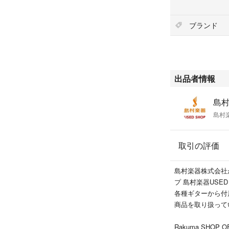
■管理コード:25000
=============
ブランド
◆便利なショッピ
＜メリット1＞
クレジットカード
レット・パソコン
＜メリット2＞
出品者情報
1回払い、分割払
月々のお支払い金
島村
※18歳以上(高校
島村楽
◆掲載店舗以外で
当社規定の送料を
◆ご注意
取引の評価
こちらの商品は店
更新は迅速を心掛
島村楽器株式会社
は、商品がご用意
プ 島村楽器USED
容赦ください。
各種ギターから付
商品によって調整
商品を取り扱って
◆沖縄への発送に
陸送・船便となり
Rakuma SHOP