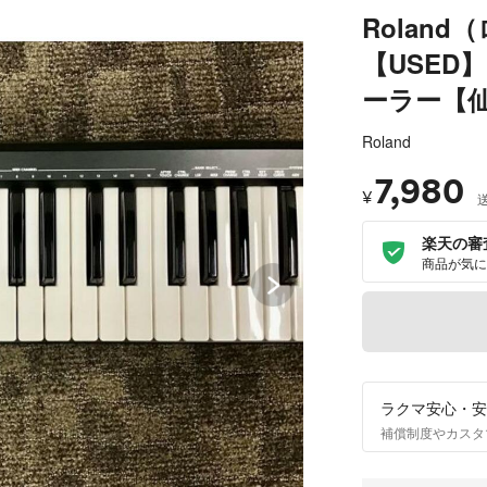
Roland
【USED】
ーラー【
Roland
7,980
¥
楽天の審
商品が気に
ラクマ安心・安
補償制度やカスタ