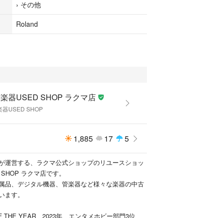
›
その他
03745543
================
Roland
ングクレジット
も店舗来店も不要！自宅からスマートフォン・タブ
でスピーディーなお申し込み。
い、ボーナス払い（併用もOK）など
額はお客様の返済計画に合わせ柔軟に対応可能。
楽器USED SHOP ラクマ店
生不可)が対象
器USED SHOP
のお受け取り
ご負担いただきます。
1,885
17
5
頭、他ECサイトでも販売しております。在庫情報の
けておりますが、万一ご注文時に売り切れていた際
が運営する、ラクマ公式ショップのリユースショッ
できない場合がございます。誠に恐れ入りますがご
 SHOP ラクマ店です。
属品、デジタル機器、管楽器など様々な楽器の中古
等でお届けに2〜3日いただく場合がございます。
います。
関して
ます。
 OF THE YEAR 2023年 エンタメホビー部門3位