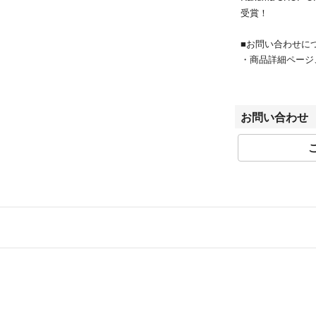
航空輸送をご希望
受賞！
※航空機搭載不可
を含む荷物）は陸
■お問い合わせに
◆転売、営利目的
・商品詳細ページ
当社サイトは転売
問い合わせフォー
ただきます。
・配送元の地域が
●当サイトでは転
品名に記載のある
応をさせていただ
お問い合わせ
●こちらの商品は
■受付時間：平日10:
●店頭や他のサイ
■定休日：毎週日曜
がけておりますが
誠に申し訳ありま
■お取引について
●商品によって調
・当店はラクマの
す。
・特定のお客様に
す。
またお問い合わせ
おります。
・取引完了後の返
・当サイトでは転
応をさせていただ