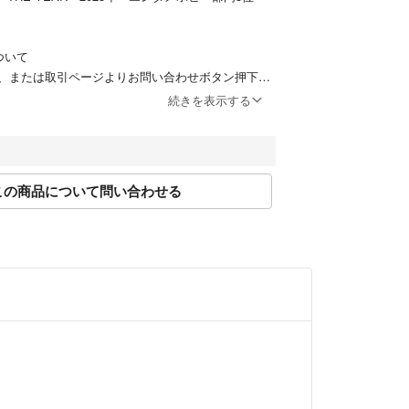
される場合は別途送料をいただきます。
となる規制対象商品（主に液体・スプレー類・磁石
送・船便に限らせていただきます。
ついて
でのご注文に関して
、または取引ページよりお問い合わせボタン押下＞
や営利目的でのご注文はキャンセル対応をさせてい
ムよりお問い合わせください。
続きを表示する
『東京都』となっていますが、実際の発送元は各商
売や営利目的としたご注文に関してはキャンセル対
島村楽器店舗からとなりますのでご了承ください。
きます。
店頭でも同時に販売しております。
00～17:00
トでの売却時には商品情報の削除は迅速な対応を心
この商品について問い合わせる
日（2024年1月より）
万が一ご注文後に売切れとなっておりました場合は
せんがご了承下さい。
整等でお届けにお時間をいただく場合がございま
規約に則り営業させて頂いております。
対するお取り置きや専用ページには対応できかねま
の有無に関わらず、ご購入は先着順とさせて頂いて
品・返金は受け付けておりません。
売や営利目的としたご注文に関してはキャンセル対
きます。