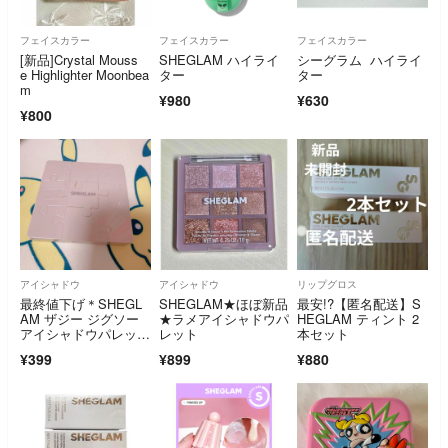
フェイスカラー
フェイスカラー
フェイスカラー
[新品]Crystal Mouss
SHEGLAM ハイライ
シーグラム ハイライ
e Highlighter Moonbea
ター
ター
m
¥980
¥630
¥800
アイシャドウ
アイシャドウ
リップグロス
最終値下げ＊SHEGL
SHEGLAM★ほぼ新品
最安!?【匿名配送】S
AM ザジー ジグソー
★ラメアイシャドウパ
HEGLAM ティント 2
アイシャドウパレット
レット
本セット
＊
¥399
¥899
¥880