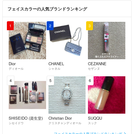
フェイスカラーの人気ブランドランキング
1
2
3
Dior
CHANEL
CEZANNE
ディオール
シャネル
セザンヌ
4
5
6
SHISEIDO (資生堂)
Christian Dior
SUQQU
シセイドウ
クリスチャンディオール
スック
フェイスカラーの人気ブランドランキング