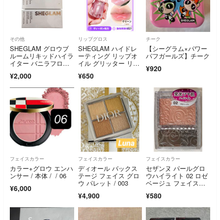
その他
リップグロス
チーク
SHEGLAM グロウブ
SHEGLAM ハイドレ
【シーグラム×パワー
ルームリキッドハイラ
ーティング リップオ
パフガールズ】チーク
イター バニラフロス
イル グリッター リッ
¥920
ト 5.2mL
プグロス
¥2,000
¥650
フェイスカラー
フェイスカラー
フェイスカラー
カラー+グロウ エンハ
ディオール バックス
セザンヌ パールグロ
ンサー / 本体 / / 06
テージ フェイス グロ
ウハイライト 02 ロゼ
ウ パレット / 003
ベージュ フェイスカ
¥6,000
ラー ハイライト
¥4,900
¥580