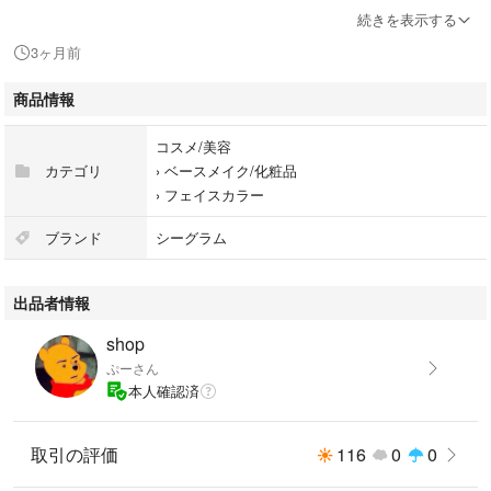
7～8割残っているはずですが、元々容器に比べ
続きを表示する
て内容量の少ない商品となっています。ご了承ください。
3ヶ月前
プチプチにくるんで発送致します。
商品情報
自宅保管のため、神経質な方は御遠慮ください。 質問もお気軽にどうぞ
コスメ/美容
☺︎
カテゴリ
›
ベースメイク/化粧品
値下げは考えていませんm(_ _)m
›
フェイスカラー
個人で保管していたものなので神経質な方は御遠慮ください。
ブランド
シーグラム
ご覧いただきありがとうございます。
出品者情報
shop
ぷーさん
本人確認済
取引の評価
116
0
0