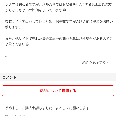
ラクマは初心者ですが、メルカリではお取引をした550名以上全員の方
からとてもよいの評価を頂いています😊
複数サイトで出品しているため、お手数ですがご購入前に申請をお願い
致します。
また、他サイトで売れた場合出品中の商品を急に消す場合があるのでご
了承ください😔
素人保管のため、神経質な方、完璧なものをお求めの方はご遠慮くださ
続きを表示する
いm(_ _)m
コメント
商品について質問する
LUSHの懐かしアイテムがいっぱいあるので定期的に出品致します。
ルナソルやJILLSTUARTのコスメ、韓国コスメも少しずつ出品していき
初めまして。購入申請しました。よろしくお願いします。
たいと思います📤
ゆう
- 3ヶ月前