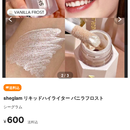
3 / 3
送料込
sheglam リキッドハイライター バニラフロスト
シーグラム
600
¥
送料込