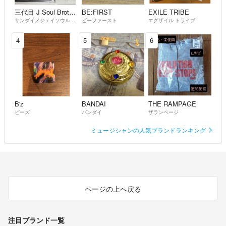
三代目 J Soul Brothers
BE:FIRST
EXILE TRIBE
サンダイメジェイソウルブラザーズ
ビーファースト
エグザイル トライブ
4
5
6
B'z
BANDAI
THE RAMPAGE
ビーズ
バンダイ
ザランページ
ミュージシャンの人気ブランドランキング
ページの上へ戻る
注目ブランド一覧