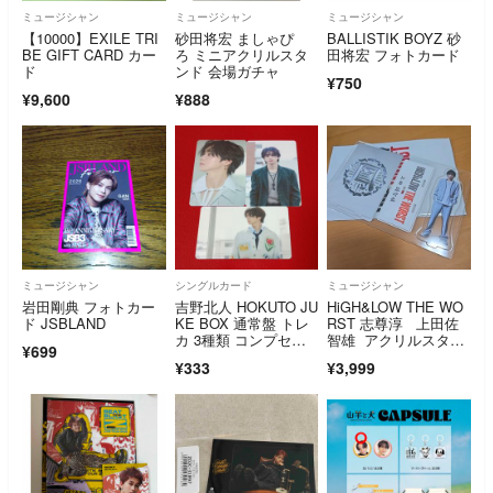
ミュージシャン
ミュージシャン
ミュージシャン
【10000】EXILE TRI
砂田将宏 ましゃぴ
BALLISTIK BOYZ 砂
BE GIFT CARD カー
ろ ミニアクリルスタ
田将宏 フォトカード
ド
ンド 会場ガチャ
¥750
¥9,600
¥888
ミュージシャン
シングルカード
ミュージシャン
岩田剛典 フォトカー
吉野北人 HOKUTO JU
HiGH&LOW THE WO
ド JSBLAND
KE BOX 通常盤 トレ
RST 志尊淳 上田佐
カ 3種類 コンプセッ
智雄 アクリルスタン
¥699
ト
ド
¥333
¥3,999