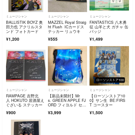
ミュージシャン
ミュージシャン
ミュージシャン
BALLISTIK BOYZ 奥
MAZZEL Royal Straig
FANTASTICS 八木勇
田力也 アクリルスタ
ht Flush ICカードス
征 山羊と犬 ガチャ 缶
ンド フォトカード
テッカー リュウキ
バッジ
¥1,200
¥555
¥1,499
ミュージシャン
ミュージシャン
ミュージシャン
RAMPAGE 吉野北
【新品未開封】Mr
【ローソンストア10
人 HOKUTO 居酒屋え
s. GREEN APPLE FJ
0】サン生 BE:FIRS
ぐざいる ステッカー
ORD フィヨルド セブ
T コースター
ンネット限定特典 サ
¥900
¥3,999
¥1,500
コッシュ(FJORD ver.)