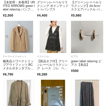
【未使用・未着用】UN
グリーンレーベルリラ
【グリーンレーベルリ
ITED ARROWS green l
クシング ポインテッド
ラクシング】24.5cm/
abel relaxing パンプ
トゥパンプス
スクエアバックル パン
ス 23cm送料込み2500
プス/黒
¥2,500
¥4,400
¥5,980
円
テーラードジャケット
ベスト/ジレ
ピアス
極美品☆ワークトリッ
【新品タグ付】グリー
green label relaxing ピ
プアウトフィッツ BC
ンレーベルリラクシン
アス【美品】
メタルボタンダブルジ
グ レース ジレ ベス
¥500
ャケット 金ボタン
ト
¥6,790
¥6,280