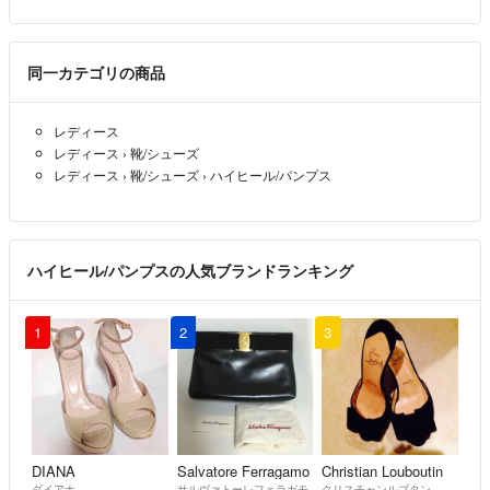
同一カテゴリの商品
レディース
レディース
›
靴/シューズ
レディース
›
靴/シューズ
›
ハイヒール/パンプス
ハイヒール/パンプスの人気ブランドランキング
1
2
3
DIANA
Salvatore Ferragamo
Christian Louboutin
ダイアナ
サルヴァトーレフェラガモ
クリスチャンルブタン