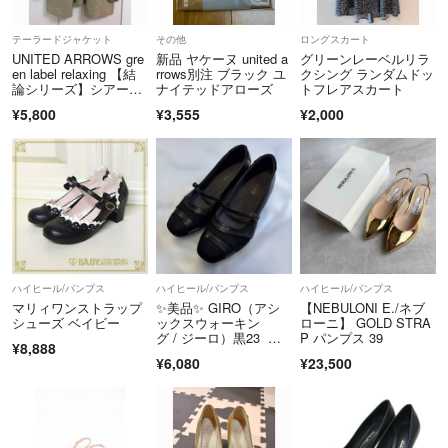
テーラードジャケット
その他
ロングスカート
UNITED ARROWS gre
新品 ヤケーヌ united a
グリーンレーベルリラ
en label relaxing 【結
rrows別注 ブラック ユ
クシング ランダムドッ
論シリーズ】シアーエ
ナイテッドアローズ
トフレアスカート
アジャケット -マシン
¥5,800
¥3,555
¥2,000
ウォッシャブル
ハイヒール/パンプス
ハイヒール/パンプス
ハイヒール/パンプス
マリィワンストラップ
✨美品✨ GIRO（アシ
【NEBULONI E./ネブ
シューズ ベイビー
ックスウォーキン
ローニ】 GOLD STRA
グ / ジーロ）黒23 mr1
P パンプス 39
¥8,888
006
¥6,080
¥23,500