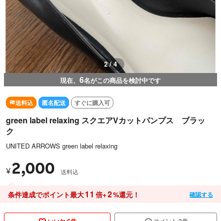
2 / 4
6
現在、
名がこの商品を検討中です
送料込
匿名配送
すぐに購入可
green label relaxing スクエアVカットパンプス ブラッ
ク
UNITED ARROWS green label relaxing
2,000
¥
送料込
11
2
条件達成でポイント最大
倍+
%還元！
確認する
いいね 6件
コメント 2件