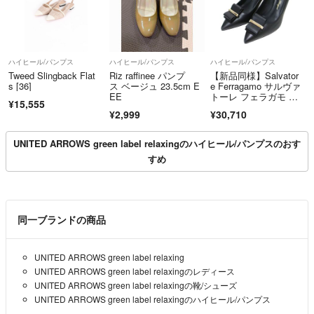
ハイヒール/パンプス
ハイヒール/パンプス
ハイヒール/パンプス
Tweed Slingback Flat
Riz raffinee パンプ
【新品同様】Salvator
s [36]
ス ベージュ 23.5cm E
e Ferragamo サルヴァ
EE
トーレ フェラガモ パ
¥15,555
ンプス 6(23.5cm) ブラ
¥2,999
¥30,710
ック 黒 WINNIE ダブ
ルボウ ポンプス ヴァ
ラリボン ポインテッド
UNITED ARROWS green label relaxingのハイヒール/パンプスのおす
トゥ ハイヒール レザ
すめ
ー イタリア製 ブラン
ド シューズ 靴【レデ
ィース】【中古】
同一ブランドの商品
UNITED ARROWS green label relaxing
UNITED ARROWS green label relaxingのレディース
UNITED ARROWS green label relaxingの靴/シューズ
UNITED ARROWS green label relaxingのハイヒール/パンプス