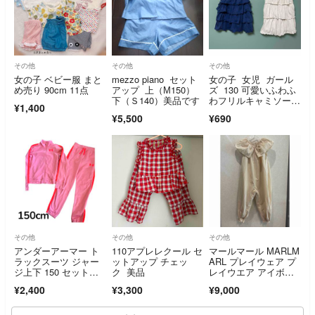
その他
その他
その他
女の子 ベビー服 まと
mezzo piano セット
女の子 女児 ガール
め売り 90cm 11点
アップ 上（М150）
ズ 130 可愛いふわふ
下（Ｓ140）美品です
わフリルキャミソー
¥1,400
ル ２枚セット まと
¥5,500
¥690
め売り 子供服
その他
その他
その他
アンダーアーマー ト
110アプレレクール セ
マールマール MARLM
ラックスーツ ジャー
ットアップ チェッ
ARL プレイウェア プ
ジ上下 150 セットア
ク 美品
レイウエア アイボリ
ップ ピンク
ーカラー pofu ivory
¥2,400
¥3,300
¥9,000