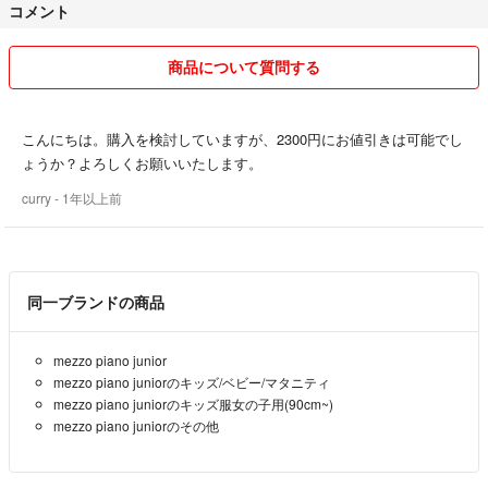
コメント
悪い評価が多い方とはトラブル防止の為、ご遠慮させて頂く場合がござ
います🙇
最近、連絡もなく受け取り評価をして頂けない方が多く困っております
商品について質問する
😅
こちらご購入内容を理解されてないまま、お取引される方がいらっしゃ
こんにちは。購入を検討していますが、2300円にお値引きは可能でし
います。
ょうか？よろしくお願いいたします。
凄く説明させてもらい、お値引きもしましたが…そんな方に見られまし
curry
- 1年以上前
たので、お値引きされる方もう少し配慮お願い致します。
私自身お値引きお願いする場合は文句言わない覚悟でお願いしておりま
す。
同一ブランドの商品
同じお考えを持たなくても良いですが、当たり前にお値下げ要求する方
に不安を感じます。
発送対応も同じく出来る限り喜んで頂けるよう、梱包丁寧にさせて頂い
mezzo piano junior
ております🙇
mezzo piano juniorのキッズ/ベビー/マタニティ
お値引きして頂いた方、喜んでお買い上げ下さった方お礼申し上げます
mezzo piano juniorのキッズ服女の子用(90cm~)
(⁎ᴗ͈ˬᴗ͈⁎)
mezzo piano juniorのその他
心温まるメッセージなど本当に感謝申し上げます♡