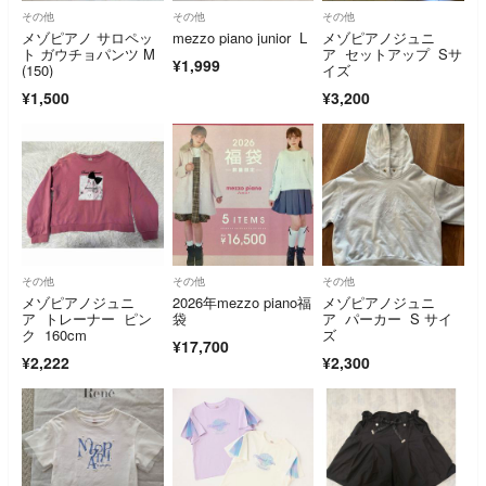
その他
その他
その他
メゾピアノ サロペッ
mezzo piano junior L
メゾピアノジュニ
ト ガウチョパンツ M
ア セットアップ Sサ
¥1,999
(150)
イズ
¥1,500
¥3,200
その他
その他
その他
メゾピアノジュニ
2026年mezzo piano福
メゾピアノジュニ
ア トレーナー ピン
袋
ア パーカー S サイ
ク 160cm
ズ
¥17,700
¥2,222
¥2,300