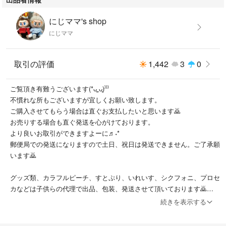
にじママ's shop
にじママ
取引の評価
1,442
3
0
ご覧頂き有難うございます(*ᴗ͈ˬᴗ͈)⁾⁾⁾
不慣れな所もございますが宜しくお願い致します。
ご購入させてもらう場合は直ぐお支払したいと思います🙇
お売りする場合も直ぐ発送を心がけております。
より良いお取引ができますよーに♬˖*
郵便局での発送になりますので土日、祝日は発送できません。ご了承願
います🙇
グッズ類、カラフルピーチ、すとぷり、いれいす、シクフォニ、プロセ
カなどは子供らの代理で出品、包装、発送させて頂いております🙇
こちらのご質問は娘らに確認させて頂きますので、少々お時間頂きま
続きを表示する
す。
娘3人息子2人のママです( ˊᵕˋ ;)