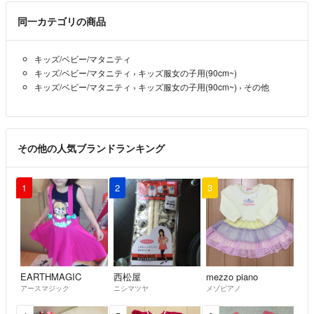
※喫煙者おります😨‼️‼️
袋に入れタンス、クローゼット保管ですが中古、古着になりますので、
同一カテゴリの商品
ご理解ある方に限らせて頂きます🙇
ノークレーム、ノーリターンでお願い致します。
キッズ/ベビー/マタニティ
お気になさる方、プロフを見ず簡単に評価を下げる方、神経質なお方、
キッズ/ベビー/マタニティ
›
キッズ服女の子用(90cm~)
自己中心的なお方、当たり前の礼儀がないお方とはご遠慮させて頂きま
キッズ/ベビー/マタニティ
›
キッズ服女の子用(90cm~)
›
その他
す。
ご理解の上お願い致します🙇
※お値下げなのですが手数料、送料ある為、単品値下げはご遠慮願いま
その他の人気ブランドランキング
す。
※発送中のトラブル、紛失、破損などなど…
1
2
3
今まで1度も経験がないのですが😨
責任は一切お受けする事はできません。
返金、返品もトラブル防止の為お断りさせて頂きます🙇
できる限りの梱包はさせて頂いております💦
ご心配でしたら追加料金にはなりますが、発送方法ご質問などお受けし
ておりますので、ご理解の上ご購入ご協力、宜
EARTHMAGIC
西松屋
mezzo piano
アースマジック
ニシマツヤ
メゾピアノ