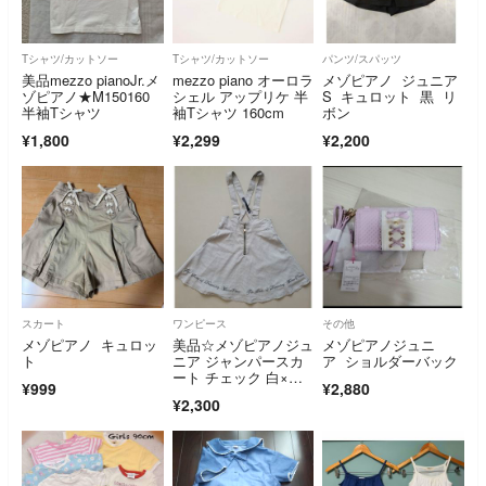
Tシャツ/カットソー
Tシャツ/カットソー
パンツ/スパッツ
美品mezzo pianoJr.メ
mezzo piano オーロラ
メゾピアノ ジュニア
ゾピアノ★M150160
シェル アップリケ 半
S キュロット 黒 リ
半袖Tシャツ
袖Tシャツ 160cm
ボン
¥1,800
¥2,299
¥2,200
スカート
ワンピース
その他
メゾピアノ キュロッ
美品☆メゾピアノジュ
メゾピアノジュニ
ト
ニア ジャンパースカ
ア ショルダーバック
ート チェック 白×
¥999
¥2,880
黒 S140
¥2,300