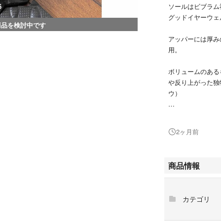
ソールはビブラム社
6
グッドイヤーウェ
商品を検討中です
アッパーには厚み
用。
ボリュームのある
や反り上がった独特
ウ）
ソール Vibram #
2ヶ月前
ワイズ Eワイズ相
製法 グッドイヤ
商品情報
サイズ感 サイズ
広めの作りにって
カテゴリ
一年前に購入し、