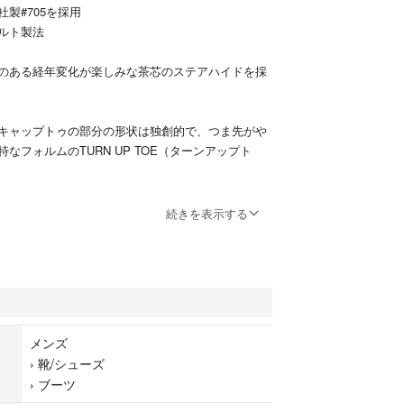
製#705を採用
ルト製法
のある経年変化が楽しみな茶芯のステアハイドを採
キャップトゥの部分の形状は独創的で、つま先がや
なフォルムのTURN UP TOE（ターンアップト
続きを表示する
705 (ビブラムソール)
当
ーウェルト製法
感はEワイズ程となりますので、横幅や甲周りは少々
メンズ
ます
›
靴/シューズ
›
ブーツ
6回程着用しました