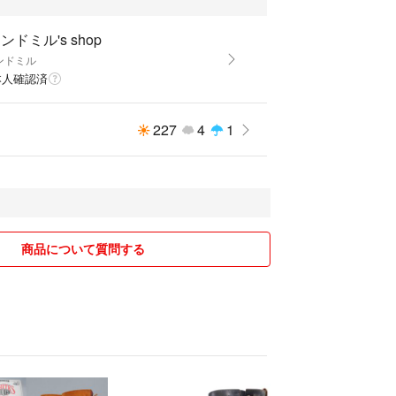
ンドミル's shop
ンドミル
本人確認済
227
4
1
商品について質問する