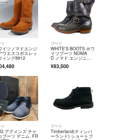
ーツ
ブーツ
ワイツノマドエンジ
WHITE'S BOOTS ホワ
アウエスコボスレッ
イツブーツ NOMA
ウィング8812
D ノマド エンジニア
ブーツ 10インチ丈 Vib
04,480
¥83,500
ram430 ダークネイビ
ー 0118 Size 8 1/2 E
E (26.5cm)
ーツ
ブーツ
GG アグメンズ チャ
Timberland(ティンバ
カブーツ デニム FR
ーランド) ショートブ