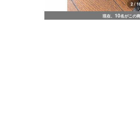
2 / 1
10
現在、
名がこの