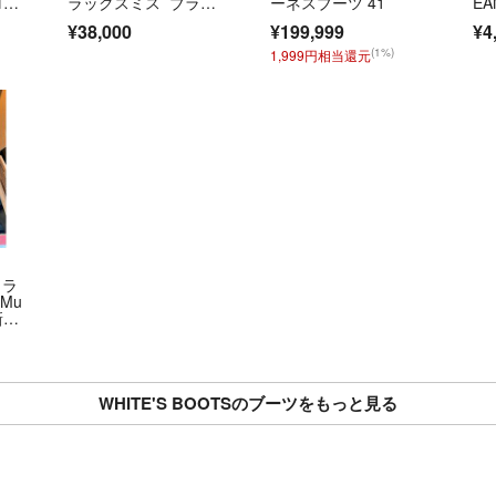
ロ
ラックスミス ブラッ
ーネスブーツ 41
EA
クハーネス 8D 26
¥38,000
¥199,999
¥4
㎝ ／ ブーツ REDWI
NG
(1%)
1,999円相当還元
クラ
 Mu
 新品
WHITE'S BOOTSのブーツをもっと見る