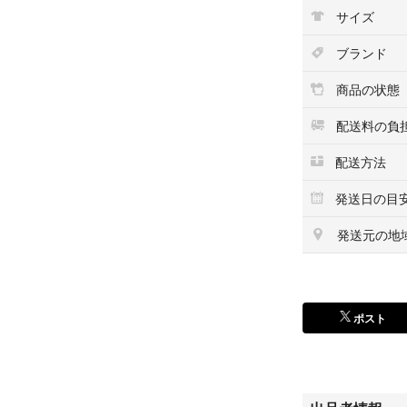
ソールも全体的に
サイズ
つま先部分に少し
ブランド
ブランドはホワイ
商品の状態
#ダナーブーツ
#レッドウィング
配送料の負
#ドクターマーチ
配送方法
#ベックマン
#ブラザーブリッ
発送日の目
#ホワイツ
#ローリングダブ
発送元の地
#ウエスコ
#glamb
#アナクロノーム
#アメカジ
ポスト