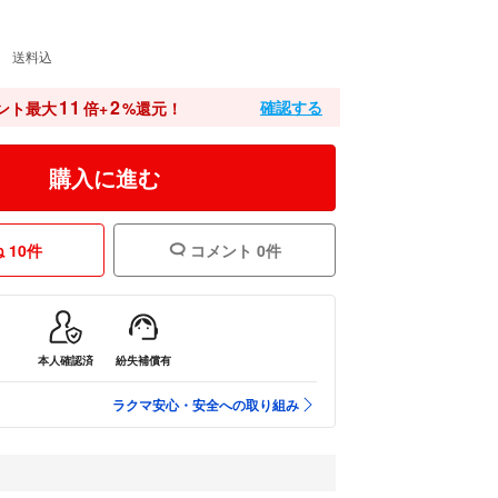
送料込
11
2
確認する
ント最大
倍+
%還元！
購入に進む
 10件
コメント 0件
本人確認済
紛失補償有
ラクマ安心・安全への取り組み