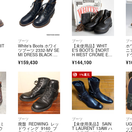
ブーツ
ブーツ
ブ
IT
White's Boots ホワイ
【未使用品】WHIT
ホ
ツブーツ 2332-MV SE
E'S BOOTS【NORT
ニ
MI DRESS BLACK CH
H WEST CROME EXC
ド
ROMEXCEL セミドレ
EL】 7 1/2E ブラッ
¥159,430
¥144,100
¥1
スブラッククロムエク
ク ノースウエスト ブ
セルブーツ US8.5E
ーツ ブラッククロム
エクセル 26030745
1%還元
ブーツ
ブーツ
ブ
セミ
廃盤 REDWING レッ
【未使用美品】 SAIN
U
ウ
ドウィング 9160 ブ
T LAURENT 13AW ハ
ッ