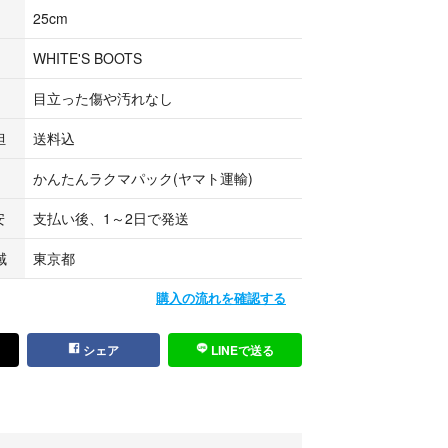
綺麗です
25cm
汚れがあります
WHITE'S BOOTS
ツブーツをお借りしてます
目立った傷や汚れなし
担
送料込
ン
かんたんラクマパック(ヤマト運輸)
ジ
安
支払い後、1～2日で発送
トリオ
域
東京都
購入の流れを確認する
シェア
LINEで送る