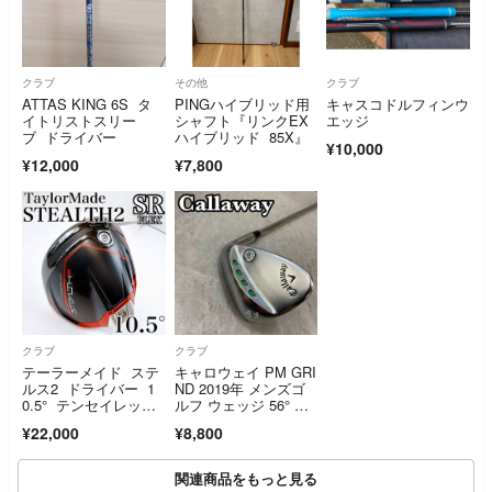
クラブ
その他
クラブ
ATTAS KING 6S タ
PINGハイブリッド用
キャスコドルフィンウ
イトリストスリー
シャフト『リンクEX
エッジ
ブ ドライバー
ハイブリッド 85X』
¥10,000
¥12,000
¥7,800
クラブ
クラブ
テーラーメイド ステ
キャロウェイ PM GRI
ルス2 ドライバー 1
ND 2019年 メンズゴ
0.5° テンセイレッドT
ルフ ウェッジ 56° ス
M50SR
チール 右利き用 S
¥22,000
¥8,800
W サンド Callaway
関連商品をもっと見る