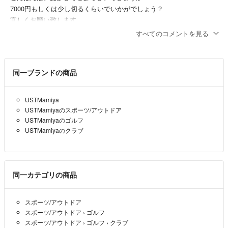
7000円もしくは少し切るくらいでいかがでしょう？
宜しくお願い致します。
すべてのコメントを見る
maruchan
- 4年以上前
承知しました。ご検討のほどよろしくお願いいたします。
同一ブランドの商品
りょう
- 4年以上前
USTMamiya
すこし考えさせてください
USTMamiyaのスポーツ/アウトドア
USTMamiyaのゴルフ
jb
- 4年以上前
出品者
USTMamiyaのクラブ
すみません。6500円即決を希望いたします。
ご検討のほどよろしくお願いします。
同一カテゴリの商品
りょう
- 4年以上前
スポーツ/アウトドア
コメントありがとうございます！7000円でいけますか?
スポーツ/アウトドア
›
ゴルフ
jb
- 4年以上前
スポーツ/アウトドア
›
ゴルフ
›
クラブ
出品者