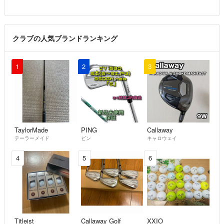
購入希望です。6500円で購入させていただけないでしょうか？ご検討
のほどよろしくお願いします。
クラブの人気ブランドランキング
りょう
- 4年以上前
1
2
3
よろしくお願いいたします！
jb
- 4年以上前
出品者
返信ありがとうございます。
検討させていただきます。
TaylorMade
PING
Callaway
テーラーメイド
ピン
キャロウェイ
うまお
- 4年以上前
4
5
6
５番ウッドで仕様してました！値下げは考えていません。
jb
- 4年以上前
出品者
こんにちは。
Titleist
Callaway Golf
XXIO