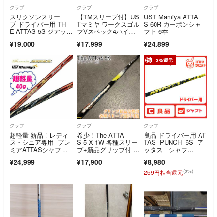
クラブ
クラブ
クラブ
スリクソンスリー
【TMスリーブ付】US
UST Mamiya ATTA
ブ ドライバー用 TH
Tマミヤ ワークスゴル
S 60R カーボンシャ
E ATTAS 5S ジアッタ
フVスペック4ハイグ
フト 6本
ス マミヤ
レードシャフト
¥19,000
¥17,999
¥24,899
3%還元
クラブ
クラブ
クラブ
超軽量 新品！レディ
希少！The ATTA
良品 ドライバー用 AT
ス・シニア専用 プレ
S 5 X 1W 各種スリー
TAS PUNCH 6S ア
ミアATTASシャフ
ブ+新品グリップ付 1
ッタス シャフ
ト FLEX＝L
W
ト S キャロウェイス
¥24,999
¥17,900
¥8,980
リーブ USTマミヤ
(3%)
269円相当還元