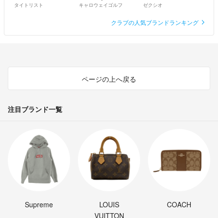
このシャフトはフェアウェイウッドにて使用されてましたか？
タイトリスト
キャロウェイゴルフ
ゼクシオ
あと、予算が7,000円で考えているのですがお値引きとか可能でしょ
クラブの人気ブランドランキング
うか！
うまお
- 4年以上前
ページの上へ戻る
注目ブランド一覧
Supreme
LOUIS
COACH
VUITTON